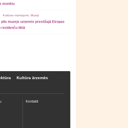
as monētu
 ·
Kultūras mantojums
,
Muzeji
 pils muzejs uzņemts prestižajā Eiropas
 rezidenču tīklā
ektūra
Kultūra ārzemēs
u
Kontakti