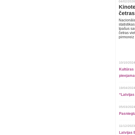
04/02/2026
Kinote
četras
Nacionāla
statistika
īpašus sa
četras vie
pirmoreiz
10/10/2024
Kultūras 
pieejamai
19/04/2024
“Latvijas
05/03/2024
Pasniegt
11/12/2023
Latvijas 