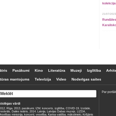
kolekcij
21/07/2023
Rundāles
Karalisko
ātris
Pasākumi
Kino
Literatūra
Muzeji
Izglītība
Arhit
tūras mantojums
Televīzija
Video
Noderīgas saites
Par portāl
Atslēgas vārdi
2012
Rīga
2013
pasākumi
IZM
koncerts
izglītība
COVID-19
Izstāde
,
,
,
,
,
,
,
,
,
estivāls
Dailes teātris
2014
Latvija
Latvijas Dabas muzejs
LIZDA
,
,
,
,
,
,
eselības ministrija
koncerti
veselība
Kariņa valdība
mākslinieki
Krišjānis
,
,
,
,
,