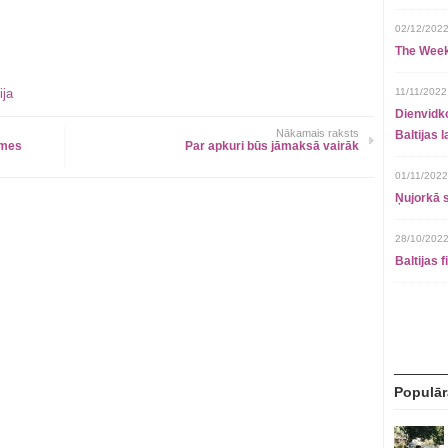
02/12/2022
The Week
ija
11/11/2022
Dienvidko
Nākamais raksts
Baltijas 
omes
Par apkuri būs jāmaksā vairāk
01/11/2022
Ņujorkā s
28/10/2022
Baltijas 
Populār