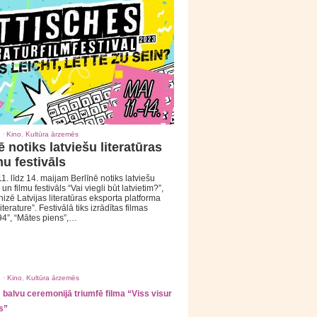
 ·
Kino
,
Kultūra ārzemēs
ē notiks latviešu literatūras
mu festivāls
1. līdz 14. maijam Berlīnē notiks latviešu
 un filmu festivāls “Vai viegli būt latvietim?”,
izē Latvijas literatūras eksporta platforma
iterature”. Festivālā tiks izrādītas filmas
94”, “Mātes piens”,…
 ·
Kino
,
Kultūra ārzemēs
balvu ceremonijā triumfē filma “Viss visur
s”