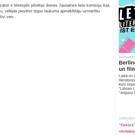
zatori ir Ventspils pilsētas domes Jaunatnes lietu komisija, kas
ju, vēlējās pievērst tirgus laukuma apmeklētāju uzmanību
īvi veic.
10/05/2023
Berlīn
un fil
Laikā no 1
literatūras
kuru organ
“Latvian L
“Jelgava 
13/03/2023
“Oskara” 
vienlaiku