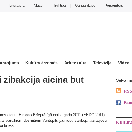
o
Literatūra
Muzeji
Izglītība
Garīgā dzīve
Personības
mantojums
Kultūra ārzemēs
Arhitektūra
Televīzija
Video
 zibakcijā aicina būt
Seko m
RSS
Fac
atnes dienu, Eiropas Brīvprātīgā darba gada 2011 (EBDG 2011)
ar vairākiem desmitiem Ventspils jauniešu sarīkoja aizraujošu
Kultūr
 laukumā.