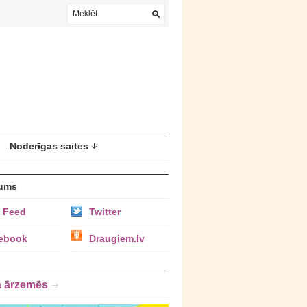
Noderīgas saites
ums
 Feed
Twitter
ebook
Draugiem.lv
a ārzemēs