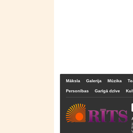
Māksla
Galerija
Mūzika
Te
Personības
Garīgā dzīve
Kul
F
V