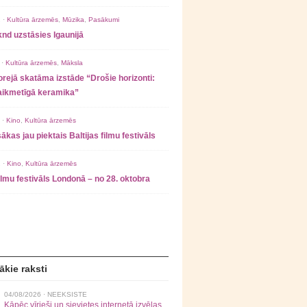
 ·
Kultūra ārzemēs
,
Mūzika
,
Pasākumi
nd uzstāsies Igaunijā
 ·
Kultūra ārzemēs
,
Māksla
rejā skatāma izstāde “Drošie horizonti:
laikmetīgā keramika”
 ·
Kino
,
Kultūra ārzemēs
ākas jau piektais Baltijas filmu festivāls
 ·
Kino
,
Kultūra ārzemēs
filmu festivāls Londonā – no 28. oktobra
ākie raksti
04/08/2026 ·
NEEKSISTE
Kāpēc vīrieši un sievietes internetā izvēlas