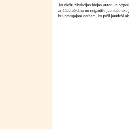
Jauniešu zibakcijas idejas autori un organi
ar šādu pēkšņu un negaidītu jauniešu akci
brīvprātīgajam darbam, ko paši jaunieši akt