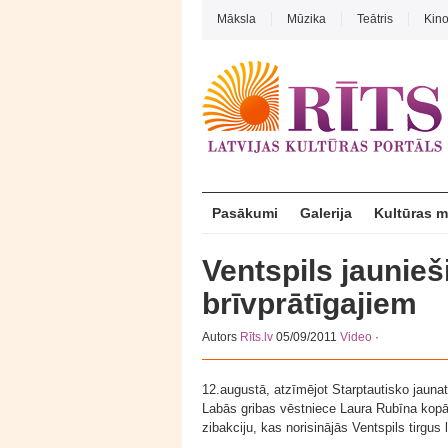
Māksla
Mūzika
Teātris
Kin
Pasākumi
Galerija
Kultūras 
Ventspils jaunieši
brīvprātīgajiem
Autors
Rīts.lv
05/09/2011
Video
·
12.augustā, atzīmējot Starptautisko jaun
Labās gribas vēstniece Laura Rubīna kopā 
zibakciju, kas norisinājās Ventspils tirgus