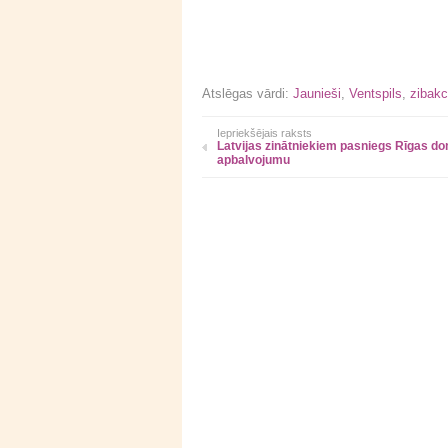
Atslēgas vārdi:
Jaunieši
,
Ventspils
,
zibakc
Iepriekšējais raksts
Latvijas zinātniekiem pasniegs Rīgas d
apbalvojumu