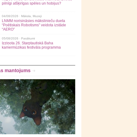
pilnīgi atšķirīgas spēles un hobijus?
04/08/2026 ·
Māksla
,
Muzeji
LNMM norisināsies mākslinieču dueta
“Poētiskais Robotisms” veidota izstāde
“AERO”
05/08/2026 ·
Pasākumi
Izziņota 26. Starptautiskā Baha
kamermūzikas festivāla programma
as mantojums