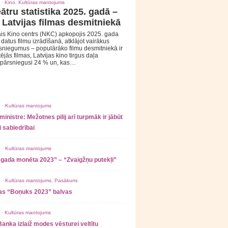
 ·
Kino
,
Kultūras mantojums
ātru statistika 2025. gadā –
 Latvijas filmas desmitniekā
is Kino centrs (NKC) apkopojis 2025. gada
s datus filmu izrādīšanā, atklājot vairākus
sniegumus – populārāko filmu desmitniekā ir
tējās filmas, Latvijas kino tirgus daļa
 pārsniegusi 24 % un, kas…
 ·
Kultūras mantojums
ministre: Mežotnes pilij arī turpmāk ir jābūt
 sabiedrībai
 ·
Kultūras mantojums
 gada monēta 2023” – “Zvaigžņu putekļi”
 ·
Kultūras mantojums
,
Pasākumi
as “Boņuks 2023” balvas
 ·
Kultūras mantojums
Banka izlaiž modes vēsturei veltītu