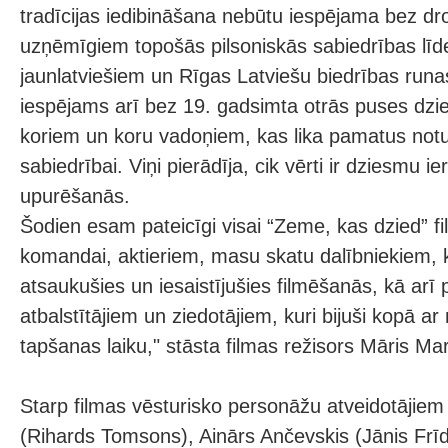
tradīcijas iedibināšana nebūtu iespējama bez d
uzņēmīgiem topošās pilsoniskās sabiedrības līd
jaunlatviešiem un Rīgas Latviešu biedrības runa
iespējams arī bez 19. gadsimta otrās puses dz
koriem un koru vadoņiem, kas lika pamatus notur
sabiedrībai. Viņi pierādīja, cik vērti ir dziesmu i
upurēšanās.
Šodien esam pateicīgi visai “Zeme, kas dzied” f
komandai, aktieriem, masu skatu dalībniekiem, ka
atsaukušies un iesaistījušies filmēšanās, kā arī 
atbalstītājiem un ziedotājiem, kuri bijuši kopā a
tapšanas laiku," stāsta filmas režisors Māris Ma
Starp filmas vēsturisko personāžu atveidotājiem i
(Rihards Tomsons), Ainārs Ančevskis (Jānis Frīd