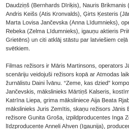
Daudziņš (Bernhards Dīriķis), Nauris Brikmanis (
Andris Keišs (Atis Kronvalds), Ģirts Ķesteris (J
Marta Lovisa Jančevska (Anna Līdumnieks), ope
Rebeka (Zelma Līdumnieks), igauņu aktieris Priit
Grietēns) un citi atklāj stāstu par latviešiem ceļ
svētkiem.
Filmas režisors ir Māris Martinsons, operators J
scenāriju veidojuši režisors kopā ar Atmodas laik
žurnālistu Daini Īvānu. “Zeme, kas dzied” komp
Jančevskis, mākslinieks Mārtiņš Kalseris, kostī
Katrīna Liepa, grima māksliniece Aija Beata Rj
mākslinieks Juris Zemītis, skaņu režisors Jānis Eg
režisore Gunita Groša, izpildproducentes Inga Z
līdzproducente Anneli Ahven (Igaunija), produce