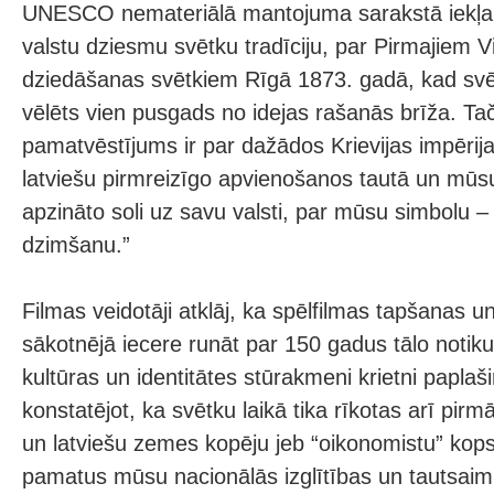
UNESCO nemateriālā mantojuma sarakstā iekļaut
valstu dziesmu svētku tradīciju, par Pirmajiem V
dziedāšanas svētkiem Rīgā 1873. gadā, kad svēt
vēlēts vien pusgads no idejas rašanās brīža. Ta
pamatvēstījums ir par dažādos Krievijas impērij
latviešu pirmreizīgo apvienošanos tautā un mūs
apzināto soli uz savu valsti, par mūsu simbolu 
dzimšanu.”
Filmas veidotāji atklāj, ka spēlfilmas tapšanas
sākotnējā iecere runāt par 150 gadus tālo notik
kultūras un identitātes stūrakmeni krietni paplaš
konstatējot, ka svētku laikā tika rīkotas arī pirm
un latviešu zemes kopēju jeb “oikonomistu” kops
pamatus mūsu nacionālās izglītības un tautsaimni