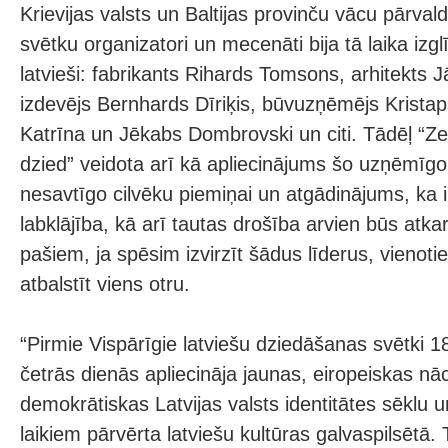
Krievijas valsts un Baltijas provinču vācu pārval
svētku organizatori un mecenāti bija tā laika izgl
latvieši: fabrikants Rihards Tomsons, arhitekts 
izdevējs Bernhards Dīriķis, būvuzņēmējs Kristap
Katrīna un Jēkabs Dombrovski un citi. Tādēļ “Z
dzied” veidota arī kā apliecinājums šo uzņēmīgo
nesavtīgo cilvēku piemiņai un atgādinājums, ka i
labklājība, kā arī tautas drošība arvien būs at
pašiem, ja spēsim izvirzīt šādus līderus, vienotie
atbalstīt viens otru.
“Pirmie Vispārīgie latviešu dziedāšanas svētki 1
četrās dienās apliecināja jaunas, eiropeiskas nā
demokrātiskas Latvijas valsts identitātes sēklu u
laikiem pārvērta latviešu kultūras galvaspilsētā. 