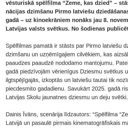
vēsturiskā spēlfilma “Zeme, kas dzied” – stā
nācijas dzimšanu Pirmo latviešu dziedāšanas
gadā – uz kinoekrāniem nonāks jau 8. novem
Latvijas valsts svētkus. No šodienas publicēts
Spēlfilmas pamatā ir stāsts par Pirmo latviešu 
dzimšanu un uzņēmīgajiem cilvēkiem, kas aizsāk
paaudzes paaudzē nododamo mantojumu. Pateic
gadā piedzīvojām vērienīgus Dziesmu svētkus u
ilgtspējīgajās, izkoptās un latviešu tautai tik noz
piecdesmito gadadienu. Savukārt 2025. gadā ris
Latvijas Skolu jaunatnes dziesmu un deju svētki.
Dainis Īvāns, scenārija līdzautors: “Spēlfilma “
Latvijā un pasaulē pirmais kinematogrāfiskais m