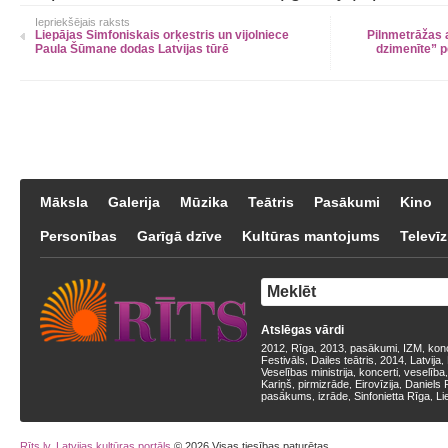
Iepriekšējais raksts
Liepājas Simfoniskais orķestris un vijolniece
Pilnmetrāžas 
Paula Šūmane dodas Latvijas tūrē
dzimenīte” p
Māksla
Galerija
Mūzika
Teātris
Pasākumi
Kino
Personības
Garīgā dzīve
Kultūras mantojums
Televīz
Atslēgas vārdi
2012
Rīga
2013
pasākumi
IZM
kon
,
,
,
,
,
Festivāls
Dailes teātris
2014
Latvija
,
,
,
,
Veselības ministrija
koncerti
veselība
,
,
Kariņš
pirmizrāde
Eirovīzija
Daniels 
,
,
,
pasākums
izrāde
Sinfonietta Rīga
Li
,
,
,
Rīts.lv, Latvijas kultūras portāls
© 2026 Visas tiesības paturētas