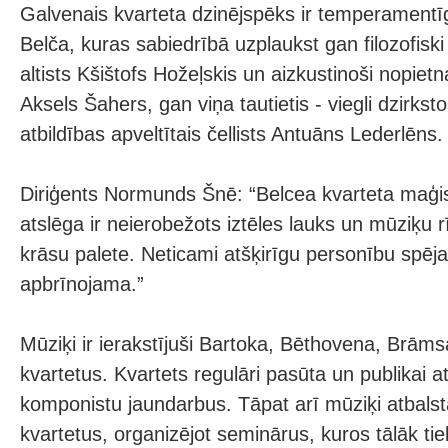
Galvenais kvarteta dzinējspēks ir temperament
Belča, kuras sabiedrībā uzplaukst gan filozofiski
altists Kšištofs Hožeļskis un aizkustinoši nopietn
Aksels Šahers, gan viņa tautietis - viegli dzirks
atbildības apveltītais čellists Antuāns Lederlēns.
Diriģents Normunds Šnē: “Belcea kvarteta maģis
atslēga ir neierobežots iztēles lauks un mūziķu 
krāsu palete. Neticami atšķirīgu personību spēja
apbrīnojama.”
Mūziķi ir ierakstījuši Bartoka, Bēthovena, Brāms
kvartetus. Kvartets regulāri pasūta un publikai
komponistu jaundarbus. Tāpat arī mūziķi atbalst
kvartetus, organizējot seminārus, kuros tālāk ti