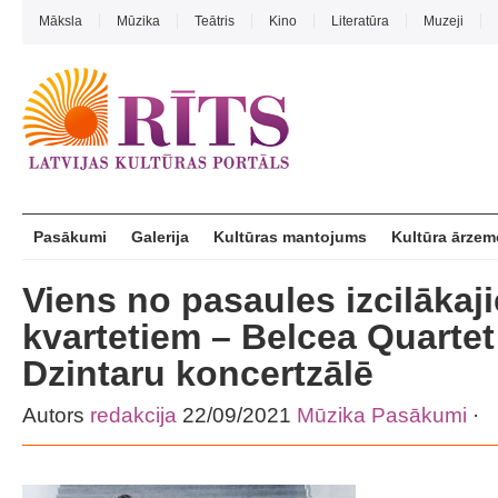
Māksla
Mūzika
Teātris
Kino
Literatūra
Muzeji
Pasākumi
Galerija
Kultūras mantojums
Kultūra ārzem
Viens no pasaules izcilākaj
kvartetiem – Belcea Quartet
Dzintaru koncertzālē
Autors
redakcija
22/09/2021
Mūzika
Pasākumi
·