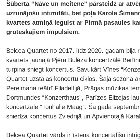
Šūberta “Nāve un meitene” pārsteidz ar atvēr
uzrunājošu intimitāti, bet poļa Karola Šiman
kvartets atmiņā iegulst ar Pirmā pasaules ka
groteskajiem impulsiem.
Belcea Quartet no 2017. līdz 2020. gadam bija r
kvartets jaunajā Pjēra Bulēza koncertzālē Berlīn
turpina sniegt koncertus. Savukārt Vīnes “Konz
Quartet uzstājas koncertu ciklos. Šajā sezonā 
Perelmana teātrī Filadelfijā, Prāgas mūzikas tem
Dortmundes “Konzerthaus”, Parīzes Elizejas lauk
koncertzālē “Tonhalle Maag”. Šā gada septembr
sniedza koncertus Zviedrijā un Apvienotajā Karal
Belcea Quartet vārds ir īstena koncertafišu intri