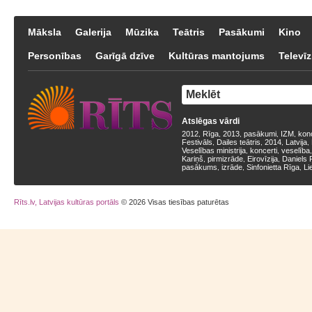
Māksla
Galerija
Mūzika
Teātris
Pasākumi
Kino
Personības
Garīgā dzīve
Kultūras mantojums
Televīz
Atslēgas vārdi
2012
Rīga
2013
pasākumi
IZM
kon
,
,
,
,
,
Festivāls
Dailes teātris
2014
Latvija
,
,
,
,
Veselības ministrija
koncerti
veselība
,
,
Kariņš
pirmizrāde
Eirovīzija
Daniels 
,
,
,
pasākums
izrāde
Sinfonietta Rīga
Li
,
,
,
Rīts.lv, Latvijas kultūras portāls
© 2026 Visas tiesības paturētas