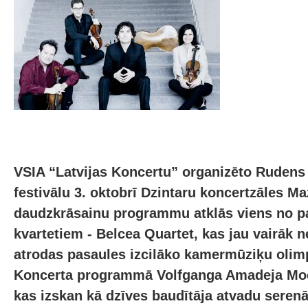
VSIA “Latvijas Koncertu” organizēto Ruden
festivālu 3. oktobrī Dzintaru koncertzāles Maz
daudzkrāsainu programmu atklās viens no pa
kvartetiem - Belcea Quartet, kas jau vairāk 
atrodas pasaules izcilāko kamermūziķu olimp
Koncerta programmā Volfganga Amadeja Moca
kas izskan kā dzīves baudītāja atvadu seren