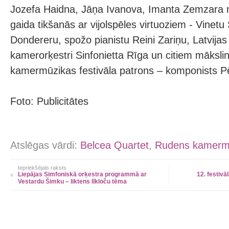
Jozefa Haidna, Jāņa Ivanova, Imanta Zemzara m
gaida tikšanās ar vijolspēles virtuoziem - Vinetu
Dondereru, spožo pianistu Reini Zariņu, Latvijas
kamerorķestri Sinfonietta Rīga un citiem māksl
kamermūzikas festivāla patrons – komponists Pē
Foto: Publicitātes
Atslēgas vārdi:
Belcea Quartet
,
Rudens kamermū
Iepriekšējais raksts
Liepājas Simfoniskā orķestra programmā ar
12. festiv
Vestardu Šimku – liktens līkloču tēma