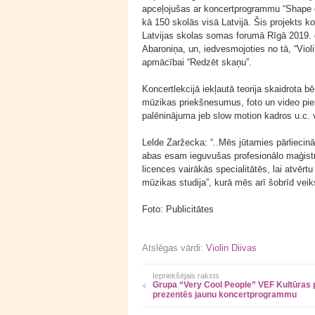
apceļojušas ar koncertprogrammu “Shape of
kā 150 skolās visā Latvijā. Šis projekts k
Latvijas skolas somas forumā Rīgā 2019. g
Abaroniņa, un, iedvesmojoties no tā, “Viol
apmācībai “Redzēt skaņu”.
Koncertlekcijā iekļautā teorija skaidrota 
mūzikas priekšnesumus, foto un video pie
palēninājuma jeb slow motion kadros u.c. v
Lelde Zaržecka: “..Mēs jūtamies pārliecinā
abas esam ieguvušas profesionālo maģistr
licences vairākās specialitātēs, lai atvēr
mūzikas studija”, kurā mēs arī šobrīd veiks
Foto: Publicitātes
Atslēgas vārdi:
Violin Diivas
Iepriekšējais raksts
Grupa “Very Cool People” VEF Kultūras p
prezentēs jaunu koncertprogrammu