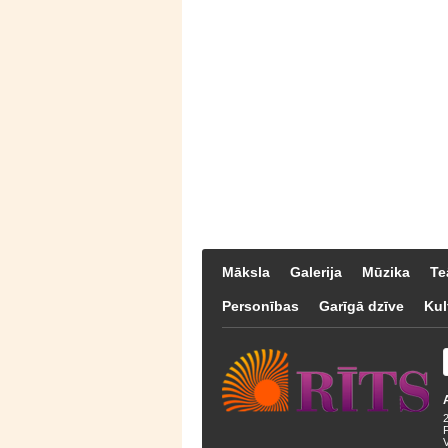
Māksla
Galerija
Mūzika
Te
Personības
Garīgā dzīve
Kul
F
V