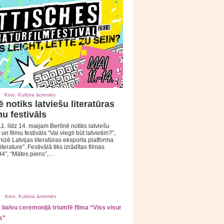
 ·
Kino
,
Kultūra ārzemēs
ē notiks latviešu literatūras
mu festivāls
1. līdz 14. maijam Berlīnē notiks latviešu
 un filmu festivāls “Vai viegli būt latvietim?”,
izē Latvijas literatūras eksporta platforma
iterature”. Festivālā tiks izrādītas filmas
94”, “Mātes piens”,…
 ·
Kino
,
Kultūra ārzemēs
balvu ceremonijā triumfē filma “Viss visur
s”