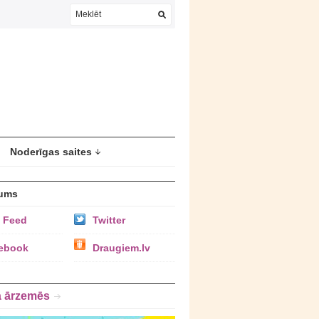
Noderīgas saites
ums
 Feed
Twitter
ebook
Draugiem.lv
a ārzemēs