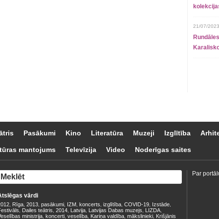
kolekcij
21/07/2023
Rundāles
Karalisko
ātris
Pasākumi
Kino
Literatūra
Muzeji
Izglītība
Arhit
tūras mantojums
Televīzija
Video
Noderīgas saites
Par portāl
Atslēgas vārdi
2012
Rīga
2013
pasākumi
IZM
koncerts
izglītība
COVID-19
Izstāde
,
,
,
,
,
,
,
,
,
estivāls
Dailes teātris
2014
Latvija
Latvijas Dabas muzejs
LIZDA
,
,
,
,
,
,
eselības ministrija
koncerti
veselība
Kariņa valdība
mākslinieki
Krišjānis
,
,
,
,
,