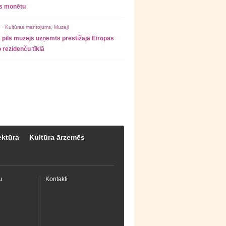
as monētu
 ·
Kultūras mantojums
,
Muzeji
 pils muzejs uzņemts prestižajā Eiropas
 rezidenču tīklā
ektūra
Kultūra ārzemēs
u
Kontakti