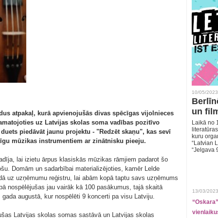
10/05/2023
Berlīn
un fil
adus atpakaļ, kurā apvienojušās divas spēcīgas vijolnieces
matojoties uz Latvijas skolas soma vadības pozitīvo
Laikā no 1
literatūras
 duets piedāvāt jaunu projektu - "Redzēt skaņu", kas sevī
kuru organ
tīgu mūzikas instrumentiem ar zinātnisku pieeju.
“Latvian L
“Jelgava 
radīja, lai izietu ārpus klasiskās mūzikas rāmjiem padarot šo
ujošu. Domām un sadarbībai materializējoties, kamēr Lelde
rindā uz uzņēmumu reģistru, lai abām kopā taptu savs uzņēmums
kopā nospēlējušas jau vairāk kā 100 pasākumus, tajā skaitā
13/03/2023
 gada augustā, kur nospēlēti 9 koncerti pa visu Latviju.
“Oskara” 
vienlaiku
jušas Latvijas skolas somas sastāvā un Latvijas skolas