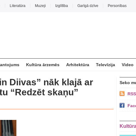
o
Literatūra
Muzeji
Izglītība
Garīgā dzīve
Personības
mantojums
Kultūra ārzemēs
Arhitektūra
Televīzija
Video
in Diivas” nāk klajā ar
Seko m
ktu “Redzēt skaņu”
RSS
Fac
Kultūr