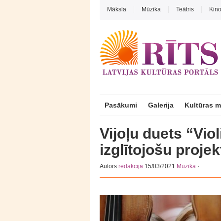
Māksla
Mūzika
Teātris
Kin
Pasākumi
Galerija
Kultūras 
Vijoļu duets “Viol
izglītojošu proje
Autors
redakcija
15/03/2021
Mūzika
·