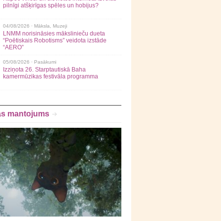
pilnīgi atšķirīgas spēles un hobijus?
04/08/2026 ·
Māksla
,
Muzeji
LNMM norisināsies mākslinieču dueta
“Poētiskais Robotisms” veidota izstāde
“AERO”
05/08/2026 ·
Pasākumi
Izziņota 26. Starptautiskā Baha
kamermūzikas festivāla programma
as mantojums