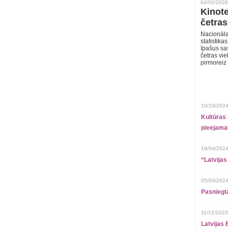
04/02/2026
Kinote
četras
Nacionāla
statistika
īpašus sa
četras vie
pirmoreiz
10/10/2024
Kultūras 
pieejamai
19/04/2024
“Latvijas
05/03/2024
Pasniegt
11/12/2023
Latvijas 