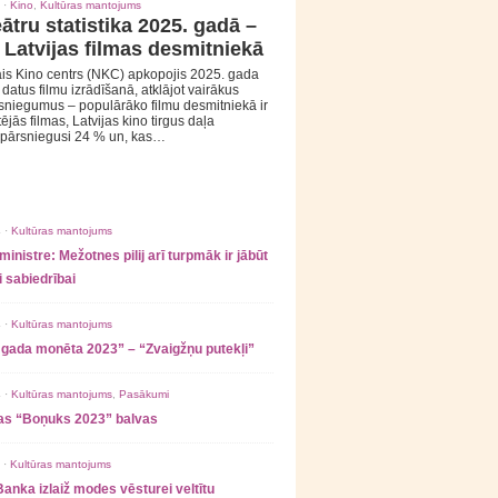
 ·
Kino
,
Kultūras mantojums
ātru statistika 2025. gadā –
 Latvijas filmas desmitniekā
is Kino centrs (NKC) apkopojis 2025. gada
s datus filmu izrādīšanā, atklājot vairākus
sniegumus – populārāko filmu desmitniekā ir
tējās filmas, Latvijas kino tirgus daļa
 pārsniegusi 24 % un, kas…
 ·
Kultūras mantojums
ministre: Mežotnes pilij arī turpmāk ir jābūt
 sabiedrībai
 ·
Kultūras mantojums
 gada monēta 2023” – “Zvaigžņu putekļi”
 ·
Kultūras mantojums
,
Pasākumi
as “Boņuks 2023” balvas
 ·
Kultūras mantojums
Banka izlaiž modes vēsturei veltītu