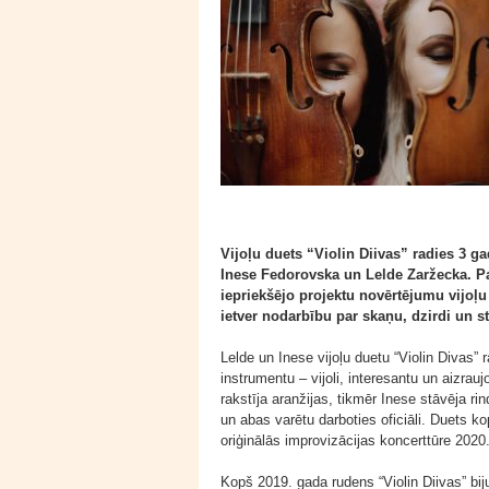
Vijoļu duets “Violin Diivas” radies 3 g
Inese Fedorovska un Lelde Zaržecka. Pa
iepriekšējo projektu novērtējumu vijoļu
ietver nodarbību par skaņu, dzirdi un s
Lelde un Inese vijoļu duetu “Violin Divas” 
instrumentu – vijoli, interesantu un aizra
rakstīja aranžijas, tikmēr Inese stāvēja 
un abas varētu darboties oficiāli. Duets 
oriģinālās improvizācijas koncerttūre 2020.
Kopš 2019. gada rudens “Violin Diivas” bi