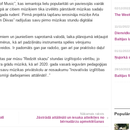
 Music”, kas iemantoja lielu popularitāti un paviesojās vairāk
02/12/2022
opā ar citiem mūziķiem tika izvēlēts pārstāvēt mūzikas sadaļu
ada rudenī. Pirmā projekta tapšanu ierosināja mūziķe Arta
The Week
in Diivas” radījušas savu pirmo mūzikas stundu digitālai
11/11/2022
Dienvidko
bērniem un jauniešiem saprotamā valodā, laika plānojumā iekļaujot
Baltijas 
mērus, kā arī padziļinātu instrumenta spēles vērojumu
eidos. Ir padomāts gan par radošo, gan arī par praktisko daļu!
01/11/2022
Ņujorkā s
tas par mūsu “Redzēt skaņu” stundas izglītojošo vērtību, jo
a grādu mūzikā, kā arī 2020. gada vasarā ieguvām pedagoģijas
tu savu mūzikas privātskolu ar nosaukumu “Inovatīvās izglītības
28/10/2022
mīgi darbojamies attālināti!..”
Baltijas 
Populār
Nākamais raksts
ilī
Jāstrādā attālināti un iesaka atteikties no
bērnudārzu apmeklēšanas