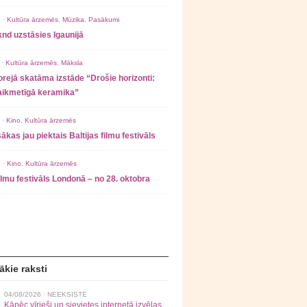
 ·
Kultūra ārzemēs
,
Mūzika
,
Pasākumi
nd uzstāsies Igaunijā
 ·
Kultūra ārzemēs
,
Māksla
rejā skatāma izstāde “Drošie horizonti:
laikmetīgā keramika”
 ·
Kino
,
Kultūra ārzemēs
ākas jau piektais Baltijas filmu festivāls
 ·
Kino
,
Kultūra ārzemēs
filmu festivāls Londonā – no 28. oktobra
ākie raksti
04/08/2026 ·
NEEKSISTE
Kāpēc vīrieši un sievietes internetā izvēlas