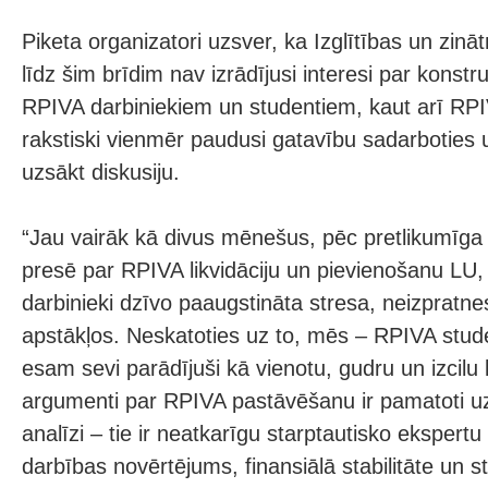
Piketa organizatori uzsver, ka Izglītības un zināt
līdz šim brīdim nav izrādījusi interesi par konstr
RPIVA darbiniekiem un studentiem, kaut arī RPI
rakstiski vienmēr paudusi gatavību sadarboties un
uzsākt diskusiju.
“Jau vairāk kā divus mēnešus, pēc pretlikumīg
presē par RPIVA likvidāciju un pievienošanu LU
darbinieki dzīvo paaugstināta stresa, neizpratne
apstākļos. Neskatoties uz to, mēs – RPIVA stude
esam sevi parādījuši kā vienotu, gudru un izci
argumenti par RPIVA pastāvēšanu ir pamatoti uz
analīzi – tie ir neatkarīgu starptautisko ekspertu
darbības novērtējums, finansiālā stabilitāte un s