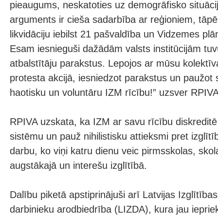
pieaugums, neskatoties uz demogrāfisko situāciju
arguments ir cieša sadarbība ar reģioniem, tāp
likvidāciju iebilst 21 pašvaldība un Vidzemes pl
Esam iesnieguši dažādām valsts institūcijām tuv
atbalstītāju parakstus. Lepojos ar mūsu kolektīv
protesta akcijā, iesniedzot parakstus un paužot 
haotisku un voluntāru IZM rīcību!” uzsver RPIVA
RPIVA uzskata, ka IZM ar savu rīcību diskreditē L
sistēmu un pauž nihilistisku attieksmi pret izglīt
darbu, ko viņi katru dienu veic pirmsskolas, skol
augstākajā un interešu izglītībā.
Dalību piketā apstiprinājuši arī Latvijas Izglītība
darbinieku arodbiedrība (LIZDA), kura jau iepriek