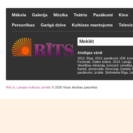
Māksla
Galerija
Mūzika
Teātris
Pasākumi
Kino
Personības
Garīgā dzīve
Kultūras mantojums
Televīz
Atslēgas vārdi
2012
Rīga
2013
pasākumi
IZM
kon
,
,
,
,
,
Festivāls
Dailes teātris
2014
Latvija
,
,
,
,
Veselības ministrija
koncerti
veselība
,
,
Kariņš
pirmizrāde
Eirovīzija
Daniels 
,
,
,
pasākums
izrāde
Sinfonietta Rīga
Li
,
,
,
Rīts.lv, Latvijas kultūras portāls
© 2026 Visas tiesības paturētas