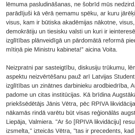
lēmuma pasludināšanas, ne šobrīd mūs nedzird
parādījuši kā vērā ņemamu spēku, ar kuru jārēķ
visus, kam ir būtiska akadēmijas nākotne, visus,
demokrātiju un tiesisku valsti un kuri ir ieinteres
izglītības plānveidīgā un pārdomātā reformā pied
mītiņā pie Ministru kabineta!” aicina Voita.
Neizpratni par sasteigtību, diskusiju trūkumu, l
aspektu neizvērtēšanu pauž arī Latvijas Student
izglītības un zinātnes darbinieku arodbiedrība, A
padome un citas institūcijas. Kā brīdina Augstā
priekšsēdētājs Jānis Vētra, pēc RPIVA likvidāci
nākamās rindā varētu būt visas reģionālās augst
Liepāja, Valmiera. "Ar šo [RPIVA likvidāciju] re
izsmelta," izteicās Vētra, "tas ir precedents, ka