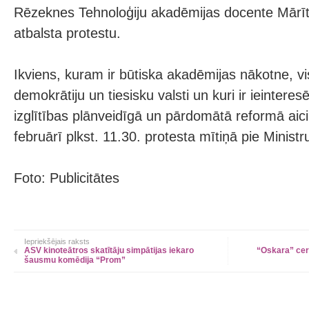
Rēzeknes Tehnoloģiju akadēmijas docente Mārī
atbalsta protestu.
Ikviens, kuram ir būtiska akadēmijas nākotne, vi
demokrātiju un tiesisku valsti un kuri ir ieinteres
izglītības plānveidīgā un pārdomātā reformā aicin
februārī plkst. 11.30. protesta mītiņā pie Ministr
Foto: Publicitātes
Iepriekšējais raksts
ASV kinoteātros skatītāju simpātijas iekaro
“Oskara” cer
šausmu komēdija “Prom”