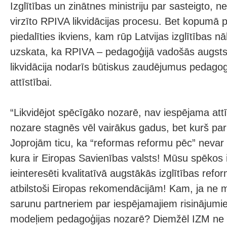
Izglītības un zinātnes ministriju par sasteigto, n
virzīto RPIVA likvidācijas procesu. Bet kopumā pi
piedalīties ikviens, kam rūp Latvijas izglītības n
uzskata, ka RPIVA – pedagoģijā vadošās augstsk
likvidācija nodarīs būtiskus zaudējumus pedagog
attīstībai.
“Likvidējot spēcīgāko nozarē, nav iespējama attīs
nozare stagnēs vēl vairākus gadus, bet kurš par 
Joprojām ticu, ka “reformas reformu pēc” nevar ti
kura ir Eiropas Savienības valsts! Mūsu spēkos 
ieinteresēti kvalitatīvā augstākās izglītības ref
atbilstoši Eiropas rekomendācijām! Kam, ja ne 
sarunu partneriem par iespējamajiem risinājum
modeļiem pedagoģijas nozarē? Diemžēl IZM ne 