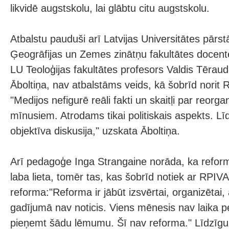
likvidē augstskolu, lai glābtu citu augstskolu.
Atbalstu pauduši arī Latvijas Universitātes pārstāv
Ģeogrāfijas un Zemes zinātņu fakultātes docente
LU Teoloģijas fakultātes profesors Valdis Tērau
Āboltiņa, nav atbalstāms veids, kā šobrīd norit R
"Medijos nefigurē reāli fakti un skaitļi par reorg
mīnusiem. Atrodams tikai politiskais aspekts. Lī
objektīva diskusija," uzskata Āboltiņa.
Arī pedagoģe Inga Strangaine norāda, ka reforma
laba lieta, tomēr tas, kas šobrīd notiek ar RPIVA
reforma:"Reforma ir jābūt izsvērtai, organizētai,
gadījumā nav noticis. Viens mēnesis nav laika pe
pieņemt šādu lēmumu. Šī nav reforma." Līdzīgu