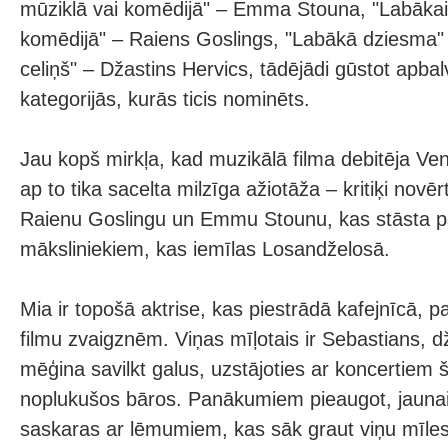
mūziklā vai komēdijā" – Emma Stouna, "Labākais
komēdijā" – Raiens Goslings, "Labākā dziesma"
celiņš" – Džastins Hervics, tādējādi gūstot apba
kategorijās, kurās ticis nominēts.
Jau kopš mirkļa, kad muzikālā filma debitēja Venē
ap to tika sacelta milzīga ažiotāža – kritiķi novē
Raienu Goslingu un Emmu Stounu, kas stāsta p
māksliniekiem, kas iemīlas Losandželosā.
Mia ir topošā aktrise, kas piestrādā kafejnīcā, pa
filmu zvaigznēm. Viņas mīļotais ir Sebastians, 
mēģina savilkt galus, uzstājoties ar koncertiem
noplukušos bāros. Panākumiem pieaugot, jaunai
saskaras ar lēmumiem, kas sāk graut viņu mīlest