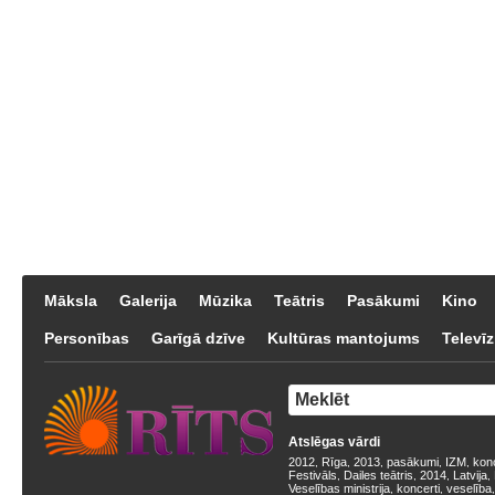
Māksla
Galerija
Mūzika
Teātris
Pasākumi
Kino
Personības
Garīgā dzīve
Kultūras mantojums
Televīz
Atslēgas vārdi
2012
Rīga
2013
pasākumi
IZM
kon
,
,
,
,
,
Festivāls
Dailes teātris
2014
Latvija
,
,
,
,
Veselības ministrija
koncerti
veselība
,
,