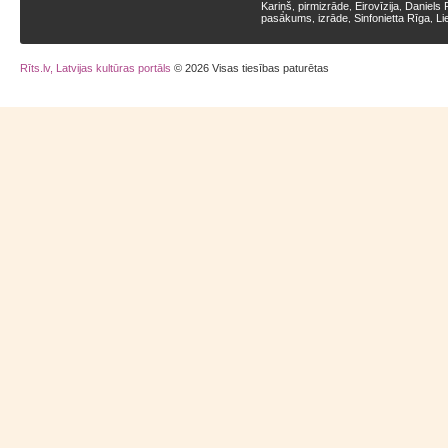
Kariņš
pirmizrāde
Eirovīzija
Daniels 
,
,
,
pasākums
izrāde
Sinfonietta Rīga
Li
,
,
,
Rīts.lv, Latvijas kultūras portāls
© 2026 Visas tiesības paturētas