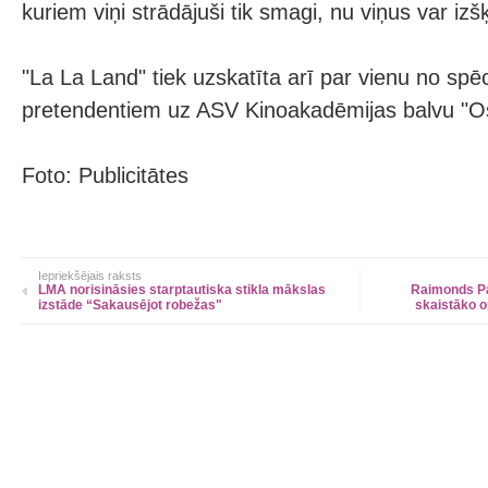
kuriem viņi strādājuši tik smagi, nu viņus var izšķ
"La La Land" tiek uzskatīta arī par vienu no spē
pretendentiem uz ASV Kinoakadēmijas balvu "O
Foto: Publicitātes
Iepriekšējais raksts
LMA norisināsies starptautiska stikla mākslas
Raimonds Pa
izstāde “Sakausējot robežas"
skaistāko 