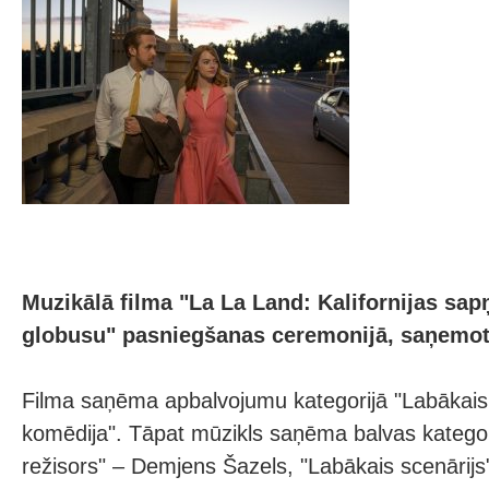
Muzikālā filma "La La Land: Kalifornijas sapņ
globusu" pasniegšanas ceremonijā, saņemot
Filma saņēma apbalvojumu kategorijā "Labākais 
komēdija". Tāpat mūzikls saņēma balvas kategor
režisors" – Demjens Šazels, "Labākais scenārijs