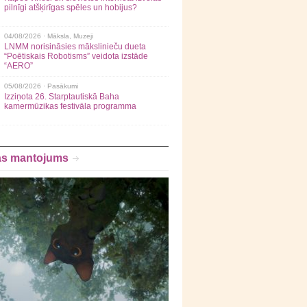
pilnīgi atšķirīgas spēles un hobijus?
04/08/2026 ·
Māksla
,
Muzeji
LNMM norisināsies mākslinieču dueta
“Poētiskais Robotisms” veidota izstāde
“AERO”
05/08/2026 ·
Pasākumi
Izziņota 26. Starptautiskā Baha
kamermūzikas festivāla programma
as mantojums