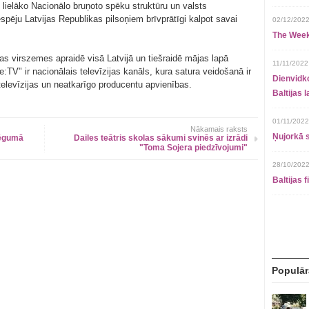
i lielāko Nacionālo bruņoto spēku struktūru un valsts
ēju Latvijas Republikas pilsoņiem brīvprātīgi kalpot savai
02/12/2022
The Week
s virszemes apraidē visā Latvijā un tiešraidē mājas lapā
11/11/2022
e:TV" ir nacionālais televīzijas kanāls, kura satura veidošanā ir
Dienvidko
 televīzijas un neatkarīgo producentu apvienības.
Baltijas 
01/11/2022
Nākamais raksts
Ņujorkā s
lēgumā
Dailes teātris skolas sākumi svinēs ar izrādi
"Toma Sojera piedzīvojumi"
28/10/2022
Baltijas 
Populār