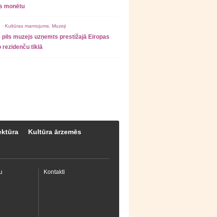
as monētu
 ·
Kultūras mantojums
,
Muzeji
 pils muzejs uzņemts prestižajā Eiropas
 rezidenču tīklā
ektūra
Kultūra ārzemēs
u
Kontakti