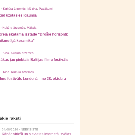
 ·
Kultūra ārzemēs
,
Mūzika
,
Pasākumi
nd uzstāsies Igaunijā
 ·
Kultūra ārzemēs
,
Māksla
rejā skatāma izstāde “Drošie horizonti:
laikmetīgā keramika”
 ·
Kino
,
Kultūra ārzemēs
ākas jau piektais Baltijas filmu festivāls
 ·
Kino
,
Kultūra ārzemēs
filmu festivāls Londonā – no 28. oktobra
ākie raksti
04/08/2026 ·
NEEKSISTE
Kāpēc vīrieši un sievietes internetā izvēlas