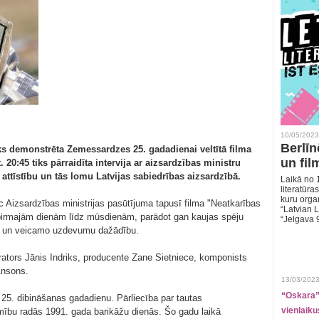
10/05/2023
Berlīn
tiks demonstrēta Zemessardzes 25. gadadienai veltītā filma
un fil
 20:45 tiks pārraidīta intervija ar aizsardzības ministru
tīstību un tās lomu Latvijas sabiedrības aizsardzībā.
Laikā no 1
literatūras
kuru organ
ēc Aizsardzības ministrijas pasūtījuma tapusī filma "Neatkarības
“Latvian L
 pirmajām dienām līdz mūsdienām, parādot gan kaujas spēju
“Jelgava 
idē un veicamo uzdevumu dažādību.
perators Jānis Indriks, producente Zane Sietniece, komponists
Ansons.
13/03/2023
“Oskara” 
5. dibināšanas gadadienu. Pārliecība par tautas
vienlaiku
mību radās 1991. gada barikāžu dienās. Šo gadu laikā