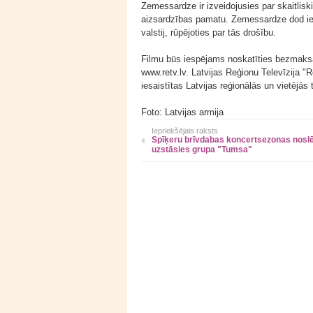
Zemessardze ir izveidojusies par skaitlisk
aizsardzības pamatu. Zemessardze dod iesp
valstij, rūpējoties par tās drošību.
Filmu būs iespējams noskatīties bezmaksa
www.retv.lv. Latvijas Reģionu Televīzija "R
iesaistītas Latvijas reģionālās un vietējās
Foto: Latvijas armija
Iepriekšējais raksts
Spīķeru brīvdabas koncertsezonas nos
uzstāsies grupa "Tumsa"