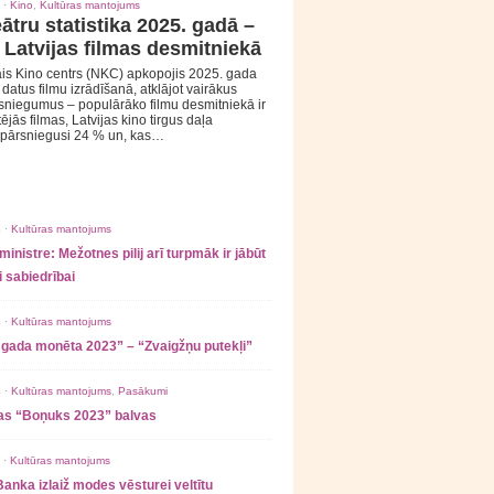
 ·
Kino
,
Kultūras mantojums
ātru statistika 2025. gadā –
 Latvijas filmas desmitniekā
is Kino centrs (NKC) apkopojis 2025. gada
s datus filmu izrādīšanā, atklājot vairākus
sniegumus – populārāko filmu desmitniekā ir
tējās filmas, Latvijas kino tirgus daļa
 pārsniegusi 24 % un, kas…
 ·
Kultūras mantojums
ministre: Mežotnes pilij arī turpmāk ir jābūt
 sabiedrībai
 ·
Kultūras mantojums
 gada monēta 2023” – “Zvaigžņu putekļi”
 ·
Kultūras mantojums
,
Pasākumi
as “Boņuks 2023” balvas
 ·
Kultūras mantojums
Banka izlaiž modes vēsturei veltītu