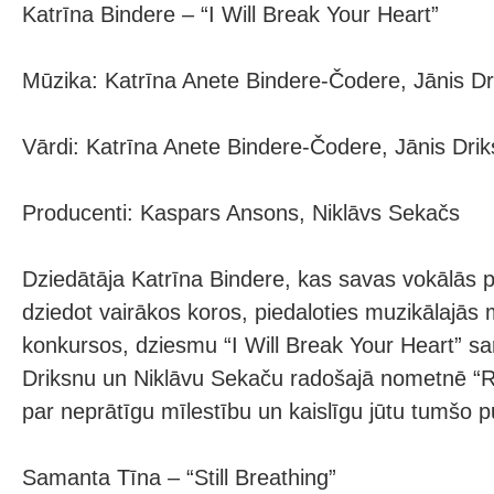
Katrīna Bindere – “I Will Break Your Heart”
Mūzika: Katrīna Anete Bindere-Čodere, Jānis Dr
Vārdi: Katrīna Anete Bindere-Čodere, Jānis Dri
Producenti: Kaspars Ansons, Niklāvs Sekačs
Dziedātāja Katrīna Bindere, kas savas vokālās pr
dziedot vairākos koros, piedaloties muzikālajās 
konkursos, dziesmu “I Will Break Your Heart” sar
Driksnu un Niklāvu Sekaču radošajā nometnē “R
par neprātīgu mīlestību un kaislīgu jūtu tumšo p
Samanta Tīna – “Still Breathing”