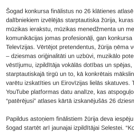
Šogad konkursa finālistus no 26 klātienes atlasē
dalībniekiem izvēlējās starptautiska žūrija, kura
mūzikas ierakstu, mūzikas menedžmenta un medi
komunikācijas jomas profesionāļi, gan konkursa r
Televīzijas. Vērtējot pretendentus, žūrija ņēma 
– dziesmas oriģinalitāti un uzbūvi, muzikālo pot
vēstījumu, izpildītāja vokālās dotības un spējas,
starptautiskajā tirgū un to, kā konkrētais māksl
varētu izskatīties un Eirovīzijas lielās skatuves.
YouTube platformas datu analīze, kas atspoguļo 
“patērējusi” atlases kārtā izskanējušās 26 dzies
Papildus astoņiem finālistiem žūrija deva iespēj
šogad startēt arī jaunajai izpildītājai Selestei. “