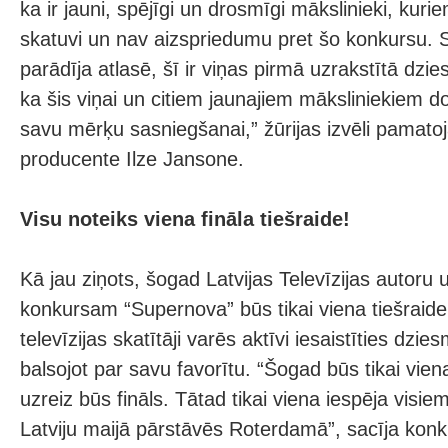
ka ir jauni, spējīgi un drosmīgi mākslinieki, kurie
skatuvi un nav aizspriedumu pret šo konkursu. Sel
parādīja atlasē, šī ir viņas pirmā uzrakstītā dz
ka šis viņai un citiem jaunajiem māksliniekiem d
savu mērķu sasniegšanai,” žūrijas izvēli pamat
producente Ilze Jansone.
Visu noteiks viena fināla tiešraide!
Kā jau ziņots, šogad Latvijas Televīzijas autoru u
konkursam “Supernova” būs tikai viena tiešraide 
televīzijas skatītāji varēs aktīvi iesaistīties dzi
balsojot par savu favorītu. “Šogad būs tikai viena
uzreiz būs fināls. Tātad tikai viena iespēja visie
Latviju maijā pārstāvēs Roterdamā”, sacīja konk