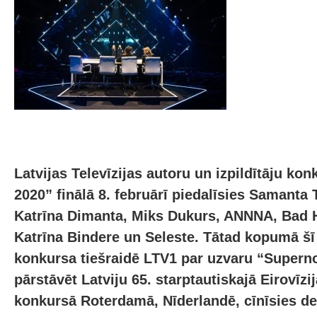
Latvijas Televīzijas autoru un izpildītāju k
2020” finālā 8. februārī piedalīsies Samanta 
Katrīna Dimanta, Miks Dukurs, ANNNA, Bad 
Katrīna Bindere un Seleste. Tātad kopumā šī
konkursa tiešraidē LTV1 par uzvaru “Supern
pārstāvēt Latviju 65. starptautiskajā Eirovīz
konkursā Roterdamā, Nīderlandē, cīnīsies dev