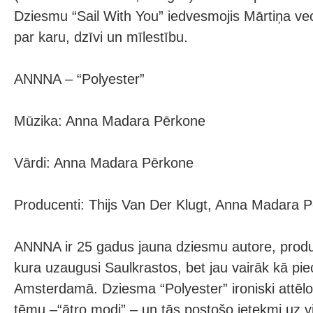
Dziesmu “Sail With You” iedvesmojis Mārtiņa vect
par karu, dzīvi un mīlestību.
ANNNA – “Polyester”
Mūzika: Anna Madara Pērkone
Vārdi: Anna Madara Pērkone
Producenti: Thijs Van Der Klugt, Anna Madara 
ANNNA ir 25 gadus jauna dziesmu autore, produc
kura uzaugusi Saulkrastos, bet jau vairāk kā pi
Amsterdamā. Dziesma “Polyester” ironiski attēlo
tēmu –“ātro modi” – un tās postošo ietekmi uz vi