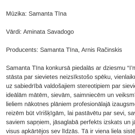
Mūzika: Samanta Tīna
Vārdi: Aminata Savadogo
Producents: Samanta Tīna, Arnis Račinskis
Samanta Tīna konkursā piedalās ar dziesmu “I’m 
stāsta par sievietes neizsīkstošo spēku, vienla
uz sabiedrībā valdošajiem stereotipiem par siev
ideālām mātēm, sievām, saimniecēm un veiksmī
lieliem nākotnes plāniem profesionālajā izaugsm
reizēm būt vīrišķīgām, lai pastāvētu par sevi, s
saviem sapņiem, jāsaglabā perfekts izskats un j
visus apkārtējos sev līdzās. Tā ir viena liela si