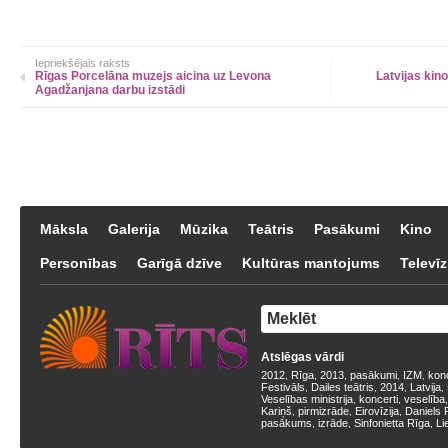
Iepriekšējais raksts
Rīgas Porcelāna muzejs aicina uz Levona
Latvijas kin
Agadžanjana darbu izstādi
Māksla
Galerija
Mūzika
Teātris
Pasākumi
Kino
Personības
Garīgā dzīve
Kultūras mantojums
Televīz
Atslēgas vārdi
2012
Rīga
2013
pasākumi
IZM
kon
,
,
,
,
,
Festivāls
Dailes teātris
2014
Latvija
,
,
,
,
Veselības ministrija
koncerti
veselība
,
,
Kariņš
pirmizrāde
Eirovīzija
Daniels 
,
,
,
pasākums
izrāde
Sinfonietta Rīga
Li
,
,
,