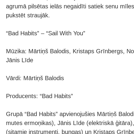
agrumā pilsētas ielās negaidīti satiek senu mīlestī
pukstēt straujāk.
“Bad Habits” – “Sail With You”
Mūzika: Mārtiņš Balodis, Kristaps Grīnbergs, N
Jānis Līde
Vārdi: Mārtiņš Balodis
Producents: “Bad Habits”
Grupā “Bad Habits” apvienojušies Mārtiņš Balodis
mutes ermoņikas), Jānis Līde (elektriskā ģitāra
(sitamie instrumenti, bungas) un Kristaps Grīnbe