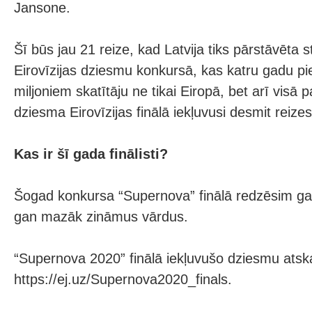
Jansone.
Šī būs jau 21 reize, kad Latvija tiks pārstāvēta s
Eirovīzijas dziesmu konkursā, kas katru gadu p
miljoniem skatītāju ne tikai Eiropā, bet arī visā p
dziesma Eirovīzijas finālā iekļuvusi desmit reizes
Kas ir šī gada finālisti?
Šogad konkursa “Supernova” finālā redzēsim ga
gan mazāk zināmus vārdus.
“Supernova 2020” finālā iekļuvušo dziesmu ats
https://ej.uz/Supernova2020_finals.