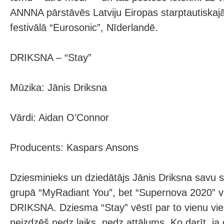
ANNNA pārstāvēs Latviju Eiropas starptautiskaj
festivālā “Eurosonic”, Nīderlandē.
DRIKSNA – “Stay”
Mūzika: Jānis Driksna
Vārdi: Aidan O’Connor
Producents: Kaspars Ansons
Dziesminieks un dziedātājs Jānis Driksna savu s
grupā “MyRadiant You”, bet “Supernova 2020” vi
DRIKSNA. Dziesma “Stay” vēstī par to vienu vie
neizdzēš nedz laiks, nedz attālums. Ko darīt, ja