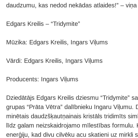
daudzumu, kas nedod nekādas atlaides!” – viņa
Edgars Kreilis – “Tridymite”
Mūzika: Edgars Kreilis, Ingars Viļums
Vārdi: Edgars Kreilis, Ingars Viļums
Producents: Ingars Viļums
Dziedātājs Edgars Kreilis dziesmu “Tridymite” sa
grupas “Prāta Vētra” dalībnieku Ingaru Viļumu
minētais daudzšķautņainais kristāls tridimīts si
līdz galam neizskaidrojamo mīlestības formulu.
enerģiju, kad divu cilvēku acu skatieni uz mirkli 