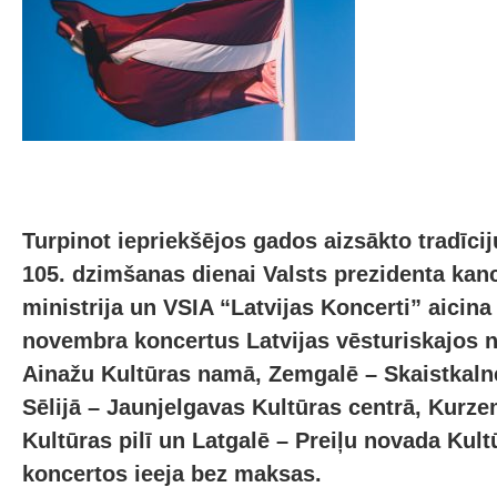
Turpinot iepriekšējos gados aizsākto tradīcij
105. dzimšanas dienai Valsts prezidenta kanc
ministrija un VSIA “Latvijas Koncerti” aicina
novembra koncertus Latvijas vēsturiskajos 
Ainažu Kultūras namā, Zemgalē – Skaistkalne
Sēlijā – Jaunjelgavas Kultūras centrā, Kur
Kultūras pilī un Latgalē – Preiļu novada Kult
koncertos ieeja bez maksas.