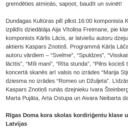
gremdēties atmiņās, sapņot, baudīt un svinēt!
Dundagas Kultūras pilī plkst.16:00 komponista 
izpildīs dziedātāja Aija Vītoliņa Freimane, pie kl
komponists Kārlis Lācis, ar latviešu autoru dzej
aktieris Kaspars Znotiņš. Programmā Kārļa Lāč
autoru vārdiem – “Svelme”, “Spuldzes”, “Visskai
lācītis”, “Mīli mani”, “Rīta stunda”, “Pilns kociņ
koncertā skanēs arī valsis no izrādes “Marija Stj
dziesma no izrādes “Romeo un Džuljeta”. Līdzā
Kaspars Znotiņš runās dzejnieku Ivara Šteinber
Marta Pujāta, Arta Ostupa un Aivara Neibarta d
Rīgas Doma kora skolas kordiriģentu klase u
Latvijas