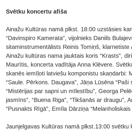
Svētku koncertu afiša
Ainažu Kultūras namā plkst. 18:00 uzstāsies ka
“Davinspiro Kamerata”, vijolnieks Daniils Bulajev
sitaminstrumentālists Reinis Tomiņš, klarnetist
Ainažu kultūras nama jauktais koris “Krasts”, dir
Maurītis, koncerta vadītāja Anna Klēvere. Svē
skanēs iemīļoti latviešu komponistu skaņdarbi: 
“Saule. Pērkons. Daugava”, Jāņa Lūsēna “Paši s
“Mistērijas par sapni un mīlestību”, Georga Pel
jasmīns”, “Buena Riga”, “Tikšanās ar draugu”, 
“Pusnakts Rīgā”, Emīla Dārziņa “Melanholiskais 
Jaunjelgavas Kultūras namā plkst.13:00 svētku 