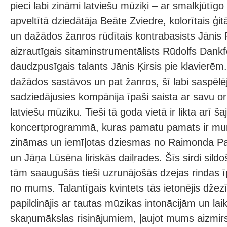
pieci labi zināmi latviešu mūziķi – ar smalkjūtīgo
apveltītā dziedātāja Beāte Zviedre, kolorītais ģit
un dažādos žanros rūdītais kontrabasists Jānis 
aizrautīgais sitaminstrumentālists Rūdolfs Dankf
daudzpusīgais talants Jānis Ķirsis pie klavierēm.
dažādos sastāvos un pat žanros, šī labi saspēlē
sadziedājusies kompānija īpaši saista ar savu or
latviešu mūziku. Tieši tā goda vietā ir likta arī ša
koncertprogrammā, kuras pamatu pamats ir mum
zināmas un iemīļotas dziesmas no Raimonda Pa
un Jāņa Lūsēna liriskās daiļrades. Šīs sirdi sild
tām saaugušās tieši uzrunājošās dzejas rindas ī
no mums. Talantīgais kvintets tās ietonējis džez
papildinājis ar tautas mūzikas intonācijām un la
skaņumākslas risinājumiem, ļaujot mums aizmirs