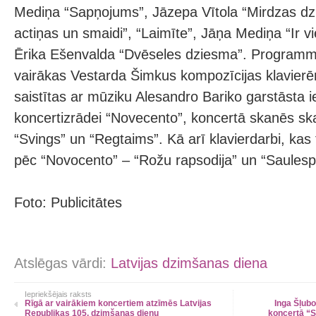
Mediņa “Sapņojums”, Jāzepa Vītola “Mirdzas dz
actiņas un smaidi”, “Laimīte”, Jāņa Mediņa “Ir vi
Ērika Ešenvalda “Dvēseles dziesma”. Programmu
vairākas Vestarda Šimkus kompozīcijas klavierē
saistītas ar mūziku Alesandro Bariko garstāsta 
koncertizrādei “Novecento”, koncertā skanēs sk
“Svings” un “Regtaims”. Kā arī klavierdarbi, kas
pēc “Novocento” – “Rožu rapsodija” un “Saulesp
Foto: Publicitātes
Atslēgas vārdi:
Latvijas dzimšanas diena
Iepriekšējais raksts
Rīgā ar vairākiem koncertiem atzīmēs Latvijas
Inga Šļubo
Republikas 105. dzimšanas dienu
koncertā “S