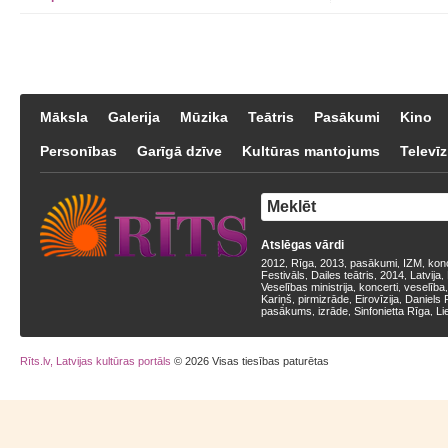
Māksla
Galerija
Mūzika
Teātris
Pasākumi
Kino
Personības
Garīgā dzīve
Kultūras mantojums
Televīz
Atslēgas vārdi
2012
Rīga
2013
pasākumi
IZM
kon
,
,
,
,
,
Festivāls
Dailes teātris
2014
Latvija
,
,
,
,
Veselības ministrija
koncerti
veselība
,
,
Kariņš
pirmizrāde
Eirovīzija
Daniels 
,
,
,
pasākums
izrāde
Sinfonietta Rīga
Li
,
,
,
Rīts.lv, Latvijas kultūras portāls
© 2026 Visas tiesības paturētas