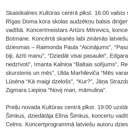
Skaistkalnes Kultūras centrā plkst. 16:00 valsts
Rīgas Doma kora skolas audzēkņu balsis diriģen
vadībā. Koncertmeistars Artūrs Mitrevics, konce
Botmane. Koncērtā skanēs labi zināmās latvieš
dziesmas – Raimonda Paula “Aicinājums”, “Pasac
biji, āzīti manu”, “Dziedāt visai pasaulei”, Edgar
nedzīvoti”, Imanta Kalniņa “Baltais solījums”, 
skurstenis un mēs”, Ulda Marhileviča “Mēs vara
Lūsēna “Kā maigi dzelošs”, “Kur?”, Jāņa Strazd
Zigmara Liepiņa “Novij man, māmuliņa”.
Preiļu novada Kultūras centrā plkst. 19:00 uzstā
Šimkus, dziedātāja Elīna Šimkus, koncertu vadī
Celms. Koncertprogrammā latviešu autoru dzie