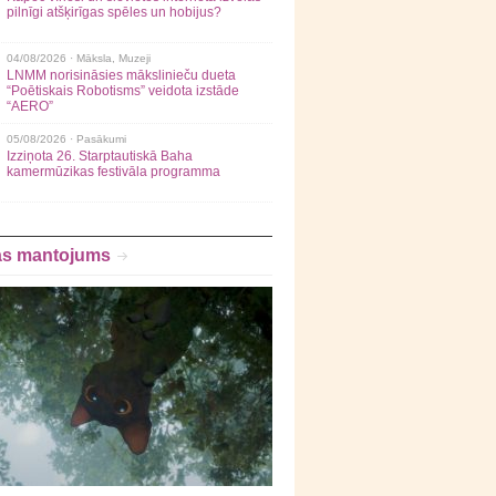
pilnīgi atšķirīgas spēles un hobijus?
04/08/2026 ·
Māksla
,
Muzeji
LNMM norisināsies mākslinieču dueta
“Poētiskais Robotisms” veidota izstāde
“AERO”
05/08/2026 ·
Pasākumi
Izziņota 26. Starptautiskā Baha
kamermūzikas festivāla programma
as mantojums