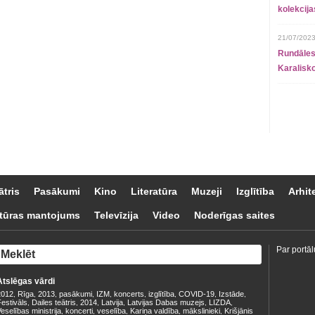
kolekcij
21/07/2023
Rundāles
Karalisko
ātris
Pasākumi
Kino
Literatūra
Muzeji
Izglītība
Arhit
tūras mantojums
Televīzija
Video
Noderīgas saites
Par portāl
Atslēgas vārdi
2012
Rīga
2013
pasākumi
IZM
koncerts
izglītība
COVID-19
Izstāde
,
,
,
,
,
,
,
,
,
estivāls
Dailes teātris
2014
Latvija
Latvijas Dabas muzejs
LIZDA
,
,
,
,
,
,
eselības ministrija
koncerti
veselība
Kariņa valdība
mākslinieki
Krišjānis
,
,
,
,
,