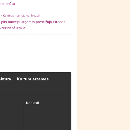
as monētu
 ·
Kultūras mantojums
,
Muzeji
 pils muzejs uzņemts prestižajā Eiropas
 rezidenču tīklā
ektūra
Kultūra ārzemēs
u
Kontakti