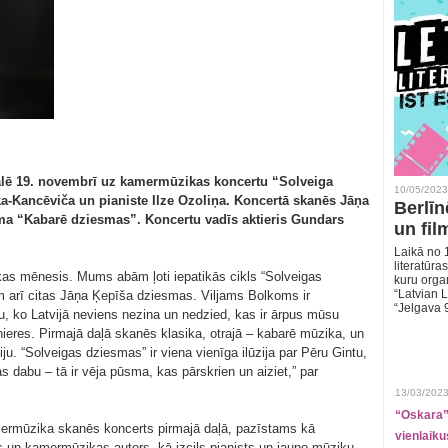
zālē 19. novembrī uz kamermūzikas koncertu “Solveiga
10/05/2023
a-Kancēviča un pianiste Ilze Ozoliņa. Koncertā skanēs Jāņa
Berlīn
a “Kabarē dziesmas”. Koncertu vadīs aktieris Gundars
un fil
Laikā no 1
literatūras
kas mēnesis. Mums abām ļoti iepatikās cikls “Solveigas
kuru organ
“Latvian L
 arī citas Jāņa Ķepīša dziesmas. Viljams Bolkoms ir
“Jelgava 
ku, ko Latvijā neviens nezina un nedzied, kas ir ārpus mūsu
eres. Pirmajā daļā skanēs klasika, otrajā – kabarē mūzika, un
iju. “Solveigas dziesmas” ir viena vienīga ilūzija par Pēru Gintu,
dabu – tā ir vēja pūsma, kas pārskrien un aiziet,” par
13/03/2023
“Oskara” 
amermūzika skanēs koncerts pirmajā daļā, pazīstams kā
vienlaiku
 un kamermūzikas autors, kā izcils pianists un jauno mūziķu