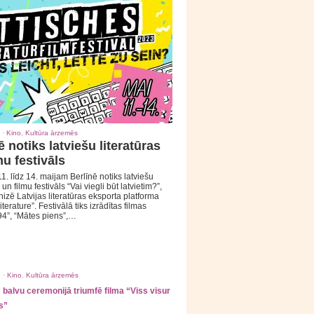
 ·
Kino
,
Kultūra ārzemēs
ē notiks latviešu literatūras
mu festivāls
1. līdz 14. maijam Berlīnē notiks latviešu
 un filmu festivāls “Vai viegli būt latvietim?”,
izē Latvijas literatūras eksporta platforma
iterature”. Festivālā tiks izrādītas filmas
94”, “Mātes piens”,…
 ·
Kino
,
Kultūra ārzemēs
balvu ceremonijā triumfē filma “Viss visur
s”