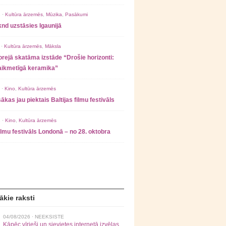
 ·
Kultūra ārzemēs
,
Mūzika
,
Pasākumi
nd uzstāsies Igaunijā
 ·
Kultūra ārzemēs
,
Māksla
rejā skatāma izstāde “Drošie horizonti:
laikmetīgā keramika”
 ·
Kino
,
Kultūra ārzemēs
ākas jau piektais Baltijas filmu festivāls
 ·
Kino
,
Kultūra ārzemēs
filmu festivāls Londonā – no 28. oktobra
ākie raksti
04/08/2026 ·
NEEKSISTE
Kāpēc vīrieši un sievietes internetā izvēlas