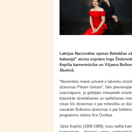
Latvijas Nacionālas operas Beletāžas 
kabarejā” aicina soprāns Inga Šļubovsk
Ķepīša kamermūzika un Viljama Bolkom
Āboliņš.
“Novembris manā uztverē ir latviešu mūzi
dziesmas Pēram Gintam”, tām pievienojām
izaicinājums, jo gribējām interpretēt mūzi
klasiskās dziedāšanas un spēlēšanas mani
visas šīs dziesmas ir par mīlestību un ilūz
savukārt Bolkoma dziesmas ir par bohēmas 
programmu stāsta Ilze Ozoliņa.
Jānis Ķepītis (1908-1989), kura radītā k
komponists – dziesmu, operu, simfoniskās