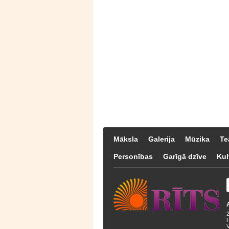
Māksla
Galerija
Mūzika
Te
Personības
Garīgā dzīve
Kul
F
V