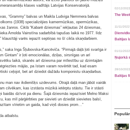
ameransambļu klases vadītājs Latvijas Konservatorijā.
02/12/2022
The Week
lvas, “Grammy” balvas un Maikla Ludviga Nemmera balvas
Bolkoms (1938) specializējies kamermūzikas, opermūzikas,
11/11/2022
ikas žanros. Ciklā “Kabarē dziesmas” iekļautas 24 dziesmas,
eka Arnolda Vainstīna sadarbībā tapušas laikā no 1977. līdz
Dienvidko
klausītāji varēs iepazīt septiņas no šī cikla skaņdarbiem.
Baltijas 
ms,” saka Inga Šļubovska-Kancēviča. “Pirmajā daļā ļoti svarīga ir
01/11/2022
 Gintam” ir ļoti emocionālas, dziļas, sirsnīgas un arī
Ņujorkā s
svētku laikā, skanēs arī dziesma par mīlestību uz dzimtajām
atgriezties mājās, pa īstam varam novērtēt tad, kad esam
28/10/2022
rtiski ceļojot, bet arī dziedot dažādu komponistu skaņdarbus.
Baltijas 
nu man nav ikdienišķs uzdevums. Otrajā daļā man jābūt vairāk
am cilvēkam, kas izstāsta mūzikā ietērptu stāstu. Tie ir stāsti
iņi baidās dzīvot pa dienu. Šajā dziesmās iepazīsiet Melno Maksi
, kas mīl pārģērbties par sievieti un dziedāt sievietes balsī,
azītam vīrietim un gaida, kad viņš dosies prom…”
Populār
da atbalstu.