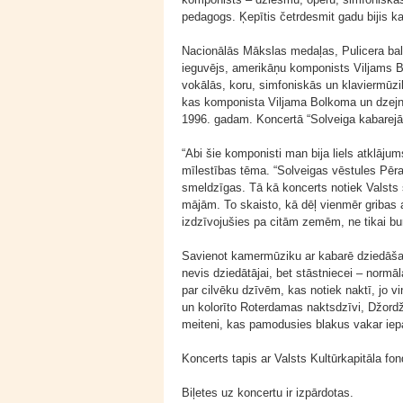
pedagogs. Ķepītis četrdesmit gadu bijis k
Nacionālās Mākslas medaļas, Pulicera ba
ieguvējs, amerikāņu komponists Viljams 
vokālās, koru, simfoniskās un klaviermūz
kas komponista Viljama Bolkoma un dzejni
1996. gadam. Koncertā “Solveiga kabarejā” 
“Abi šie komponisti man bija liels atklāju
mīlestības tēma. “Solveigas vēstules Pēram
smeldzīgas. Tā kā koncerts notiek Valsts 
mājām. To skaisto, kā dēļ vienmēr gribas 
izdzīvojušies pa citām zemēm, ne tikai bu
Savienot kamermūziku ar kabarē dziedāša
nevis dziedātājai, bet stāstniecei – normāl
par cilvēku dzīvēm, kas notiek naktī, jo v
un kolorīto Roterdamas naktsdzīvi, Džordžu
meiteni, kas pamodusies blakus vakar iep
Koncerts tapis ar Valsts Kultūrkapitāla fon
Biļetes uz koncertu ir izpārdotas.