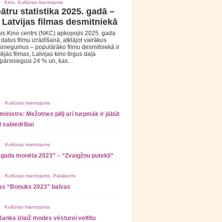
 ·
Kino
,
Kultūras mantojums
ātru statistika 2025. gadā –
 Latvijas filmas desmitniekā
is Kino centrs (NKC) apkopojis 2025. gada
s datus filmu izrādīšanā, atklājot vairākus
sniegumus – populārāko filmu desmitniekā ir
tējās filmas, Latvijas kino tirgus daļa
 pārsniegusi 24 % un, kas…
 ·
Kultūras mantojums
ministre: Mežotnes pilij arī turpmāk ir jābūt
 sabiedrībai
 ·
Kultūras mantojums
 gada monēta 2023” – “Zvaigžņu putekļi”
 ·
Kultūras mantojums
,
Pasākumi
as “Boņuks 2023” balvas
 ·
Kultūras mantojums
Banka izlaiž modes vēsturei veltītu