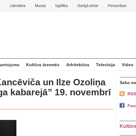
o
Literatūra
Muzeji
Izglītība
Garīgā dzīve
Personības
mantojums
Kultūra ārzemēs
Arhitektūra
Televīzija
Video
ancēviča un Ilze Ozoliņa
Seko m
ga kabarejā” 19. novembrī
RSS
Fac
Kultūr