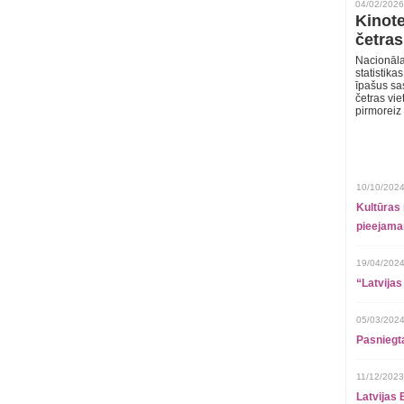
04/02/2026
Kinote
četras
Nacionāla
statistika
īpašus sa
četras vie
pirmoreiz
10/10/2024
Kultūras 
pieejamai
19/04/2024
“Latvijas
05/03/2024
Pasniegt
11/12/2023
Latvijas 