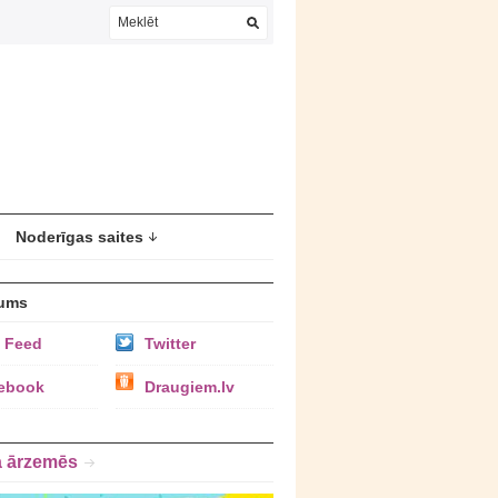
Noderīgas saites
ums
 Feed
Twitter
ebook
Draugiem.lv
a ārzemēs