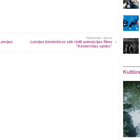
Nākamais raksts
atvijas
Latvijas kinoteātros sāk rādīt animācijas filmu
"Kentervilas spoks"
Kultūr