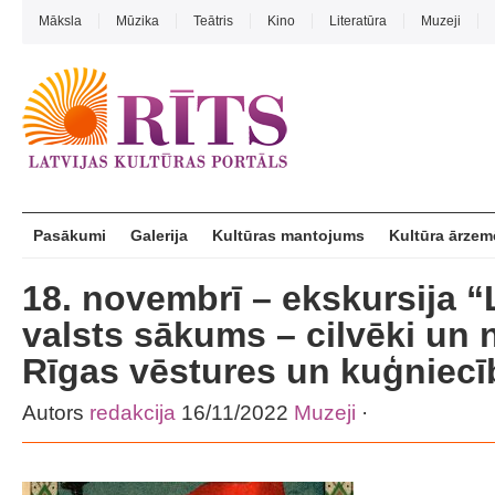
Māksla
Mūzika
Teātris
Kino
Literatūra
Muzeji
Pasākumi
Galerija
Kultūras mantojums
Kultūra ārzem
18. novembrī – ekskursija “
valsts sākums – cilvēki un 
Rīgas vēstures un kuģniec
Autors
redakcija
16/11/2022
Muzeji
·