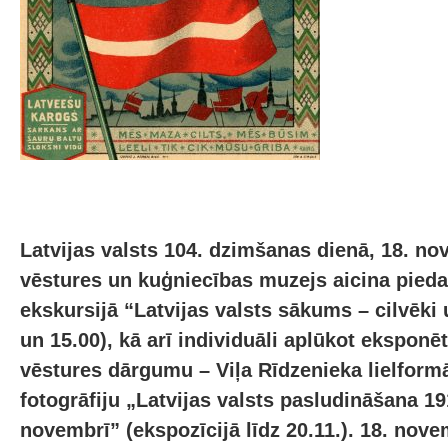
Latvijas valsts 104. dzimšanas dienā, 18. no
vēstures un kuģniecības muzejs aicina pieda
ekskursijā “Latvijas valsts sākums – cilvēki
un 15.00), kā arī individuāli aplūkot ekspon
vēstures dārgumu – Viļa Rīdzenieka lielform
fotogrāfiju „Latvijas valsts pasludināšana 19
novembrī” (ekspozīcijā līdz 20.11.). 18. nov