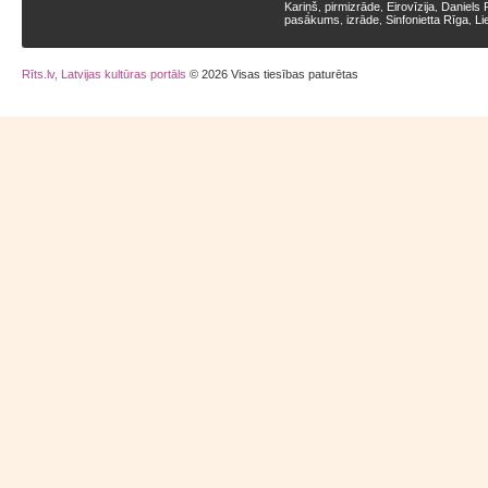
Kariņš
pirmizrāde
Eirovīzija
Daniels 
,
,
,
pasākums
izrāde
Sinfonietta Rīga
Li
,
,
,
Rīts.lv, Latvijas kultūras portāls
© 2026 Visas tiesības paturētas