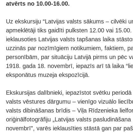
atvērts no 10.00-16.00.
Uz ekskursiju “Latvijas valsts sākums – cilvēki u
apmeklētāji tiks gaidīti pulksten 12.00 vai 15.00.
ieklausoties Latvijas valsts tapšanas laika stāsto
uzzinās par nozīmīgiem notikumiem, faktiem, par
personībām, par situāciju Latvijā pirms un pēc 
1918. gada 18. novembrī, iepazīs arī tā laika “li
eksponātus muzeja ekspozīcijā.
Ekskursijas dalībnieki, iepazīstot svētku period
valsts vēstures dārgumu – vienīgo vizuālo liecīb
valsts dibināšanas brīdis – Viļa Rīdzenieka lielf
oriģinālfotogrāfiju „Latvijas valsts pasludināšan
novembrī”, varēs ieklausīties stāstā gan par pa