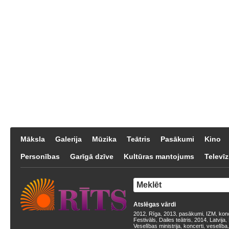
Māksla
Galerija
Mūzika
Teātris
Pasākumi
Kino
Personības
Garīgā dzīve
Kultūras mantojums
Televīz
Atslēgas vārdi
2012
Rīga
2013
pasākumi
IZM
kon
,
,
,
,
,
Festivāls
Dailes teātris
2014
Latvija
,
,
,
,
Veselības ministrija
koncerti
veselība
,
,