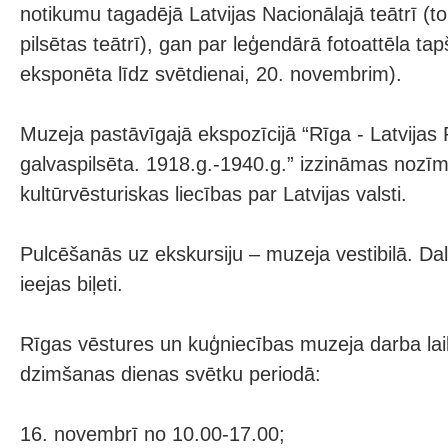
notikumu tagadējā Latvijas Nacionālajā teātrī (to
pilsētas teātrī), gan par leģendārā fotoattēla tap
eksponēta līdz svētdienai, 20. novembrim).
Muzeja pastāvīgajā ekspozīcijā “Rīga - Latvijas
galvaspilsēta. 1918.g.-1940.g.” izzināmas nozī
kultūrvēsturiskas liecības par Latvijas valsti.
Pulcēšanās uz ekskursiju – muzeja vestibilā. Da
ieejas biļeti.
Rīgas vēstures un kuģniecības muzeja darba laik
dzimšanas dienas svētku periodā:
16. novembrī no 10.00-17.00;