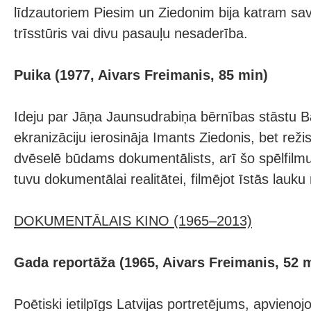
līdzautoriem Piesim un Ziedonim bija katram sav
trīsstūris vai divu pasauļu nesaderība.
Puika (1977, Aivars Freimanis, 85 min)
Ideju par Jāņa Jaunsudrabiņa bērnības stāstu B
ekranizāciju ierosināja Imants Ziedonis, bet reži
dvēselē būdams dokumentālists, arī šo spēlfilmu
tuvu dokumentālai realitātei, filmējot īstās lauku
DOKUMENTĀLAIS KINO (1965–2013)
Gada reportāža (1965, Aivars Freimanis, 52 
Poētiski ietilpīgs Latvijas portretējums, apvienoj