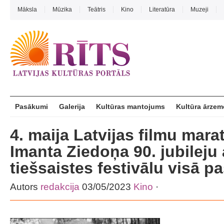
Māksla
Mūzika
Teātris
Kino
Literatūra
Muzeji
Pasākumi
Galerija
Kultūras mantojums
Kultūra ārzem
4. maija Latvijas filmu mara
Imanta Ziedoņa 90. jubileju 
tiešsaistes festivālu visā p
Autors
redakcija
03/05/2023
Kino
·