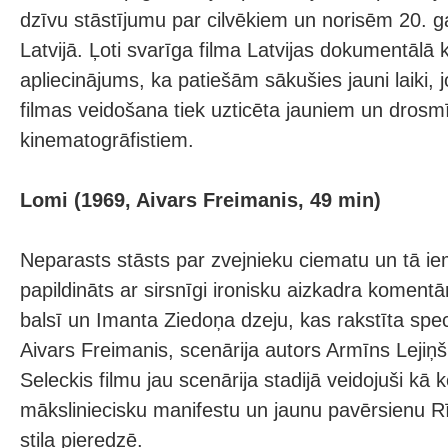
dzīvu stāstījumu par cilvēkiem un norisēm 20. 
Latvijā. Ļoti svarīga filma Latvijas dokumentālā 
apliecinājums, ka patiešām sākušies jauni laiki, j
filmas veidošana tiek uzticēta jauniem un dros
kinematogrāfistiem.
Lomi (1969, Aivars Freimanis, 49 min)
Neparasts stāsts par zvejnieku ciematu un tā ie
papildināts ar sirsnīgi ironisku aizkadra koment
balsī un Imanta Ziedoņa dzeju, kas rakstīta speci
Aivars Freimanis, scenārija autors Armīns Lejiņš
Seleckis filmu jau scenārija stadijā veidojuši kā
māksliniecisku manifestu un jaunu pavērsienu R
stila pieredzē.