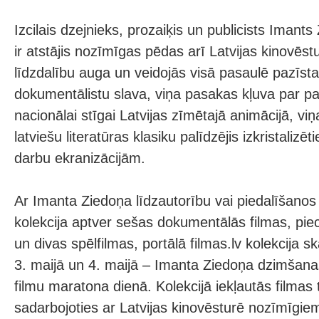
Izcilais dzejnieks, prozaiķis un publicists Imant
ir atstājis nozīmīgas pēdas arī Latvijas kinovēst
līdzdalību auga un veidojās visā pasaulē pazīs
dokumentālistu slava, viņa pasakas kļuva par pa
nacionālai stīgai Latvijas zīmētajā animācijā, vi
latviešu literatūras klasiku palīdzējis izkristaliz
darbu ekranizācijām.
Ar Imanta Ziedoņa līdzautorību vai piedalīšanos v
kolekcija aptver sešas dokumentālās filmas, pie
un divas spēlfilmas, portālā filmas.lv kolekcija 
3. maijā un 4. maijā – Imanta Ziedoņa dzimšana
filmu maratona dienā. Kolekcijā iekļautās filmas
sadarbojoties ar Latvijas kinovēsturē nozīmīgiem