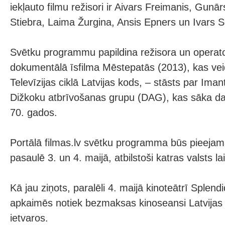
iekļauto filmu režisori ir Aivars Freimanis, Gunā
Stiebra, Laima Žurgina, Ansis Epners un Ivars S
Svētku programmu papildina režisora un operato
dokumentālā īsfilma Mēstepatās (2013), kas vei
Televīzijas ciklā Latvijas kods, – stāsts par Ima
Dižkoku atbrīvošanas grupu (DAG), kas sāka da
70. gados.
Portālā filmas.lv svētku programma būs pieeja
pasaulē 3. un 4. maijā, atbilstoši katras valsts la
Kā jau ziņots, paralēli 4. maijā kinoteātrī Splen
apkaimēs notiek bezmaksas kinoseansi Latvijas
ietvaros.