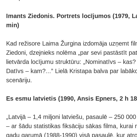
Imants Ziedonis. Portrets locījumos (1979, L
min)
Kad režisore Laima Žurgina izdomāja uzņemt fi
Ziedoni, dzejnieks nolēma „par sevi pastāstīt pat
lietvārda locījumu struktūru: „Nominatīvs – kas?
Datīvs – kam?...” Lielā Kristapa balva par labā
scenāriju.
Es esmu latvietis (1990, Ansis Epners, 2 h 1
„Latvijā – 1,4 miljoni latviešu, pasaulē – 250 000
– ar šādu statistikas fiksāciju sākas filma, kurai 
gadu garumā (1988-1990) visā pasaulē, kur atro