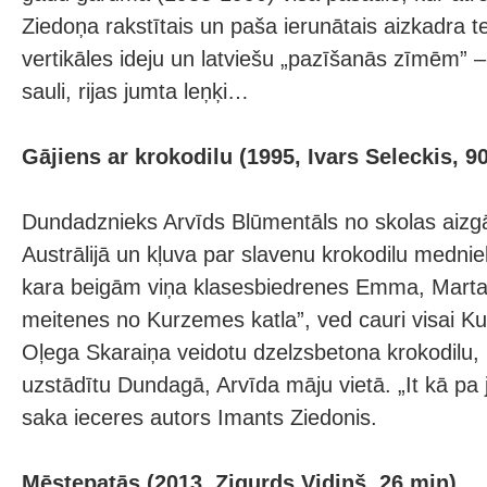
Ziedoņa rakstītais un paša ierunātais aizkadra t
vertikāles ideju un latviešu „pazīšanās zīmēm”
sauli, rijas jumta leņķi…
Gājiens ar krokodilu (1995, Ivars Seleckis, 9
Dundadznieks Arvīds Blūmentāls no skolas aizg
Austrālijā un kļuva par slavenu krokodilu medni
kara beigām viņa klasesbiedrenes Emma, Marta 
meitenes no Kurzemes katla”, ved cauri visai Ku
Oļega Skaraiņa veidotu dzelzsbetona krokodilu, l
uzstādītu Dundagā, Arvīda māju vietā. „It kā pa 
saka ieceres autors Imants Ziedonis.
Mēstepatās (2013, Zigurds Vidiņš, 26 min)