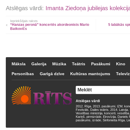
Atslēgas vārdi:
Imanta Ziedoņa jubilejas kolekcij
Iepriekšējais raksts
“Hanzas peronā” koncertēs akordeonists Mario
5 labākās sp
Batkovičs
Māksla
Galerija
Mūzika
Teātris
Pasākumi
Kino
Personības
Garīgā dzīve
Kultūras mantojums
Televīz
Atslēgas vārdi
2012
Rīga
2013
pasākumi
IZM
kon
,
,
,
,
,
Festivāls
Dailes teātris
2014
Latvija
,
,
,
,
Veselības ministrija
koncerti
veselība
,
,
Kariņš
pirmizrāde
Eirovīzija
Daniels 
,
,
,
pasākums
izrāde
Sinfonietta Rīga
Li
,
,
,