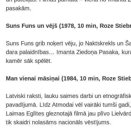
pasakām.
Suns Funs un vējš (1978, 10 min, Roze Stieb
Suns Funs grib noķert vēju, jo Naktskrekls un Ša
dara palaidnības… Imanta Ziedoņa Pasaka, kurā 
kamēr sāk spēlēt.
Man vienai māsiņai (1984, 10 min, Roze Stieb
Latviski raksti, lauku saimes darbi un etnogrāfiski
pavadījumā. Līdz Atmodai vēl vairāki tumši gadi
Laimas Eglītes gleznotajā filmā jau plīvo Lielvār
tik skaidri nolasāms nacionāls vēstījums.