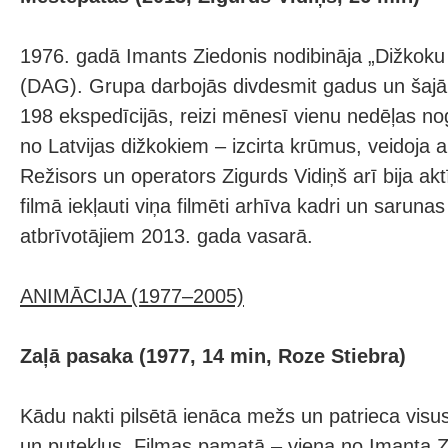
1976. gadā Imants Ziedonis nodibināja „Dižkoku 
(DAG). Grupa darbojās divdesmit gadus un šajā 
198 ekspedīcijās, reizi mēnesī vienu nedēļas nog
no Latvijas dižkokiem – izcirta krūmus, veidoja a
Režisors un operators Zigurds Vidiņš arī bija ak
filmā iekļauti viņa filmēti arhīva kadri un saruna
atbrīvotājiem 2013. gada vasarā.
ANIMĀCIJA (1977–2005)
Zaļā pasaka (1977, 14 min, Roze Stiebra)
Kādu nakti pilsētā ienāca mežs un patrieca vis
un putekļus. Filmas pamatā – viena no Imanta 