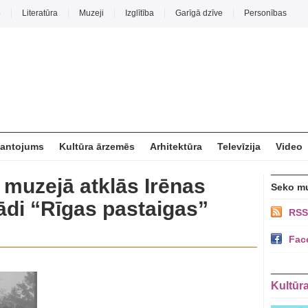
o
Literatūra
Muzeji
Izglītība
Garīgā dzīve
Personības
mantojums
Kultūra ārzemēs
Arhitektūra
Televīzija
Video
muzejā atklās Irēnas
Seko m
ādi “Rīgas pastaigas”
RSS
Fac
Kultūr