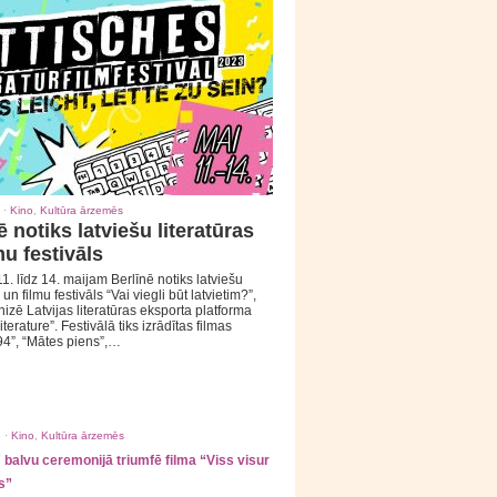
 ·
Kino
,
Kultūra ārzemēs
ē notiks latviešu literatūras
mu festivāls
1. līdz 14. maijam Berlīnē notiks latviešu
 un filmu festivāls “Vai viegli būt latvietim?”,
izē Latvijas literatūras eksporta platforma
iterature”. Festivālā tiks izrādītas filmas
94”, “Mātes piens”,…
 ·
Kino
,
Kultūra ārzemēs
balvu ceremonijā triumfē filma “Viss visur
s”