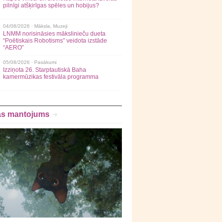
pilnīgi atšķirīgas spēles un hobijus?
04/08/2026 ·
Māksla
,
Muzeji
LNMM norisināsies mākslinieču dueta
“Poētiskais Robotisms” veidota izstāde
“AERO”
05/08/2026 ·
Pasākumi
Izziņota 26. Starptautiskā Baha
kamermūzikas festivāla programma
as mantojums