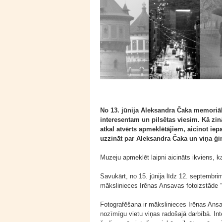
No 13. jūnija Aleksandra Čaka memoriāl
interesentam un pilsētas viesim. Kā zin
atkal atvērts apmeklētājiem, aicinot iep
uzzināt par Aleksandra Čaka un viņa ģi
Muzeju apmeklēt laipni aicināts ikviens, k
Savukārt, no 15. jūnija līdz 12. septemb
mākslinieces Irēnas Ansavas fotoizstāde “
Fotografēšana ir mākslinieces Irēnas Ans
nozīmīgu vietu viņas radošajā darbībā. Int