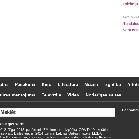
kolekcij
21/07/2023
Rundāles
Karalisko
ātris
Pasākumi
Kino
Literatūra
Muzeji
Izglītība
Arhit
tūras mantojums
Televīzija
Video
Noderīgas saites
Par portāl
Atslēgas vārdi
2012
Rīga
2013
pasākumi
IZM
koncerts
izglītība
COVID-19
Izstāde
,
,
,
,
,
,
,
,
,
estivāls
Dailes teātris
2014
Latvija
Latvijas Dabas muzejs
LIZDA
,
,
,
,
,
,
eselības ministrija
koncerti
veselība
Kariņa valdība
mākslinieki
Krišjānis
,
,
,
,
,