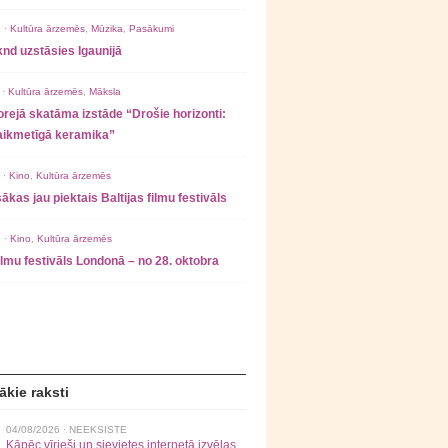
 ·
Kultūra ārzemēs
,
Mūzika
,
Pasākumi
nd uzstāsies Igaunijā
 ·
Kultūra ārzemēs
,
Māksla
rejā skatāma izstāde “Drošie horizonti:
laikmetīgā keramika”
 ·
Kino
,
Kultūra ārzemēs
ākas jau piektais Baltijas filmu festivāls
 ·
Kino
,
Kultūra ārzemēs
filmu festivāls Londonā – no 28. oktobra
ākie raksti
04/08/2026 ·
NEEKSISTE
Kāpēc vīrieši un sievietes internetā izvēlas