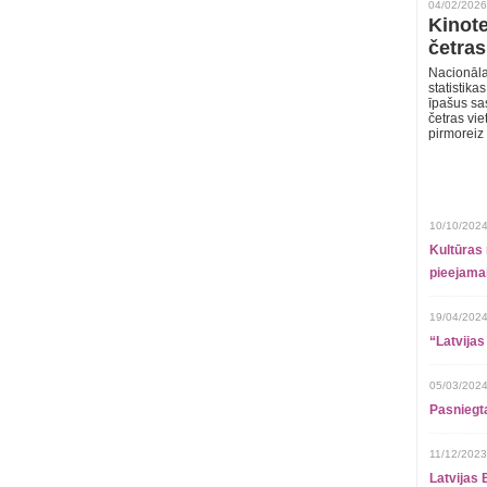
04/02/2026
Kinote
četras
Nacionāla
statistika
īpašus sa
četras vie
pirmoreiz
10/10/2024
Kultūras 
pieejamai
19/04/2024
“Latvijas
05/03/2024
Pasniegt
11/12/2023
Latvijas 