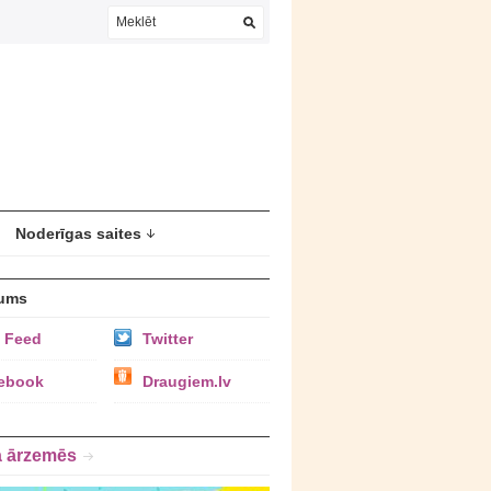
Noderīgas saites
ums
 Feed
Twitter
ebook
Draugiem.lv
a ārzemēs