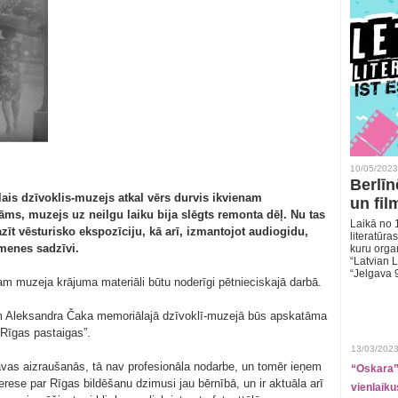
10/05/2023
Berlīn
ais dzīvoklis-muzejs atkal vērs durvis ikvienam
un fil
āms, muzejs uz neilgu laiku bija slēgts remonta dēļ. Nu tas
Laikā no 1
azīt vēsturisko ekspozīciju, kā arī, izmantojot audiogidu,
literatūras
menes sadzīvi.
kuru organ
“Latvian L
“Jelgava 
am muzeja krājuma materiāli būtu noderīgi pētnieciskajā darbā.
rim Aleksandra Čaka memoriālajā dzīvoklī-muzejā būs apskatāma
Rīgas pastaigas”.
13/03/2023
avas aizraušanās, tā nav profesionāla nodarbe, un tomēr ieņem
“Oskara” 
erese par Rīgas bildēšanu dzimusi jau bērnībā, un ir aktuāla arī
vienlaiku