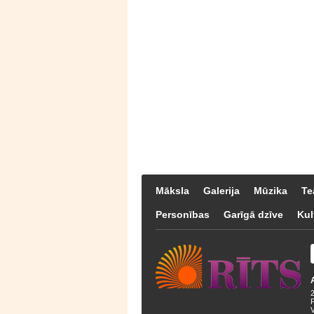
Māksla
Galerija
Mūzika
Te
Personības
Garīgā dzīve
Kul
F
V