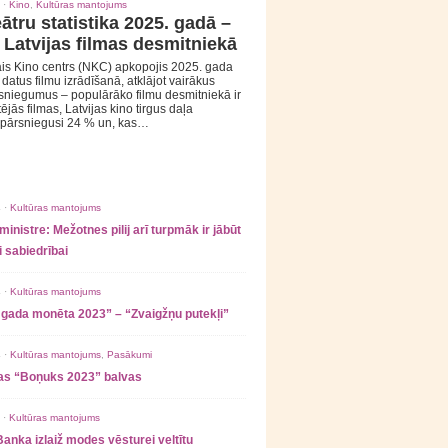
 ·
Kino
,
Kultūras mantojums
ātru statistika 2025. gadā –
 Latvijas filmas desmitniekā
is Kino centrs (NKC) apkopojis 2025. gada
s datus filmu izrādīšanā, atklājot vairākus
sniegumus – populārāko filmu desmitniekā ir
tējās filmas, Latvijas kino tirgus daļa
 pārsniegusi 24 % un, kas…
 ·
Kultūras mantojums
ministre: Mežotnes pilij arī turpmāk ir jābūt
 sabiedrībai
 ·
Kultūras mantojums
 gada monēta 2023” – “Zvaigžņu putekļi”
 ·
Kultūras mantojums
,
Pasākumi
as “Boņuks 2023” balvas
 ·
Kultūras mantojums
Banka izlaiž modes vēsturei veltītu