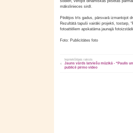
šodien, vērojot dinamiskās pilsētas pārmaiņ
mākslinieces sirdī.
Pēdējos trīs gadus, pārsvarā izmantojot d
Rezultātā tapuši vairāki projekti, tostarp,
fotoattēliem apskatāma jaunajā fotoizstād
Foto: Publicitātes foto
Iepriekšējais raksts
Jauns vārds latviešu mūzikā - “Paulis u
publicē pirmo video