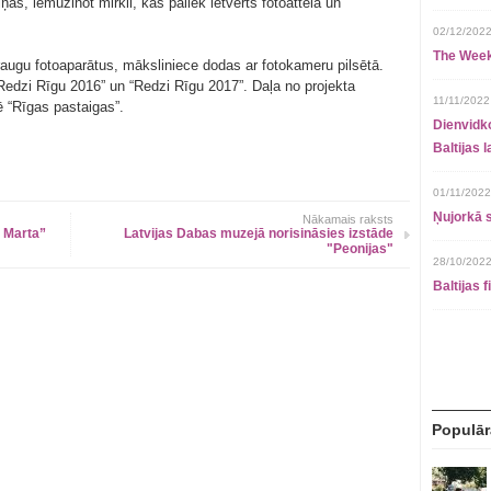
as, iemūžinot mirkli, kas paliek ietverts fotoattēlā un
02/12/2022
The Week
raugu fotoaparātus, māksliniece dodas ar fotokameru pilsētā.
 “Redzi Rīgu 2016” un “Redzi Rīgu 2017”. Daļa no projekta
11/11/2022
ē “Rīgas pastaigas”.
Dienvidko
Baltijas 
01/11/2022
Ņujorkā s
Nākamais raksts
n Marta”
Latvijas Dabas muzejā norisināsies izstāde
"Peonijas"
28/10/2022
Baltijas 
Populār