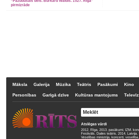
“Pazudušais dēls. Burkard Waldis. 1527. Rīga”
pirmizrāde
Māksla
Galerija
Mūzika
Teātris
Pasākumi
Kino
Personības
Garīgā dzīve
Kultūras mantojums
Televīz
Atslēgas vārdi
2012
Rīga
2013
pasākumi
IZM
kon
,
,
,
,
,
Festivāls
Dailes teātris
2014
Latvija
,
,
,
,
Veselības ministrija
koncerti
veselība
,
,