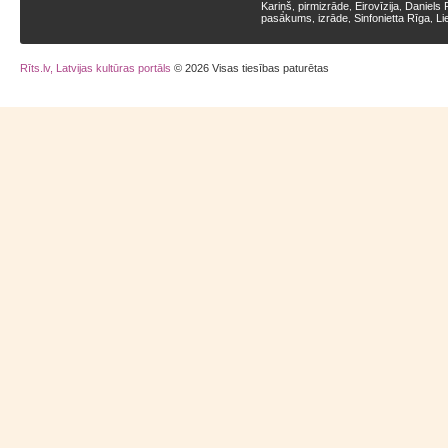
Kariņš
pirmizrāde
Eirovīzija
Daniels 
,
,
,
pasākums
izrāde
Sinfonietta Rīga
Li
,
,
,
Rīts.lv, Latvijas kultūras portāls
© 2026 Visas tiesības paturētas