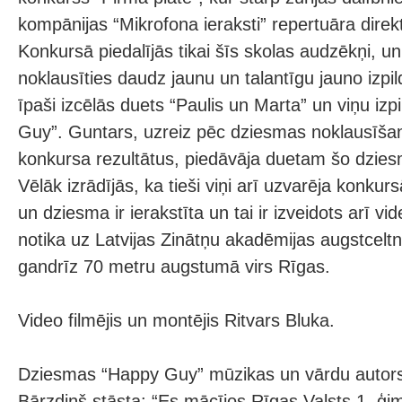
kompānijas “Mikrofona ieraksti” repertuāra dire
Konkursā piedalījās tikai šīs skolas audzēkņi, un
noklausīties daudz jaunu un talantīgu jauno izpil
īpaši izcēlās duets “Paulis un Marta” un viņu iz
Guy”. Guntars, uzreiz pēc dziesmas noklausīša
konkursa rezultātus, piedāvāja duetam šo dziesmu
Vēlāk izrādījās, ka tieši viņi arī uzvarēja konkurs
un dziesma ir ierakstīta un tai ir izveidots arī v
notika uz Latvijas Zinātņu akadēmijas augstcelt
gandrīz 70 metru augstumā virs Rīgas.
Video filmējis un montējis Ritvars Bluka.
Dziesmas “Happy Guy” mūzikas un vārdu autors 
Bārzdiņš stāsta: “Es mācījos Rīgas Valsts 1. ģim