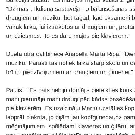
“Dzirnās”. Ikdiena sastāvēja no balansēšanas st
draugiem un mūziku, bet tagad, kad eksāmeni bei
vairāk laika, lai iztrakotos ar draugiem un, prota
un dziesmas. To es daru mājās pie klavierēm.”
Dueta otrā dalībniece Anabella Marta Ripa: “Di
mūziku. Parasti tas notiek laikā starp skolu un de
brītiņi piedzīvojumiem ar draugiem un ģimenei.”
Paulis: “ Es pats nebiju domājis pieteikties konk
mani pierunāja mani draugi pēc kādas pasēdēša
pie klavierēm. Es uzaicināju Martu uzstāties kop
labprāt piekrita, jo bijām jau kopīgi nedaudz pam
mēģinājumiem, spēlēdami klavieres un ģitāru, a