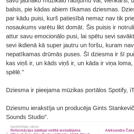
savu jaunāko muzikālo radījumu vai, vienkārši, 
balsis, pie kādas abiem tīkamas dziesmas. Dzi
par kādu puisi, kurš patiesībā nemaz nav tik pr
nosaukums varētu likt domāt. Šis puisis ir notrul
attur savu emocionālo pusi, lai spētu sevi savāk
sevi ikdienā kā super jautru un foršu, kuram na
nepatīkamas drūmās puses. Šī dziesma ir šī pu
kas viņš ir, un kāds viņš ir, un kāda ir viņa loma,
spēlē.”
Dziesma ir pieejama mūzikas portālos Spotify, i
Dziesmu ierakstīja un producēja Gints Stankevič
Sounds Studio”.
Iepriekšējais raksts
Reformācijas jubilejai veltītā iestudējuma
Aleksandra Čaka