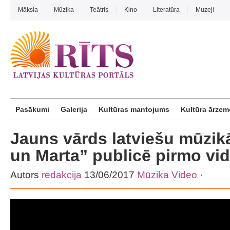
Māksla
Mūzika
Teātris
Kino
Literatūra
Muzeji
Pasākumi
Galerija
Kultūras mantojums
Kultūra ārzem
Jauns vārds latviešu mūzikā
un Marta” publicē pirmo vi
Autors
redakcija
13/06/2017
Mūzika
Video
·