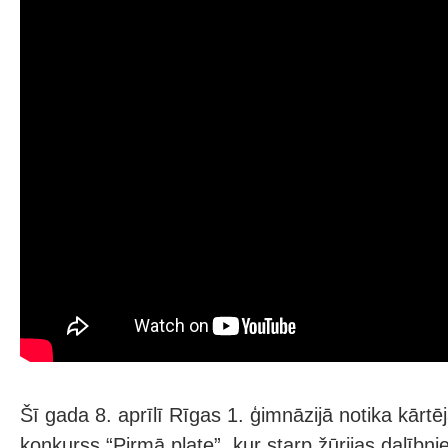
Šī gada 8. aprīlī Rīgas 1. ģimnāzijā notika kārtēja
konkurss “Pirmā plate”, kur starp žūrijas dalībnie