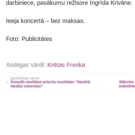
darbiniece, pasākumu režisore Ingrīda Krivāne.
Ieeja koncertā – bez maksas.
Foto: Publicitātes
Atslēgas vārdi:
Krētas Freska
Iepriekšējais raksts
Šonedēļ skatītājus priecēs muzikālas “Gandrīz
Mākslas 
ideālās vakariņas”
mākslinie