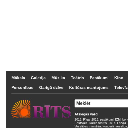
Māksla
Galerija
Mūzika
Teātris
Pasākumi
Kino
Personības
Garīgā dzīve
Kultūras mantojums
Televīz
Atslēgas vārdi
2012
Rīga
2013
pasākumi
IZM
kon
,
,
,
,
,
Festivāls
Dailes teātris
2014
Latvija
,
,
,
,
Veselības ministrija
koncerti
veselība
,
,