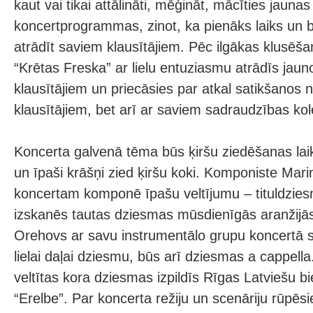
kaut vai tikai attālināti, mēģināt, mācīties jaun
koncertprogrammas, zinot, ka pienāks laiks un 
atrādīt saviem klausītājiem. Pēc ilgākas klusēš
“Krētas Freska” ar lielu entuziasmu atrādīs ja
klausītājiem un priecāsies par atkal satikšanos ne
klausītājiem, bet arī ar saviem sadraudzības kol
Koncerta galvenā tēma būs ķiršu ziedēšanas la
un īpaši krāšņi zied ķiršu koki. Komponiste Marin
koncertam komponē īpašu veltījumu – tituldzie
izskanēs tautas dziesmas mūsdienīgās aranžijās
Orehovs ar savu instrumentālo grupu koncertā 
lielai daļai dziesmu, būs arī dziesmas a cappell
veltītas kora dziesmas izpildīs Rīgas Latviešu bi
“Erelbe”. Par koncerta režiju un scenāriju rūpēsi