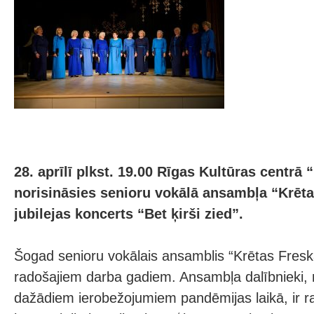
28. aprīlī plkst. 19.00 Rīgas Kultūras centrā 
norisināsies senioru vokālā ansambļa “Krēt
jubilejas koncerts “Bet ķirši zied”.
Šogad senioru vokālais ansamblis “Krētas Fresk
radošajiem darba gadiem. Ansambļa dalībnieki, 
dažādiem ierobežojumiem pandēmijas laikā, ir r