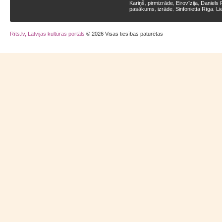
Kariņš
pirmizrāde
Eirovīzija
Daniels 
,
,
,
pasākums
izrāde
Sinfonietta Rīga
Li
,
,
,
Rīts.lv, Latvijas kultūras portāls
© 2026 Visas tiesības paturētas