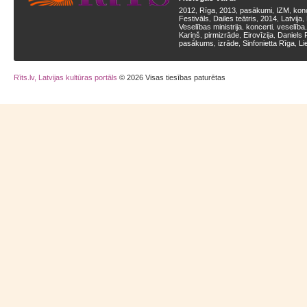
2012
Rīga
2013
pasākumi
IZM
kon
,
,
,
,
,
Festivāls
Dailes teātris
2014
Latvija
,
,
,
,
Veselības ministrija
koncerti
veselība
,
,
Kariņš
pirmizrāde
Eirovīzija
Daniels 
,
,
,
pasākums
izrāde
Sinfonietta Rīga
Li
,
,
,
Rīts.lv, Latvijas kultūras portāls
© 2026 Visas tiesības paturētas