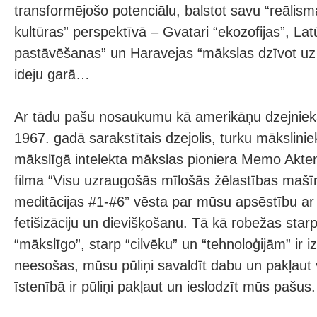
transformējošo potenciālu, balstot savu “reālism
kultūras” perspektīvā – Gvatari “ekozofijas”, Lat
pastāvēšanas” un Haravejas “mākslas dzīvot uz
ideju garā…
Ar tādu pašu nosaukumu kā amerikāņu dzejniek
1967. gadā sarakstītais dzejolis, turku mākslini
mākslīgā intelekta mākslas pioniera Memo Akte
filma “Visu uzraugošās mīlošās žēlastības mašīn
meditācijas #1-#6” vēsta par mūsu apsēstību ar
fetišizāciju un dievišķošanu. Tā kā robežas star
“mākslīgo”, starp “cilvēku” un “tehnoloģijām” ir iz
neesošas, mūsu pūliņi savaldīt dabu un pakļaut v
īstenībā ir pūliņi pakļaut un ieslodzīt mūs pašus.