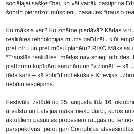
sociālajai sašķeltībai, ko vēl vairāk pastiprina lī
šobrīd pieredzot mūsdienu pasaules “trauslo reali
Ko māksla var? Ko zinātne piedāvā? Kādas virtu
realitātes tehnoloģijas mums palīdzētu kļūt em
pret otru un pret mūsu planētu? RIXC Mākslas un
“Trauslās realitātes” mērķis nav sniegt atbildes, 
platformu kopīgām sarunām un “vizionēt” – kā u
tāds karš – kā šobrīd notiekošais Krievijas uzb
nebūtu iespējams.
Festivāla izstādē no 25. augusta līdz 16. oktob
ārvalstu un Latvijas mākslinieku darbi, kuros aut
aktuāliem pasaules procesiem raugās no tehno-
perspektīvas, pētot gan Čornobiļas atsvešinātās