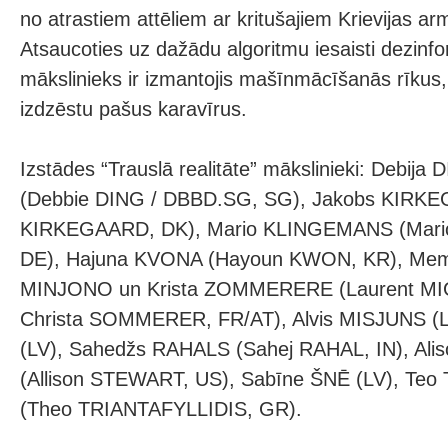
no atrastiem attēliem ar kritušajiem Krievijas ar
Atsaucoties uz dažādu algoritmu iesaisti dezinfor
mākslinieks ir izmantojis mašīnmācīšanās rīkus, 
izdzēstu pašus karavīrus.
Izstādes “Trauslā realitāte” mākslinieki: Debij
(Debbie DING / DBBD.SG, SG), Jakobs KIRKE
KIRKEGAARD, DK), Mario KLINGEMANS (Mar
DE), Hajuna KVONA (Hayoun KWON, KR), Memo
MINJONO un Krista ZOMMERERE (Laurent 
Christa SOMMERER, FR/AT), Alvis MISJUNS (L
(LV), Sahedžs RAHALS (Sahej RAHAL, IN), Al
(Allison STEWART, US), Sabīne ŠNĒ (LV), Teo
(Theo TRIANTAFYLLIDIS, GR).