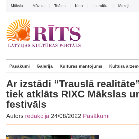
Māksla
Mūzika
Teātris
Kino
Literatūra
Muzeji
Pasākumi
Galerija
Kultūras mantojums
Kultūra ārzem
Ar izstādi “Trauslā realitāt
tiek atklāts RIXC Mākslas u
festivāls
Autors
redakcija
24/08/2022
Pasākumi
·