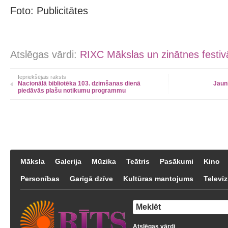
Foto: Publicitātes
Atslēgas vārdi:
RIXC Mākslas un zinātnes festiv
Iepriekšējais raksts
Nacionālā bibliotēka 103. dzimšanas dienā
Jaun
piedāvās plašu notikumu programmu
Māksla
Galerija
Mūzika
Teātris
Pasākumi
Kino
Personības
Garīgā dzīve
Kultūras mantojums
Televīz
Atslēgas vārdi