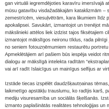
gan virtuāli iegremdējoties karavīru imersīvajā a
mūsu gatavību visdažadākajām kataklizmām – s
zemestrīcēm, viesuļvētrām, kara likumiem līdz 
apokalipsei. Savukārt, izmantojot un trenējot māk
mākslinieki attēlos liek izdzist tajos fiksētajiem c
izmantojot mākslīgos neironu tīklus, rada pilnīgi
no seniem fotouzņēmumiem restaurētu portretu 
Apmeklētājiem arī pašiem būs iespēja veidot ritm
dialogu ar mākslīgā intelekta radītām “ekstrap
vai arī radīt īslaicīgus un mainīgus selfijus ar 
Izstāde tiecas izspēlēt daudzšķautņainas tēmas, 
laikmetīgo apstākļu trauslumu, ko radījis karš, 
mediju visuresamība un sociālās šķelšanās. Izst
izmanto paplašinātās realitātes tehnoloģijas un