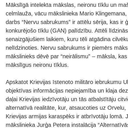
Mākslīgā intelekta mākslas, neironu tīklu un m
celmlauža, vācu mākslinieka Mario Klingemana,
darbs “Nervu sabrukums” ir attēlu sērija, kas ir 
konkurējošo tīklu (GAN) palīdzību. Attēli līdzinā
senaizgājušiem laikiem, kuru tēli atgādina cilvēku
nelīdzinoties. Nervu sabrukums ir piemērs māks
mākslinieks dēvē par “neirālismu” – māksla, kas 
mākslīgus neironu tīklus.
Apskatot Krievijas īstenoto militāro iebrukumu Uk
objektīvas informācijas nepiejamība un klaja dezi
daļai Krievijas iedzīvotāju un tās atbalstītāju citv
alternatīvā realitāte, kur, atsaucoties uz Orvelu,
Krievijas armijas karaspēks ir atbrīvotāju lomā. 
mākslinieka Jurģa Petera instalācija “Alternatīvā