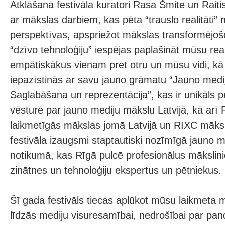
Atklāšanā festivāla kuratori Rasa Šmite un Raiti
ar mākslas darbiem, kas pēta “trauslo realitāti” 
perspektīvas, apspriežot mākslas transformējoš
“dzīvo tehnoloģiju” iespējas paplašināt mūsu rea
empātiskākus vienam pret otru un mūsu vidi, kā 
iepazīstinās ar savu jauno grāmatu “Jauno medi
Saglabāšana un reprezentācija”, kas ir unikāls p
vēsturē par jauno mediju mākslu Latvijā, kā arī
laikmetīgās mākslas jomā Latvijā un RIXC māks
festivāla izaugsmi staptautiski nozīmīgā jauno 
notikumā, kas Rīgā pulcē profesionālus mākslin
zinātnes un tehnoloģiju ekspertus un pētniekus.
Šī gada festivāls tiecas aplūkot mūsu laikmeta 
līdzās mediju visuresamībai, nedrošībai par pa