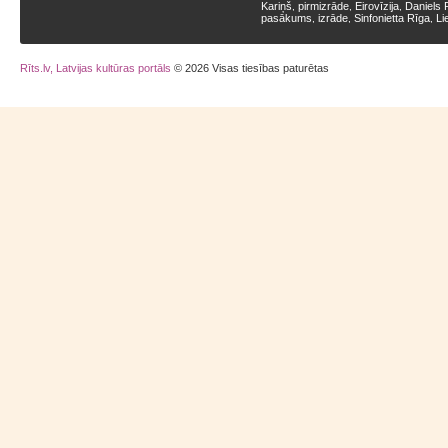
Kariņš
pirmizrāde
Eirovīzija
Daniels 
,
,
,
pasākums
izrāde
Sinfonietta Rīga
Li
,
,
,
Rīts.lv, Latvijas kultūras portāls
© 2026 Visas tiesības paturētas