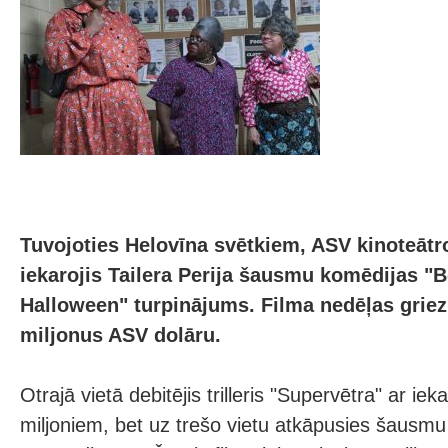
Tuvojoties Helovīna svētkiem, ASV kinoteātro
iekarojis Tailera Perija šausmu komēdijas "
Halloween" turpinājums. Filma nedēļas griez
miljonus ASV dolāru.
Otrajā vietā debitējis trilleris "Supervētra" ar ie
miljoniem, bet uz trešo vietu atkāpusies šausmu