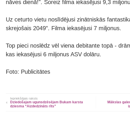
nāves dienā!". Šoreiz filma iekasējusi 9,3 miljo
Uz ceturto vietu noslīdējusi zinātniskās fantasti
skrejošais 2049”. Filma iekasējusi 7 miljonus.
Top pieci noslēdz vēl viena debitante topā - drā
kas iekasējusi 6 miljonus ASV dolāru.
Foto: Publicitātes
Iepriekšējais raksts
Dziedošajam ugunsdzēsējam Bukam karsta
Mākslas galer
dziesma “Aizdedzināts rīts”
i