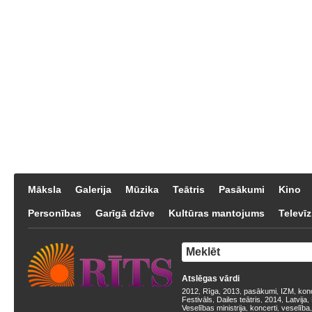
Māksla
Galerija
Mūzika
Teātris
Pasākumi
Kino
Personības
Garīgā dzīve
Kultūras mantojums
Televīz
Atslēgas vārdi
2012
Rīga
2013
pasākumi
IZM
kon
,
,
,
,
,
Festivāls
Dailes teātris
2014
Latvija
,
,
,
,
Veselības ministrija
koncerti
veselība
,
,