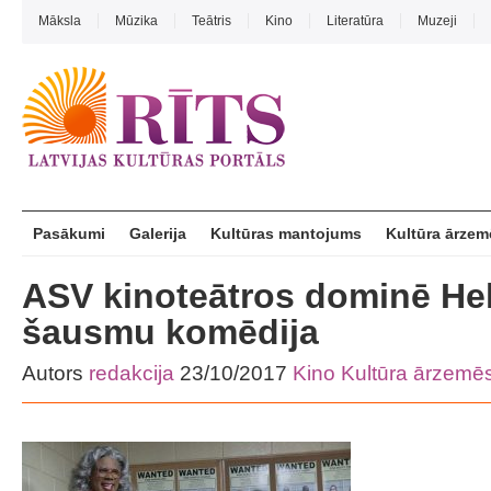
Māksla
Mūzika
Teātris
Kino
Literatūra
Muzeji
Pasākumi
Galerija
Kultūras mantojums
Kultūra ārzem
ASV kinoteātros dominē He
šausmu komēdija
Autors
redakcija
23/10/2017
Kino
Kultūra ārzemē