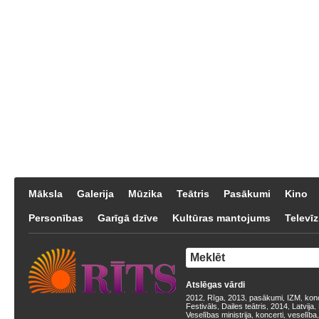
Māksla
Galerija
Mūzika
Teātris
Pasākumi
Kino
Personības
Garīgā dzīve
Kultūras mantojums
Televīz
Atslēgas vārdi
2012
Rīga
2013
pasākumi
IZM
kon
,
,
,
,
,
Festivāls
Dailes teātris
2014
Latvija
,
,
,
,
Veselības ministrija
koncerti
veselība
,
,