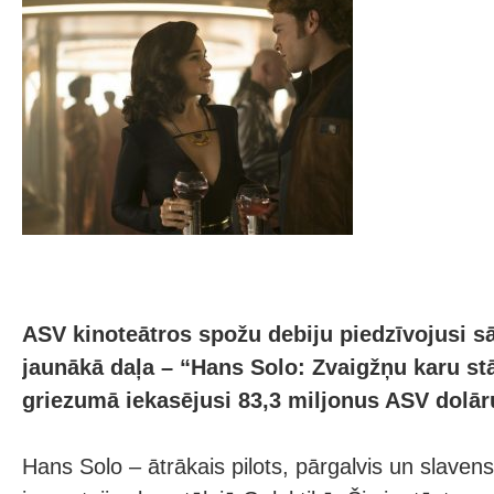
ASV kinoteātros spožu debiju piedzīvojusi s
jaunākā daļa – “Hans Solo: Zvaigžņu karu st
griezumā iekasējusi 83,3 miljonus ASV dolār
Hans Solo – ātrākais pilots, pārgalvis un slaven