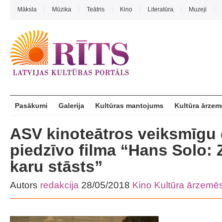
Māksla
Mūzika
Teātris
Kino
Literatūra
Muzeji
Pasākumi
Galerija
Kultūras mantojums
Kultūra ārzem
ASV kinoteātros veiksmīgu 
piedzīvo filma “Hans Solo:
karu stāsts”
Autors
redakcija
28/05/2018
Kino
Kultūra ārzemē