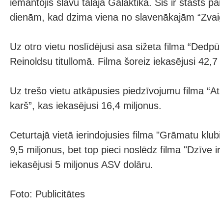
iemantojis slavu tālajā Galaktikā. Šis ir stāsts p
dienām, kad dzima viena no slavenākajām “Zva
Uz otro vietu noslīdējusi asa sižeta filma “Dedpū
Reinoldsu titullomā. Filma šoreiz iekasējusi 42,7
Uz trešo vietu atkāpusies piedzīvojumu filma “At
karš”, kas iekasējusi 16,4 miljonus.
Ceturtajā vietā ierindojusies filma "Grāmatu klub
9,5 miljonus, bet top pieci noslēdz filma "Dzīve ir
iekasējusi 5 miljonus ASV dolāru.
Foto: Publicitātes