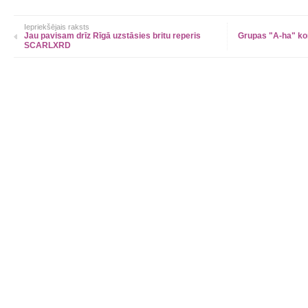
Iepriekšējais raksts
Jau pavisam drīz Rīgā uzstāsies britu reperis
Grupas "A-ha" kon
SCARLXRD