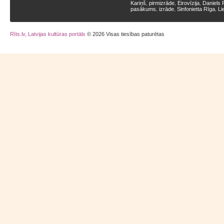
Kariņš
pirmizrāde
Eirovīzija
Daniels 
,
,
,
pasākums
izrāde
Sinfonietta Rīga
Li
,
,
,
Rīts.lv, Latvijas kultūras portāls
© 2026 Visas tiesības paturētas