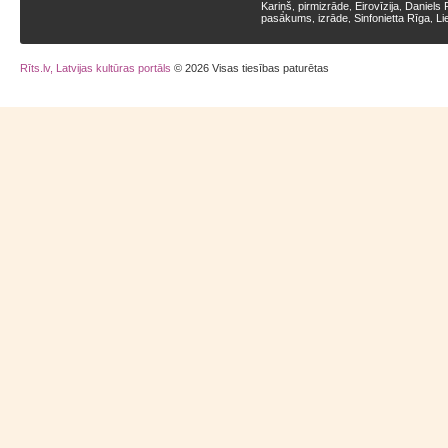
Kariņš
pirmizrāde
Eirovīzija
Daniels 
,
,
,
pasākums
izrāde
Sinfonietta Rīga
Li
,
,
,
Rīts.lv, Latvijas kultūras portāls
© 2026 Visas tiesības paturētas