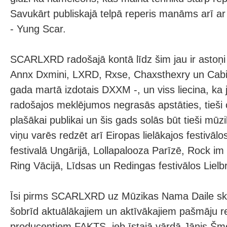
Savukārt publiskajā telpā reperis manāms arī ar
- Yung Scar.
SCARLXRD radošajā kontā līdz šim jau ir astoņi 
Annx Dxmini, LXRD, Rxse, Chaxsthexry un Cabin
gada martā izdotais DXXM -, un viss liecina, ka
radošajos meklējumos negrasās apstāties, tieši o
plašākai publikai un šis gads solās būt tieši mū
viņu varēs redzēt arī Eiropas lielākajos festivālo
festivalā Ungārijā, Lollapalooza Parīzē, Rock i
Ring Vācijā, Līdsas un Redingas festivālos Lielbri
Īsi pirms SCARLXRD uz Mūzikas Nama Daile sk
šobrīd aktuālākajiem un aktīvākajiem pašmāju 
producentiem FAKTS, jeb īstajā vārdā Jānis Šmē