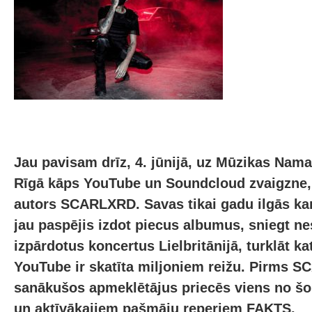
Jau pavisam drīz, 4. jūnijā, uz Mūzikas Nama
Rīgā kāps YouTube un Soundcloud zvaigzne, 
autors SCARLXRD. Savas tikai gadu ilgās kar
jau paspējis izdot piecus albumus, sniegt n
izpārdotus koncertus Lielbritānijā, turklāt k
YouTube ir skatīta miljoniem reižu. Pirms 
sanākušos apmeklētājus priecēs viens no šo
un aktīvākajiem pašmāju reperiem FAKTS.