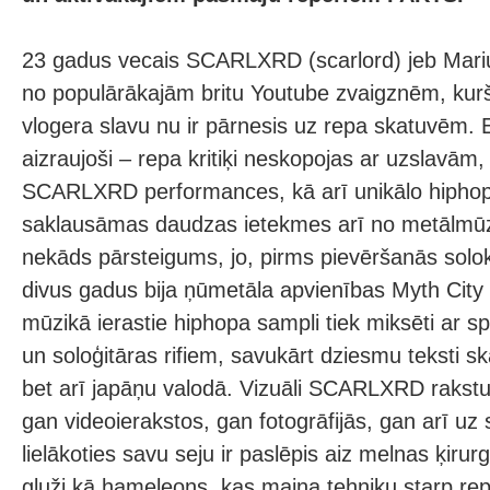
23 gadus vecais SCARLXRD (scarlord) jeb Marius
no populārākajām britu Youtube zvaigznēm, kurš
vlogera slavu nu ir pārnesis uz repa skatuvēm. E
aizraujoši – repa kritiķi neskopojas ar uzslavām,
SCARLXRD performances, kā arī unikālo hipho
saklausāmas daudzas ietekmes arī no metālmūz
nekāds pārsteigums, jo, pirms pievēršanās sol
divus gadus bija ņūmetāla apvienības Myth City 
mūzikā ierastie hiphopa sampli tiek miksēti ar s
un soloģitāras rifiem, savukārt dziesmu teksti ska
bet arī japāņu valodā. Vizuāli SCARLXRD rakstu
gan videoierakstos, gan fotogrāfijās, gan arī uz
lielākoties savu seju ir paslēpis aiz melnas ķiru
gluži kā hameleons, kas maina tehniku starp re