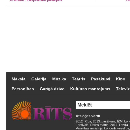
dziesmu "Paspēlēsim paslēpes"
"Ha
Māksla
Galerija
Mūzika
Teātris
Pasākumi
Kino
Personības
Garīgā dzīve
Kultūras mantojums
Televīz
Atslēgas vārdi
2012
Rīga
2013
pasākumi
IZM
kon
,
,
,
,
,
Festivāls
Dailes teātris
2014
Latvija
,
,
,
,
Veselības ministrija
koncerti
veselība
,
,