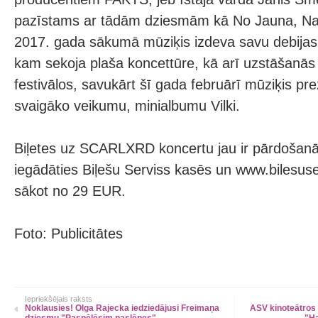
pazīstams ar tādām dziesmām kā No Jauna, Nak
2017. gada sākumā mūziķis izdeva savu debijas
kam sekoja plaša koncettūre, kā arī uzstāšanās l
festivālos, savukārt šī gada februārī mūziķis pr
svaigāko veikumu, minialbumu Vilki.
Biļetes uz SCARLXRD koncertu jau ir pārdošanā
iegādāties Biļešu Serviss kasēs un www.bilesuse
sākot no 29 EUR.
Foto: Publicitātes
Iepriekšējais raksts
Noklausies! Olga Rajecka iedziedājusi Freimaņa
ASV kinoteātros 