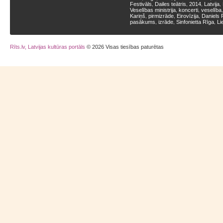
Festivāls
Dailes teātris
2014
Latvija
,
,
,
,
Veselības ministrija
koncerti
veselība
,
,
Kariņš
pirmizrāde
Eirovīzija
Daniels 
,
,
,
pasākums
izrāde
Sinfonietta Rīga
Li
,
,
,
Rīts.lv, Latvijas kultūras portāls
© 2026 Visas tiesības paturētas