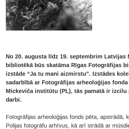
No 20. augusta līdz 19. septembrim Latvijas 
bibliotēkā būs skatāma Rīgas Fotogrāfijas b
izstāde “Ja tu mani aizmirstu”. Izstādes kole
sadarbībā ar Fotogrāfijas arheoloģijas fond
Mickeviča institūtu (PL), tās pamatā ir izcil
darbi.
Fotogrāfijas arheoloģijas fonds pēta, apstrādā, 
Polijas fotogrāfu arhīvus, kā arī strādā ar mūsd