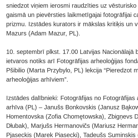
sniedzot viņiem ierosmi raudzīties uz vēsturisko 
gaismā un pievērsties laikmetīgajai fotogrāfijai c
prizmu. Izstādes kurators ir mākslas kritiķis un
Mazurs (Adam Mazur, PL).
10. septembrī plkst. 17.00 Latvijas Nacionālajā b
ietvaros notiks arī Fotogrāfijas arheoloģijas fo
Pšibilio (Marta Przybylo, PL) lekcija “Pieredzot 
arheoloģijas arhīviem”.
Izstādes dalībnieki: Fotogrāfijas no Fotogrāfijas
arhīva (PL) – Janušs Bonkovskis (Janusz Bąkows
Homentovska (Zofia Chomętowska), Zbigņevs D
Dłubak), Marjušs Hermanovičs (Mariusz Herma
Pjaseckis (Marek Piasecki), Tadeušs Suminskis