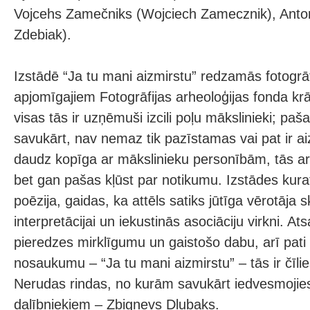
Vojcehs Zamečniks (Wojciech Zamecznik), Anton
Zdebiak).
Izstādē “Ja tu mani aizmirstu” redzamās fotogrāfi
apjomīgajiem Fotogrāfijas arheoloģijas fonda k
visas tās ir uzņēmuši izcili poļu mākslinieki; paša
savukārt, nav nemaz tik pazīstamas vai pat ir a
daudz kopīga ar mākslinieku personībām, tās arī
bet gan pašas kļūst par notikumu. Izstādes kura
poēzija, gaidas, ka attēls satiks jūtīga vērotāja s
interpretācijai un iekustinās asociāciju virkni. At
pieredzes mirklīgumu un gaistošo dabu, arī pati
nosaukumu – “Ja tu mani aizmirstu” – tās ir čīli
Nerudas rindas, no kurām savukārt iedvesmojies
dalībniekiem – Zbigņevs Dlubaks.