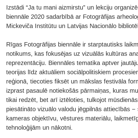
Izstādi “Ja tu mani aizmirstu” un lekciju organiz
biennāle 2020 sadarbībā ar Fotogrāfijas arheol
Mickeviča Institūtu un Latvijas Nacionālo bibliotē
Rīgas Fotogrāfijas biennāle ir starptautisks lai
notikums, kas fokusējas uz vizuālās kultūras ana
reprezentāciju. Biennāles tematika aptver jautā
teorijas līdz aktuāliem sociālpolitiskiem procesi
reģionā, tiecoties fiksēt un mākslas festivāla fo
izprast pasaulē notiekošās pārmaiņas, kuras 
tikai redzēt, bet arī iztēloties, tulkojot mūsdienā
piesātināto vizuālo valodu jēgpilnās attiecībās − 
kameras objektīvu, vēstures materiālu, laikmetī
tehnoloģijām un nākotni.