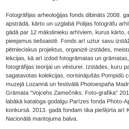
Fotogrāfijas arheoloģijas fonds dibināts 2008. g
apstrādā, kārto un uzglabā Polijas fotogrāfu arh
gādā par 12 mākslinieku arhīviem, kurus kārto, d
pieejamus tiešsaistē. Fonds arī uztur savu izstāž
pētnieciskus projektus, organizē izstādes, meis
lekcijas, kā arī izdod fotogrāmatas un grāmatas,
fotogrāfijas teorijai un vēsturei. Izstādes, kuru 
sagatavotas kolekcijas, norisinājušās Pompidū ce
muzejā Lozannā un festivālā Photoespaña Madrid
Grāmata “Vojcehs Zamečniks. Foto-grafika” 20
labākā kataloga godalgu Parīzes fonda Photo-A
konkursā. 2013. gadā fondam tika piešķirta arī K
Nacionālā mantojuma balva.