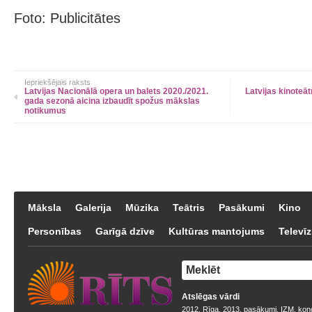
Foto: Publicitātes
Iepriekšējais raksts
Latvijas Nacionālā opera un balets 2020./2021.
Latvijas kinoteā
gada sezonā aicina izbaudīt spožus mākslas
notikumus
Māksla
Galerija
Mūzika
Teātris
Pasākumi
Kino
Personības
Garīgā dzīve
Kultūras mantojums
Televīz
Atslēgas vārdi
2012
Rīga
2013
pasākumi
IZM
kon
,
,
,
,
,