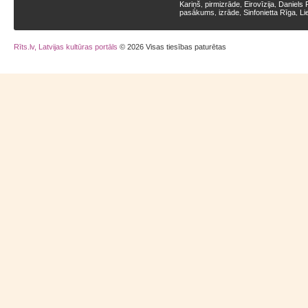
Kariņš
pirmizrāde
Eirovīzija
Daniels 
,
,
,
pasākums
izrāde
Sinfonietta Rīga
Li
,
,
,
Rīts.lv, Latvijas kultūras portāls
© 2026 Visas tiesības paturētas