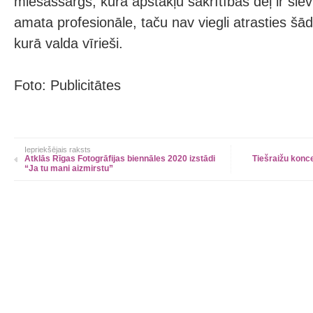
miesassargs, kura apstākļu sakrītības dēļ ir siev
amata profesionāle, taču nav viegli atrasties š
kurā valda vīrieši.
Foto: Publicitātes
Iepriekšējais raksts
Atklās Rīgas Fotogrāfijas biennāles 2020 izstādi
Tiešraižu konc
“Ja tu mani aizmirstu”