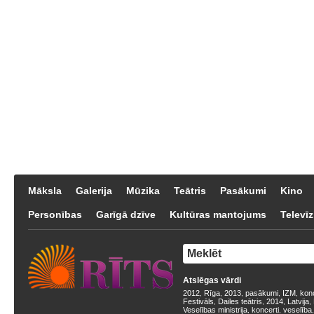
Māksla
Galerija
Mūzika
Teātris
Pasākumi
Kino
Personības
Garīgā dzīve
Kultūras mantojums
Televīz
Atslēgas vārdi
2012
Rīga
2013
pasākumi
IZM
kon
,
,
,
,
,
Festivāls
Dailes teātris
2014
Latvija
,
,
,
,
Veselības ministrija
koncerti
veselība
,
,