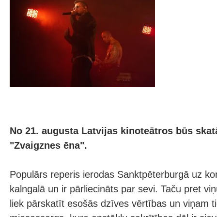
No 21. augusta Latvijas kinoteātros būs sk
"Zvaigznes ēna".
Populārs reperis ierodas Sanktpēterburgā uz konc
kalngalā un ir pārliecināts par sevi. Taču pret viņ
liek pārskatīt esošās dzīves vērtības un viņam 