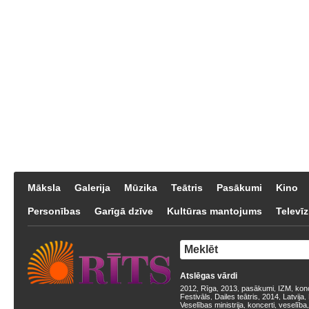
Māksla
Galerija
Mūzika
Teātris
Pasākumi
Kino
Personības
Garīgā dzīve
Kultūras mantojums
Televīz
Atslēgas vārdi
2012
Rīga
2013
pasākumi
IZM
kon
,
,
,
,
,
Festivāls
Dailes teātris
2014
Latvija
,
,
,
,
Veselības ministrija
koncerti
veselība
,
,