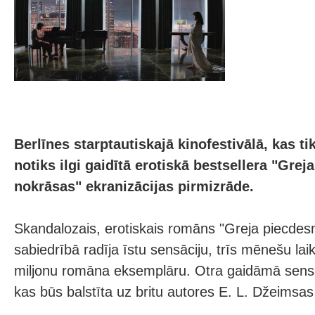
Berlīnes starptautiskajā kinofestivālā, kas ti
notiks ilgi gaidītā erotiskā bestsellera "Grej
nokrāsas" ekranizācijas pirmizrāde.
Skandalozais, erotiskais romāns "Greja piecdes
sabiedrībā radīja īstu sensāciju, trīs mēnešu la
miljonu romāna eksemplāru. Otra gaidāmā sensāc
kas būs balstīta uz britu autores E. L. Džeimsas 