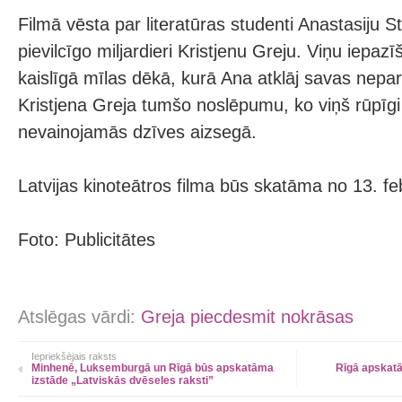
Filmā vēsta par literatūras studenti Anastasiju St
pievilcīgo miljardieri Kristjenu Greju. Viņu iepaz
kaislīgā mīlas dēkā, kurā Ana atklāj savas nepa
Kristjena Greja tumšo noslēpumu, ko viņš rūpīgi s
nevainojamās dzīves aizsegā.
Latvijas kinoteātros filma būs skatāma no 13. fe
Foto: Publicitātes
Atslēgas vārdi:
Greja piecdesmit nokrāsas
Iepriekšējais raksts
Minhenē, Luksemburgā un Rīgā būs apskatāma
Rīgā apskat
izstāde „Latviskās dvēseles raksti”