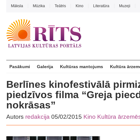
Māksla
Mūzika
Teātris
Kino
Literatūra
Muzeji
Pasākumi
Galerija
Kultūras mantojums
Kultūra ārzem
Berlīnes kinofestivālā pirmi
piedzīvos filma “Greja piec
nokrāsas”
Autors
redakcija
05/02/2015
Kino
Kultūra ārzemē