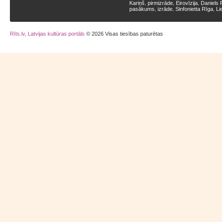
Kariņš
pirmizrāde
Eirovīzija
Daniels 
,
,
,
pasākums
izrāde
Sinfonietta Rīga
Li
,
,
,
Rīts.lv, Latvijas kultūras portāls
© 2026 Visas tiesības paturētas