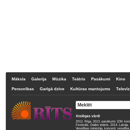
Māksla
Galerija
Mūzika
Teātris
Pasākumi
Kino
Personības
Garīgā dzīve
Kultūras mantojums
Televīz
Atslēgas vārdi
2012
Rīga
2013
pasākumi
IZM
kon
,
,
,
,
,
Festivāls
Dailes teātris
2014
Latvija
,
,
,
,
Veselības ministrija
koncerti
veselība
,
,