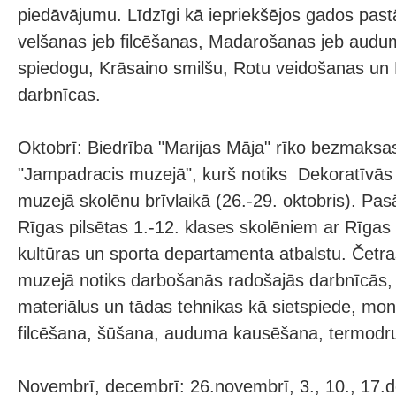
piedāvājumu. Līdzīgi kā iepriekšējos gados past
velšanas jeb filcēšanas, Madarošanas jeb aud
spiedogu, Krāsaino smilšu, Rotu veidošanas u
darbnīcas.
Oktobrī: Biedrība "Marijas Māja" rīko bezmak
"Jampadracis muzejā", kurš notiks Dekoratīvās
muzejā skolēnu brīvlaikā (26.-29. oktobris). Pas
Rīgas pilsētas 1.-12. klases skolēniem ar Rīgas
kultūras un sporta departamenta atbalstu. Četra
muzejā notiks darbošanās radošajās darbnīcās,
materiālus un tādas tehnikas kā sietspiede, mon
filcēšana, šūšana, auduma kausēšana, termodr
Novembrī, decembrī: 26.novembrī, 3., 10., 17.