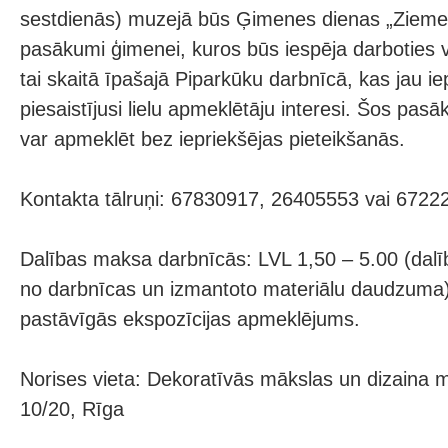
sestdienās) muzejā būs Ģimenes dienas „Ziemeļ
pasākumi ģimenei, kuros būs iespēja darboties 
tai skaitā īpašajā Piparkūku darbnīcā, kas jau i
piesaistījusi lielu apmeklētāju interesi. Šos pasā
var apmeklēt bez iepriekšējas pieteikšanās.
Kontakta tālruņi: 67830917, 26405553 vai 6722
Dalības maksa darbnīcās: LVL 1,50 – 5.00 (dal
no darbnīcas un izmantoto materiālu daudzuma).
pastāvīgās ekspozīcijas apmeklējums.
Norises vieta: Dekoratīvās mākslas un dizaina m
10/20, Rīga