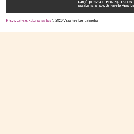
Kariņš
pirmizrāde
Eirovīzija
Daniels 
,
,
,
pasākums
izrāde
Sinfonietta Rīga
Li
,
,
,
Rīts.lv, Latvijas kultūras portāls
© 2026 Visas tiesības paturētas