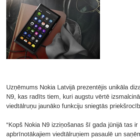
Uzņēmums Nokia Latvijā prezentējis unikāla diza
N9, kas radīts tiem, kuri augstu vērtē izsmalcinā
viedtālruņu jaunāko funkciju sniegtās priekšrocī
“Kopš Nokia N9 izziņošanas šī gada jūnijā tas ir 
apbrīnotākajiem viedtālruņiem pasaulē un saņēmi