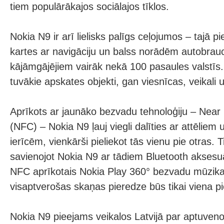
tiem populārākajos sociālajos tīklos.
Nokia N9 ir arī lielisks palīgs ceļojumos – tajā
kartes ar navigāciju un balss norādēm autobrau
kājāmgājējiem vairāk nekā 100 pasaules valstīs
tuvākie apskates objekti, gan viesnīcas, veikali
Aprīkots ar jaunāko bezvadu tehnoloģiju – Near
(NFC) – Nokia N9 ļauj viegli dalīties ar attēliem 
ierīcēm, vienkārši pieliekot tās vienu pie otras. T
savienojot Nokia N9 ar tādiem Bluetooth aksesu
NFC aprīkotais Nokia Play 360° bezvadu mūzikas 
visaptverošas skaņas pieredze būs tikai viena p
Nokia N9 pieejams veikalos Latvijā par aptuven