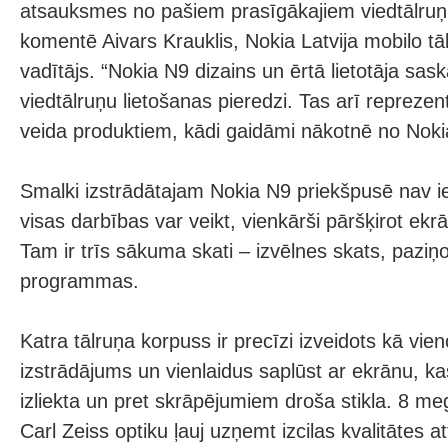
atsauksmes no pašiem prasīgākajiem viedtālruņu 
komentē Aivars Krauklis, Nokia Latvija mobilo tā
vadītājs. “Nokia N9 dizains un ērtā lietotāja sas
viedtālruņu lietošanas pieredzi. Tas arī repreze
veida produktiem, kādi gaidāmi nākotnē no Noki
Smalki izstrādātajam Nokia N9 priekšpusē nav ie
visas darbības var veikt, vienkārši pāršķirot ekr
Tam ir trīs sākuma skati – izvēlnes skats, paziņ
programmas.
Katra tālruņa korpuss ir precīzi izveidots kā vie
izstrādājums un vienlaidus saplūst ar ekrānu, k
izliekta un pret skrāpējumiem droša stikla. 8 m
Carl Zeiss optiku ļauj uzņemt izcilas kvalitātes at