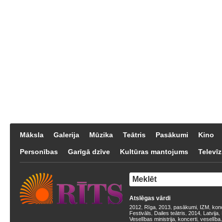
Māksla
Galerija
Mūzika
Teātris
Pasākumi
Kino
Personības
Garīgā dzīve
Kultūras mantojums
Televīz
Atslēgas vārdi
2012
Rīga
2013
pasākumi
IZM
kon
,
,
,
,
,
Festivāls
Dailes teātris
2014
Latvija
,
,
,
,
Veselības ministrija
koncerti
veselība
,
,