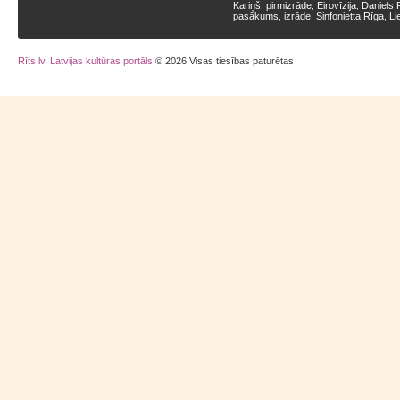
Kariņš
pirmizrāde
Eirovīzija
Daniels 
,
,
,
pasākums
izrāde
Sinfonietta Rīga
Li
,
,
,
Rīts.lv, Latvijas kultūras portāls
© 2026 Visas tiesības paturētas