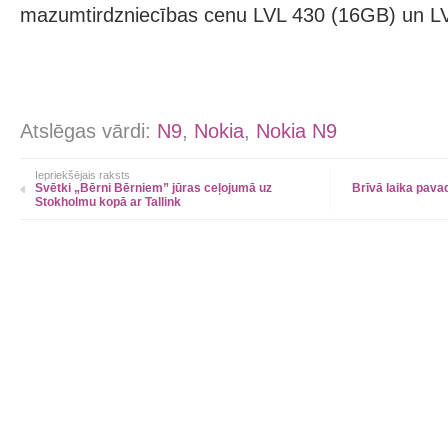
mazumtirdzniecības cenu LVL 430 (16GB) un L
Atslēgas vārdi:
N9
,
Nokia
,
Nokia N9
Iepriekšējais raksts
Svētki „Bērni Bērniem” jūras ceļojumā uz
Brīvā laika pav
Stokholmu kopā ar Tallink