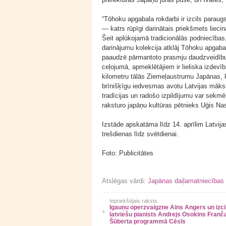
“Tōhoku apgabala rokdarbi ir izcils parau
— katrs rūpīgi darinātais priekšmets lieci
Šeit aplūkojamā tradicionālās podniecības
darinājumu kolekcija atklāj Tōhoku apgaba
paaudzē pārmantoto prasmju daudzveidību.
ceļojumā, apmeklētājiem ir lieliska izdev
kilometru tālās Ziemeļaustrumu Japānas, k
brīnišķīgu iedvesmas avotu Latvijas māks
tradīcijas un radošo izpildījumu var sekmē
raksturo japāņu kultūras pētnieks Uģis Na
Izstāde apskatāma līdz 14. aprīlim Latvij
trešdienas līdz svētdienai.
Foto: Publicitātes
Atslēgas vārdi:
Japānas daiļamatniecības 
Iepriekšējais raksts
Igauņu operzvaigzne Ains Angers un izci
latviešu pianists Andrejs Osokins Franč
Šūberta programmā Cēsīs