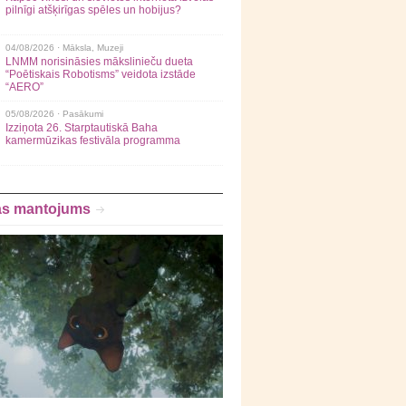
pilnīgi atšķirīgas spēles un hobijus?
04/08/2026 ·
Māksla
,
Muzeji
LNMM norisināsies mākslinieču dueta
“Poētiskais Robotisms” veidota izstāde
“AERO”
05/08/2026 ·
Pasākumi
Izziņota 26. Starptautiskā Baha
kamermūzikas festivāla programma
as mantojums