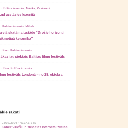
 ·
Kultūra ārzemēs
,
Mūzika
,
Pasākumi
nd uzstāsies Igaunijā
 ·
Kultūra ārzemēs
,
Māksla
rejā skatāma izstāde “Drošie horizonti:
laikmetīgā keramika”
 ·
Kino
,
Kultūra ārzemēs
ākas jau piektais Baltijas filmu festivāls
 ·
Kino
,
Kultūra ārzemēs
filmu festivāls Londonā – no 28. oktobra
ākie raksti
04/08/2026 ·
NEEKSISTE
Kāpēc vīrieši un sievietes internetā izvēlas