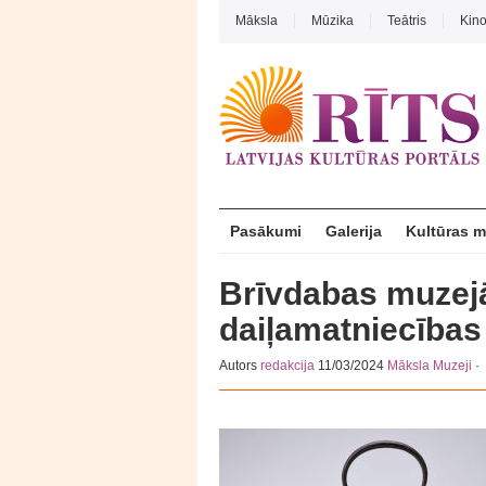
Māksla
Mūzika
Teātris
Kin
Pasākumi
Galerija
Kultūras 
Brīvdabas muzej
daiļamatniecības
Autors
redakcija
11/03/2024
Māksla
Muzeji
·