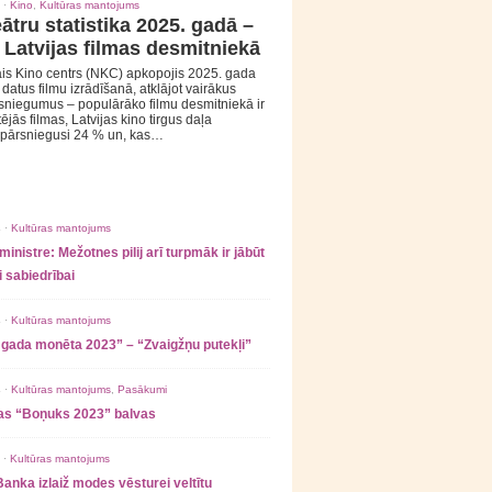
 ·
Kino
,
Kultūras mantojums
ātru statistika 2025. gadā –
 Latvijas filmas desmitniekā
is Kino centrs (NKC) apkopojis 2025. gada
s datus filmu izrādīšanā, atklājot vairākus
sniegumus – populārāko filmu desmitniekā ir
tējās filmas, Latvijas kino tirgus daļa
 pārsniegusi 24 % un, kas…
 ·
Kultūras mantojums
ministre: Mežotnes pilij arī turpmāk ir jābūt
 sabiedrībai
 ·
Kultūras mantojums
 gada monēta 2023” – “Zvaigžņu putekļi”
 ·
Kultūras mantojums
,
Pasākumi
as “Boņuks 2023” balvas
 ·
Kultūras mantojums
Banka izlaiž modes vēsturei veltītu