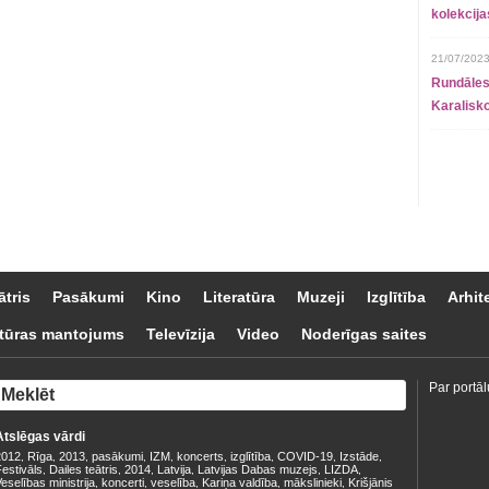
kolekcij
21/07/2023
Rundāles
Karalisko
ātris
Pasākumi
Kino
Literatūra
Muzeji
Izglītība
Arhit
tūras mantojums
Televīzija
Video
Noderīgas saites
Par portāl
Atslēgas vārdi
2012
Rīga
2013
pasākumi
IZM
koncerts
izglītība
COVID-19
Izstāde
,
,
,
,
,
,
,
,
,
estivāls
Dailes teātris
2014
Latvija
Latvijas Dabas muzejs
LIZDA
,
,
,
,
,
,
eselības ministrija
koncerti
veselība
Kariņa valdība
mākslinieki
Krišjānis
,
,
,
,
,