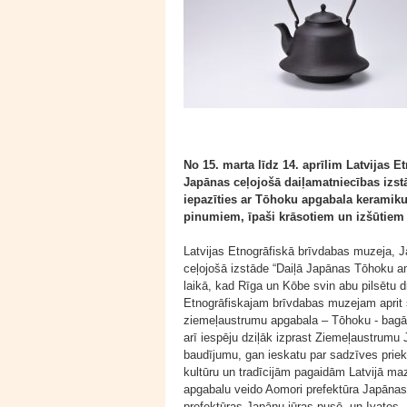
No 15. marta līdz 14. aprīlim Latvijas 
Japānas ceļojošā daiļamatniecības izs
iepazīties ar Tōhoku apgabala keramik
pinumiem, īpaši krāsotiem un izšūtie
Latvijas Etnogrāfiskā brīvdabas muzeja, J
ceļojošā izstāde “Daiļā Japānas Tōhoku am
laikā, kad Rīga un Kōbe svin abu pilsētu 
Etnogrāfiskajam brīvdabas muzejam aprit 
ziemeļaustrumu apgabala – Tōhoku - bagāt
arī iespēju dziļāk izprast Ziemeļaustrumu
baudījumu, gan ieskatu par sadzīves priek
kultūru un tradīcijām pagaidām Latvijā ma
apgabalu veido Aomori prefektūra Japāna
prefektūras Japāņu jūras pusē, un Ivates