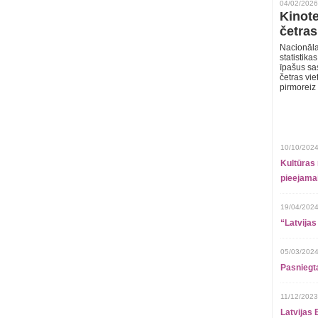
04/02/2026
Kinote
četras
Nacionāla
statistika
īpašus sa
četras vie
pirmoreiz
10/10/2024
Kultūras 
pieejamai
19/04/2024
“Latvijas
05/03/2024
Pasniegt
11/12/2023
Latvijas 