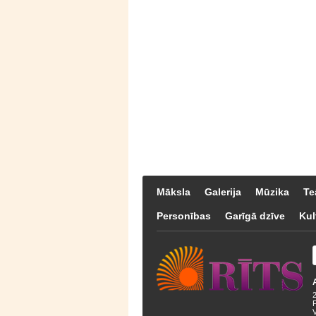
Māksla
Galerija
Mūzika
Te
Personības
Garīgā dzīve
Kul
F
V