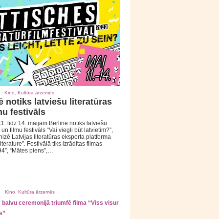
 ·
Kino
,
Kultūra ārzemēs
ē notiks latviešu literatūras
mu festivāls
1. līdz 14. maijam Berlīnē notiks latviešu
 un filmu festivāls “Vai viegli būt latvietim?”,
izē Latvijas literatūras eksporta platforma
iterature”. Festivālā tiks izrādītas filmas
94”, “Mātes piens”,…
 ·
Kino
,
Kultūra ārzemēs
balvu ceremonijā triumfē filma “Viss visur
s”