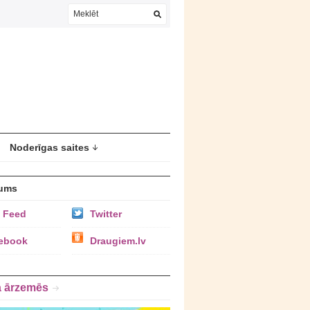
Noderīgas saites
ums
 Feed
Twitter
ebook
Draugiem.lv
a ārzemēs