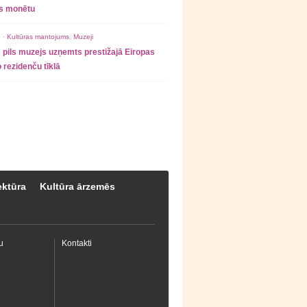
as monētu
 ·
Kultūras mantojums
,
Muzeji
 pils muzejs uzņemts prestižajā Eiropas
 rezidenču tīklā
ektūra
Kultūra ārzemēs
u
Kontakti