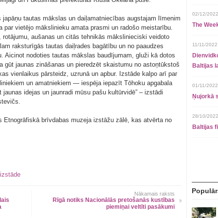
02/12/2022
gs japāņu tautas mākslas un daiļamatniecības augstajam līmenim
The Week
na par vietējo mākslinieku amata prasmi un radošo meistarību.
, rotājumu, aušanas un citās tehnikās mākslinieciski veidoto
11/11/2022
lam raksturīgās tautas daiļrades bagātību un no paaudzes
 Aicinot nodoties tautas mākslas baudījumam, gluži kā dotos
Dienvidko
ība gūt jaunas zināšanas un pieredzēt skaistumu no astoņtūkstoš
Baltijas 
as vienlaikus pārsteidz, uzrunā un apbur. Izstāde kalpo arī par
liniekiem un amatniekiem — iespēja iepazīt Tōhoku apgabala
01/11/2022
t jaunas idejas un jaunradi mūsu pašu kultūrvidē” – izstādi
Ņujorkā s
stevičs.
28/10/2022
as Etnogrāfiskā brīvdabas muzeja izstāžu zālē, kas atvērta no
Baltijas 
izstāde
Populār
Nākamais raksts
lais
Rīgā notiks Nacionālās pretošanās kustības
a
piemiņai veltīti pasākumi