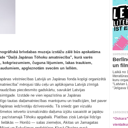
Etnogrāfiskā brīvdabas muzeja izstāžu zālē būs apskatāma
10/05/2023
tāde “Daiļā Japānas Tōhoku amatniecība”, kurā varēs
Berlīn
u, kokgriezumiem, čuguna lējumiem, lakas traukiem,
un fil
m audumiem, apgleznotām svecēm un lellēm.
Laikā no 1
literatūras
apānas vēstniecības Latvijā un Japānas fonda kopīgi organizētā
kuru organ
“Latvian L
atniecība” mērojusi tālu ceļu un aplūkojama Latvijā zīmīgā
“Jelgava 
draudzības piecdesmito gadskārtu, savukārt Latvijas
simtgade. Izstāde ne vien iepazīstina ar Japānas
īgo tautas daiļamatniecības mantojumu un tradīcijām, bet paver
 Japānas iedzīvotāju dzīvesveidu. Tā sniedz gan vizuālu
šmetos ietverto izsmalcināto daiļuma izjūtu sasaistē ar japāņu
13/03/2023
z pazīstamajā Tōhoku apgabalā. Platības ziņā Latvijai līdzīgo
“Oskara” 
s lielākās — Honšū — salas ziemeļos, Akitas un Jamagatas
vienlaiku
, Mijagi un Fukušimas prefektūras Klusā Okeāna pusē.