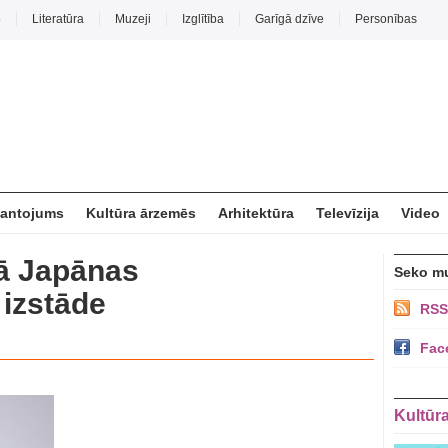
o
Literatūra
Muzeji
Izglītība
Garīgā dzīve
Personības
mantojums
Kultūra ārzemēs
Arhitektūra
Televīzija
Video
ā Japānas
Seko m
 izstāde
RSS
Fac
Kultūr