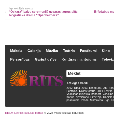
Iepriekšējais raksts
“Oskara” balvu ceremonijā uzvaras laurus plūc
Brīvdabas mu
biogrāfiskā drāma “Openheimers”
Māksla
Galerija
Mūzika
Teātris
Pasākumi
Kino
Personības
Garīgā dzīve
Kultūras mantojums
Televīz
Atslēgas vārdi
2012
Rīga
2013
pasākumi
IZM
kon
,
,
,
,
,
Festivāls
Dailes teātris
2014
Latvija
,
,
,
,
Veselības ministrija
koncerti
veselība
,
,
Kariņš
pirmizrāde
Eirovīzija
Daniels 
,
,
,
pasākums
izrāde
Sinfonietta Rīga
Li
,
,
,
Rīts.lv, Latvijas kultūras portāls
© 2026 Visas tiesības paturētas