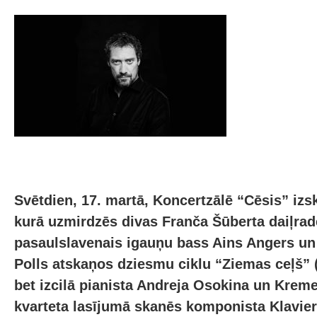
Svētdien, 17. martā, Koncertzālē “Cēsis” i
kurā uzmirdzēs divas Franča Šūberta daiļrad
pasaulslavenais igauņu bass Ains Angers un
Polls atskaņos dziesmu ciklu “Ziemas ceļš” (
bet izcilā pianista Andreja Osokina un Kreme
kvarteta lasījumā skanēs komponista Klavier