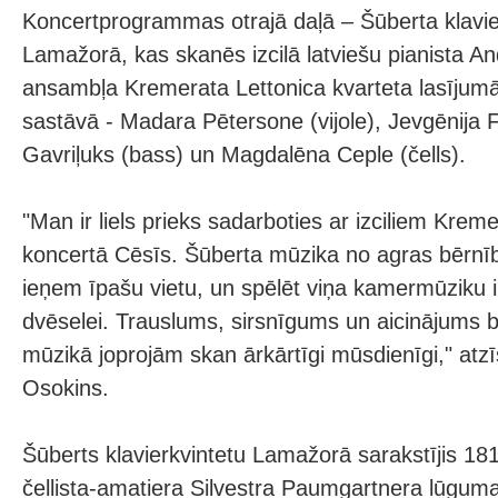
Koncertprogrammas otrajā daļā – Šūberta klavie
Lamažorā, kas skanēs izcilā latviešu pianista A
ansambļa Kremerata Lettonica kvarteta lasījumā
sastāvā - Madara Pētersone (vijole), Jevgēnija Fr
Gavriļuks (bass) un Magdalēna Ceple (čells).
"Man ir liels prieks sadarboties ar izciliem Kre
koncertā Cēsīs. Šūberta mūzika no agras bērn
ieņem īpašu vietu, un spēlēt viņa kamermūziku ir
dvēselei. Trauslums, sirsnīgums un aicinājums bū
mūzikā joprojām skan ārkārtīgi mūsdienīgi," atzī
Osokins.
Šūberts klavierkvintetu Lamažorā sarakstījis 18
čellista-amatiera Silvestra Paumgartnera lūguma,