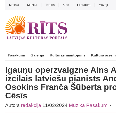
Māksla
Mūzika
Teātris
Kino
Literatūra
Muzeji
Pasākumi
Galerija
Kultūras mantojums
Kultūra ārzem
Igauņu operzvaigzne Ains 
izcilais latviešu pianists An
Osokins Franča Šūberta p
Cēsīs
Autors
redakcija
11/03/2024
Mūzika
Pasākumi
·