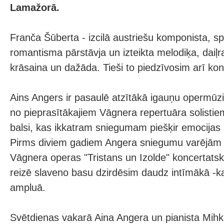
Lamažorā.
Franča Šūberta - izcilā austriešu komponista, sp
romantisma pārstāvja un izteikta melodiķa, daiļra
krāsaina un dažāda. Tieši to piedzīvosim arī ko
Ains Angers ir pasaulē atzītākā igauņu opermūzi
no pieprasītākajiem Vāgnera repertuāra solistie
balsi, kas ikkatram sniegumam piešķir emocijas
Pirms diviem gadiem Angera sniegumu varējām 
Vāgnera operas "Tristans un Izolde" koncertats
reizē slaveno basu dzirdēsim daudz intīmākā -
ampluā.
Svētdienas vakarā Aina Angera un pianista Mihk