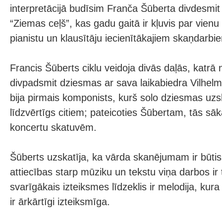
interpretācijā budīsim Franča Šūberta divdesmit
“Ziemas ceļš”, kas gadu gaitā ir kļuvis par vienu
pianistu un klausītāju iecienītākajiem skaņdarbi
Francis Šūberts ciklu veidoja divās daļās, katrā 
divpadsmit dziesmas ar sava laikabiedra Vilhelma
bija pirmais komponists, kurš solo dziesmas uzs
līdzvērtīgs citiem; pateicoties Šūbertam, tās sā
koncertu skatuvēm.
Šūberts uzskatīja, ka vārda skanējumam ir būti
attiecības starp mūziku un tekstu viņa darbos ir
svarīgākais izteiksmes līdzeklis ir melodija, kura
ir ārkārtīgi izteiksmīga.