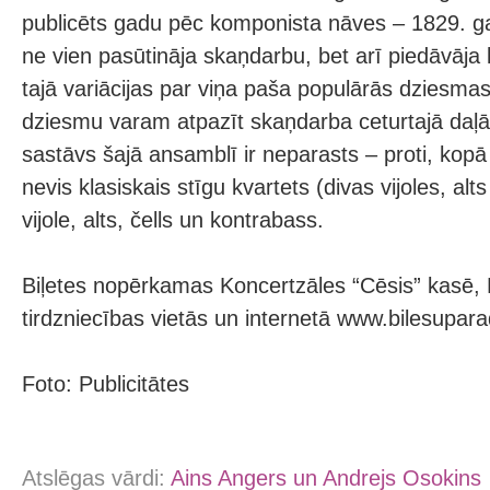
publicēts gadu pēc komponista nāves – 1829. 
ne vien pasūtināja skaņdarbu, bet arī piedāvāja
tajā variācijas par viņa paša populārās dziesma
dziesmu varam atpazīt skaņdarba ceturtajā daļā. 
sastāvs šajā ansamblī ir neparasts – proti, kopā
nevis klasiskais stīgu kvartets (divas vijoles, alts
vijole, alts, čells un kontrabass.
Biļetes nopērkamas Koncertzāles “Cēsis” kasē, 
tirdzniecības vietās un internetā www.bilesuparad
Foto: Publicitātes
Atslēgas vārdi:
Ains Angers un Andrejs Osokins