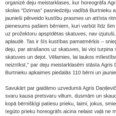
organizē deju meistarklases, kur horeogrāfa Agr
skolas “Dzirnas” pasniedzēju vadībā Burtnieku 
jaunieši pilnveido kustību prasmes un attīsta ritma 
pienesums pašiem bērniem, kuri varbūt līdz šim n
uz prožektoru apspīdētas skatuves, nav izjutuši,
aplaudē. Tas ir šīs kustības pamatmērķis – snie
deju, par atrašanos uz skatuves, lai viņi turpina 
skatuves un dejot. Vēlamies, lai laukos mīlestīb
neiznīkst,” par deju meistarklasēm stāsta Agris 
Burtnieku apkaimes piedalās 110 bērni un jaunie
Savukārt par gaidāmo uzvedumā Agris Daņiļevičs
svaru kausa pretsvaru viltum, dusmām un skaudī
kopā bērnišķīgi patiesu prieku, laimi, jokus, smi
Iegūto prieku horeogrāfs aicina nelaist vaļā ne m