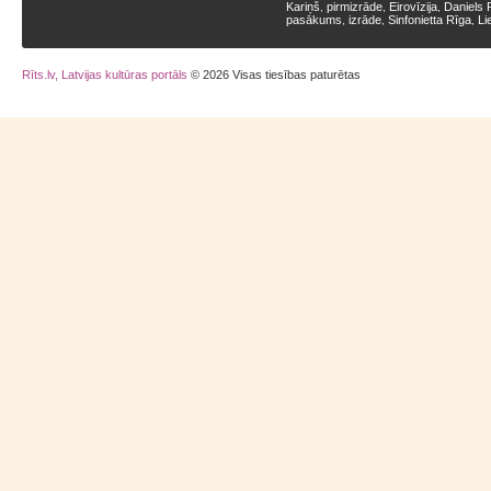
Kariņš
pirmizrāde
Eirovīzija
Daniels 
,
,
,
pasākums
izrāde
Sinfonietta Rīga
Li
,
,
,
Rīts.lv, Latvijas kultūras portāls
© 2026 Visas tiesības paturētas