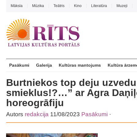
Māksla
Mūzika
Teātris
Kino
Literatūra
Muzeji
Pasākumi
Galerija
Kultūras mantojums
Kultūra ārzem
Burtniekos top deju uzved
smieklus!?…” ar Agra Daņiļ
horeogrāfiju
Autors
redakcija
11/08/2023
Pasākumi
·