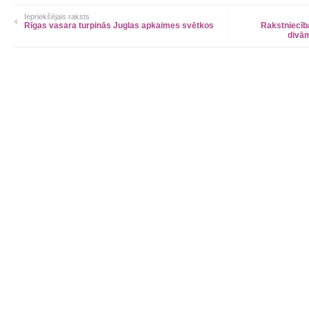
Iepriekšējais raksts
Rīgas vasara turpinās Juglas apkaimes svētkos
Rakstniecīb
divām