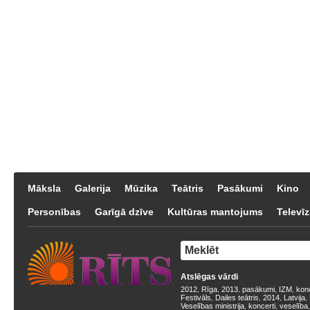
Māksla
Galerija
Mūzika
Teātris
Pasākumi
Kino
Personības
Garīgā dzīve
Kultūras mantojums
Televīz
Atslēgas vārdi
2012
Rīga
2013
pasākumi
IZM
kon
,
,
,
,
,
Festivāls
Dailes teātris
2014
Latvija
,
,
,
,
Veselības ministrija
koncerti
veselība
,
,