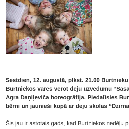
Sestdien, 12. augustā, plkst. 21.00 Burtniek
Burtniekos varēs vērot deju uzvedumu “Sas
Agra Daņiļeviča horeogrāfija. Piedalīsies B
bērni un jaunieši kopā ar deju skolas “Dzirn
Šis jau ir astotais gads, kad Burtniekos nedēļu