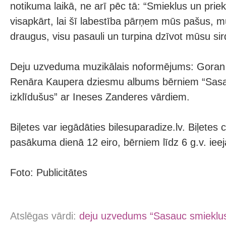
notikuma laikā, ne arī pēc tā: “Smieklus un prie
visapkārt, lai šī labestība pārņem mūs pašus, 
draugus, visu pasauli un turpina dzīvot mūsu sir
Deju uzveduma muzikālais noformējums: Goran 
Renāra Kaupera dziesmu albums bērniem “Sasa
izklīdušus” ar Ineses Zanderes vārdiem.
Biļetes var iegādāties bilesuparadize.lv. Biļetes 
pasākuma dienā 12 eiro, bērniem līdz 6 g.v. iee
Foto: Publicitātes
Atslēgas vārdi:
deju uzvedums “Sasauc smieklus