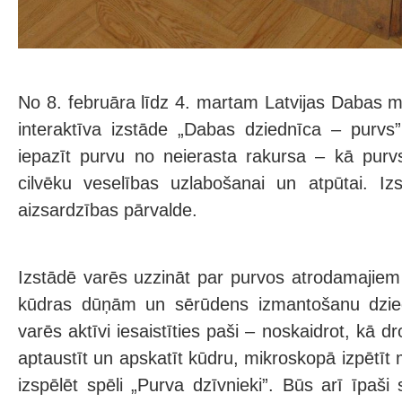
No 8. februāra līdz 4. martam Latvijas Dabas
interaktīva izstāde „Dabas dziednīca – purvs
iepazīt purvu no neierasta rakursa – kā purv
cilvēku veselības uzlabošanai un atpūtai. Iz
aizsardzības pārvalde.
Izstādē varēs uzzināt par purvos atrodamajiem
kūdras dūņām un sērūdens izmantošanu dzied
varēs aktīvi iesaistīties paši – noskaidrot, kā dr
aptaustīt un apskatīt kūdru, mikroskopā izpētīt
izspēlēt spēli „Purva dzīvnieki”. Būs arī īpaš