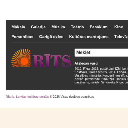
Māksla
Galerija
Mūzika
Teātris
Pasākumi
Kino
Personības
Garīgā dzīve
Kultūras mantojums
Televīz
Atslēgas vārdi
2012
Rīga
2013
pasākumi
IZM
kon
,
,
,
,
,
Festivāls
Dailes teātris
2014
Latvija
,
,
,
,
Veselības ministrija
koncerti
veselība
,
,
Kariņš
pirmizrāde
Eirovīzija
Daniels 
,
,
,
pasākums
izrāde
Sinfonietta Rīga
Li
,
,
,
Rīts.lv, Latvijas kultūras portāls
© 2026 Visas tiesības paturētas