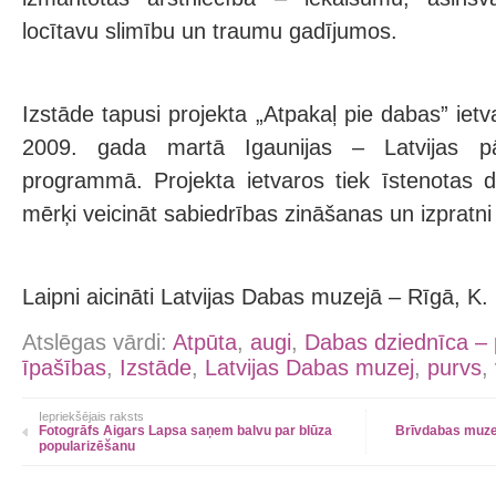
locītavu slimību un traumu gadījumos.
Izstāde tapusi projekta „Atpakaļ pie dabas” ietv
2009. gada martā Igaunijas – Latvijas pā
programmā. Projekta ietvaros tiek īstenotas d
mērķi veicināt sabiedrības zināšanas un izpratni
Laipni aicināti Latvijas Dabas muzejā – Rīgā, K. 
Atslēgas vārdi:
Atpūta
,
augi
,
Dabas dziednīca – 
īpašības
,
Izstāde
,
Latvijas Dabas muzej
,
purvs
,
Iepriekšējais raksts
Fotogrāfs Aigars Lapsa saņem balvu par blūza
Brīvdabas muzej
popularizēšanu