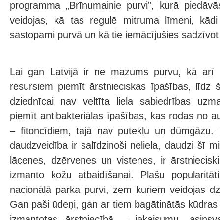
programma „Brīnumainie purvi”, kurā piedāvās
veidojas, kā tas regulē mitruma līmeni, kādi
sastopami purvā un kā tie iemācījušies sadzīvot 
Lai gan Latvijā ir ne mazums purvu, kā arī
resursiem piemīt ārstnieciskas īpašības, līd
dziednīcai nav veltīta liela sabiedrības uz
piemīt antibakteriālas īpašības, kas rodas no a
– fitoncīdiem, tajā nav putekļu un dūmgāzu.
daudzveidība ir salīdzinoši neliela, daudzi šī m
lācenes, dzērvenes un vistenes, ir ārstniecisk
izmanto kožu atbaidīšanai. Plašu popularitāt
nacionālā parka purvi, zem kuriem veidojas dzi
Gan paši ūdeņi, gan ar tiem bagātinātās kūdras d
izmantotas ārstniecībā – iekaisumu, asins