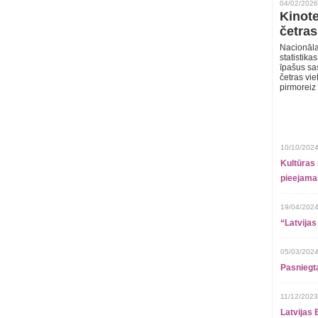
04/02/2026
Kinote
četras
Nacionāla
statistika
īpašus sa
četras vie
pirmoreiz
10/10/2024
Kultūras 
pieejamai
19/04/2024
“Latvijas
05/03/2024
Pasniegt
11/12/2023
Latvijas 