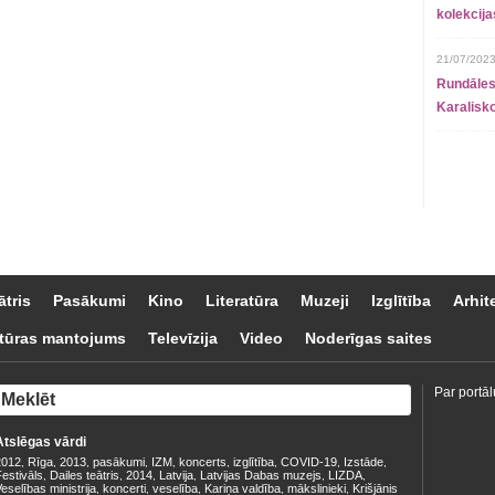
kolekcij
21/07/2023
Rundāles
Karalisko
ātris
Pasākumi
Kino
Literatūra
Muzeji
Izglītība
Arhit
tūras mantojums
Televīzija
Video
Noderīgas saites
Par portāl
Atslēgas vārdi
2012
Rīga
2013
pasākumi
IZM
koncerts
izglītība
COVID-19
Izstāde
,
,
,
,
,
,
,
,
,
estivāls
Dailes teātris
2014
Latvija
Latvijas Dabas muzejs
LIZDA
,
,
,
,
,
,
eselības ministrija
koncerti
veselība
Kariņa valdība
mākslinieki
Krišjānis
,
,
,
,
,