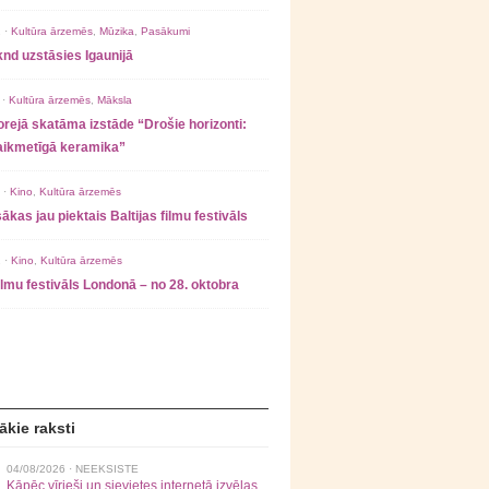
 ·
Kultūra ārzemēs
,
Mūzika
,
Pasākumi
nd uzstāsies Igaunijā
 ·
Kultūra ārzemēs
,
Māksla
rejā skatāma izstāde “Drošie horizonti:
laikmetīgā keramika”
 ·
Kino
,
Kultūra ārzemēs
ākas jau piektais Baltijas filmu festivāls
 ·
Kino
,
Kultūra ārzemēs
filmu festivāls Londonā – no 28. oktobra
ākie raksti
04/08/2026 ·
NEEKSISTE
Kāpēc vīrieši un sievietes internetā izvēlas