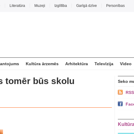
o
Literatūra
Muzeji
Izglītība
Garīgā dzīve
Personības
mantojums
Kultūra ārzemēs
Arhitektūra
Televīzija
Video
es tomēr būs skolu
Seko m
RSS
Fac
Kultūr