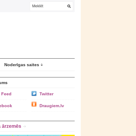
Noderīgas saites
ums
 Feed
Twitter
ebook
Draugiem.lv
a ārzemēs