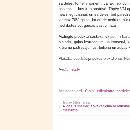
sardeles, tomēr ir saņemti vairāki iebildumi
galvenais - kas ir to sastāvā. Tāpēc VM ap
neaizliegt cīsiņus un sardeles, bet pared
vismaz 70% gaļas, kā arī tie nedrīkst būt 
nedrīkstēs būt garšas pastiprinātāji.
Aizliegto produktu sastāvā iekļauti frī kartu
pirkstiņi, gaļas izstrādājumi un konservi,
krējuma izstrādājumus, buljona un zupas k
Plašāka publikācija sekos piektdienas Nea
Avots:
nra.lv
Atslēgas vārdi:
Cīsiņi
,
ēdienkarte
,
sardele
Iepriekšējais raksts
Rīgas ''Dinamo'' šovakar cīņa ar Minska
''Dinamo''