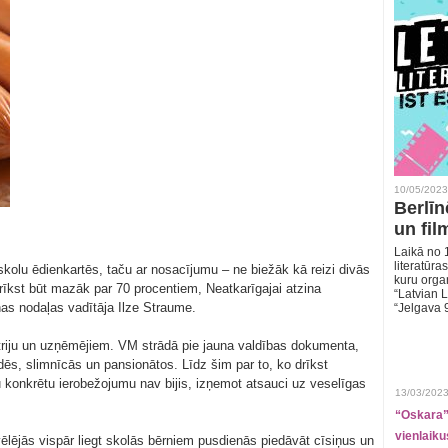
10/05/2023
Berlīn
un fil
Laikā no 1
literatūras
skolu ēdienkartēs, taču ar nosacījumu – ne biežāk kā reizi divās
kuru organ
drīkst būt mazāk par 70 procentiem, Neatkarīgajai atzina
“Latvian L
nas nodaļas vadītāja Ilze Straume.
“Jelgava 
triju un uzņēmējiem. VM strādā pie jauna valdības dokumenta,
dēs, slimnīcās un pansionātos. Līdz šim par to, ko drīkst
konkrētu ierobežojumu nav bijis, izņemot atsauci uz veselīgas
13/03/2023
“Oskara” 
vienlaiku
ēlējās vispār liegt skolās bērniem pusdienās piedāvāt cīsiņus un