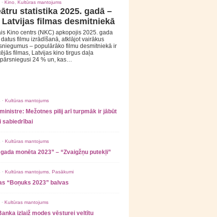
 ·
Kino
,
Kultūras mantojums
ātru statistika 2025. gadā –
 Latvijas filmas desmitniekā
is Kino centrs (NKC) apkopojis 2025. gada
s datus filmu izrādīšanā, atklājot vairākus
sniegumus – populārāko filmu desmitniekā ir
tējās filmas, Latvijas kino tirgus daļa
 pārsniegusi 24 % un, kas…
 ·
Kultūras mantojums
ministre: Mežotnes pilij arī turpmāk ir jābūt
 sabiedrībai
 ·
Kultūras mantojums
 gada monēta 2023” – “Zvaigžņu putekļi”
 ·
Kultūras mantojums
,
Pasākumi
as “Boņuks 2023” balvas
 ·
Kultūras mantojums
Banka izlaiž modes vēsturei veltītu