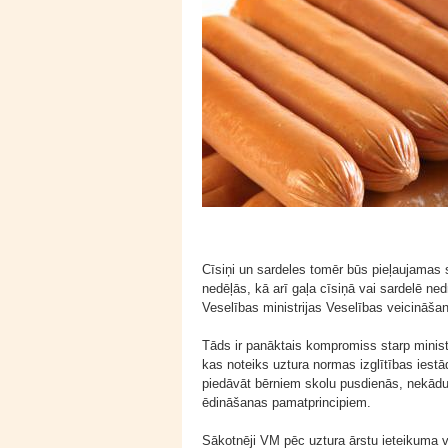
Cīsiņi un sardeles tomēr būs pieļaujamas 
nedēļās, kā arī gaļa cīsiņā vai sardelē ne
Veselības ministrijas Veselības veicināša
Tāds ir panāktais kompromiss starp minis
kas noteiks uztura normas izglītības iestā
piedāvāt bērniem skolu pusdienās, nekādu 
ēdināšanas pamatprincipiem.
Sākotnēji VM pēc uztura ārstu ieteikuma v