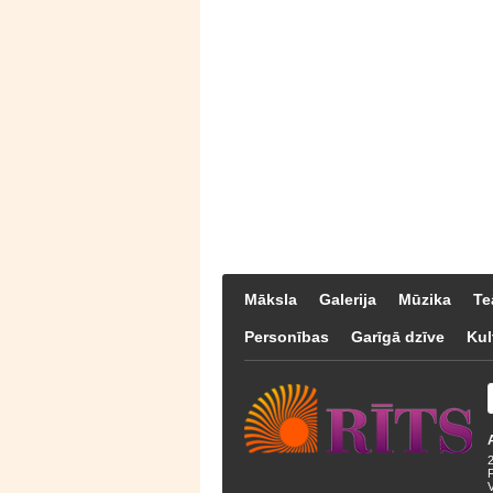
Māksla
Galerija
Mūzika
Te
Personības
Garīgā dzīve
Kul
F
V