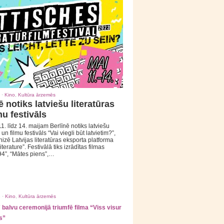
 ·
Kino
,
Kultūra ārzemēs
ē notiks latviešu literatūras
mu festivāls
1. līdz 14. maijam Berlīnē notiks latviešu
 un filmu festivāls “Vai viegli būt latvietim?”,
izē Latvijas literatūras eksporta platforma
iterature”. Festivālā tiks izrādītas filmas
94”, “Mātes piens”,…
 ·
Kino
,
Kultūra ārzemēs
balvu ceremonijā triumfē filma “Viss visur
s”