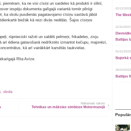
, piemēram, ka ne visi cīsiņi un sardeles kā produkti ir slikti,
sver iespēju dokumenta galīgajā variantā tomēr pilnīgi
02/12/2022
zēt, ka skolu pusdienās pagatavojamo cīsiņu sastāvā jābūt
The Week
ēdienkartē biežāk kā reizi divās nedēļās. Šajos cīsiņos
11/11/2022
Dienvidko
peļi, rūpnieciski ražoti un saldēti pelmeņi, frikadeles, zivju
Baltijas 
 kā arī ēdiena gatavošanā nedrīkstēs izmantot kečupu, majonēzi,
oncentrātus, kā arī vairākkārt karsētās taukvielas.
01/11/2022
Ņujorkā s
tkarīgajā Rīta Avīze.
28/10/2022
Baltijas 
s
,
skola
Nākamais raksts
s
Tehnikas un mākslas simbioze Motormuzejā
Populār