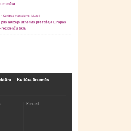
as monētu
 ·
Kultūras mantojums
,
Muzeji
 pils muzejs uzņemts prestižajā Eiropas
 rezidenču tīklā
ektūra
Kultūra ārzemēs
u
Kontakti