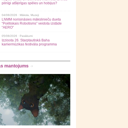
pilnīgi atšķirīgas spēles un hobijus?
04/08/2026 ·
Māksla
,
Muzeji
LNMM norisināsies mākslinieču dueta
“Poētiskais Robotisms” veidota izstāde
“AERO”
05/08/2026 ·
Pasākumi
Izziņota 26. Starptautiskā Baha
kamermūzikas festivāla programma
as mantojums