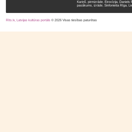
Kariņš
pirmizrāde
Eirovīzija
Daniels 
,
,
,
pasākums
izrāde
Sinfonietta Rīga
Li
,
,
,
Rīts.lv, Latvijas kultūras portāls
© 2026 Visas tiesības paturētas