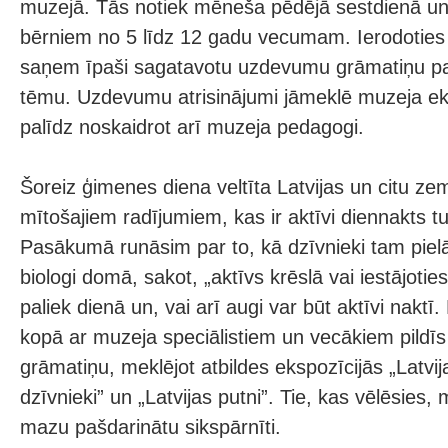
muzejā. Tās notiek mēneša pēdējā sestdienā un 
bērniem no 5 līdz 12 gadu vecumam. Ierodoties 
saņem īpaši sagatavotu uzdevumu grāmatiņu pa
tēmu. Uzdevumu atrisinājumi jāmeklē muzeja ek
palīdz noskaidrot arī muzeja pedagogi.
Šoreiz ģimenes diena veltīta Latvijas un citu ze
mītošajiem radījumiem, kas ir aktīvi diennakts t
Pasākumā runāsim par to, kā dzīvnieki tam piel
biologi domā, sakot, „aktīvs krēslā vai iestājoties
paliek dienā un, vai arī augi var būt aktīvi naktī
kopā ar muzeja speciālistiem un vecākiem pild
grāmatiņu, meklējot atbildes ekspozīcijās „Latvija
dzīvnieki” un „Latvijas putni”. Tie, kas vēlēsies,
mazu pašdarinātu sikspārnīti.