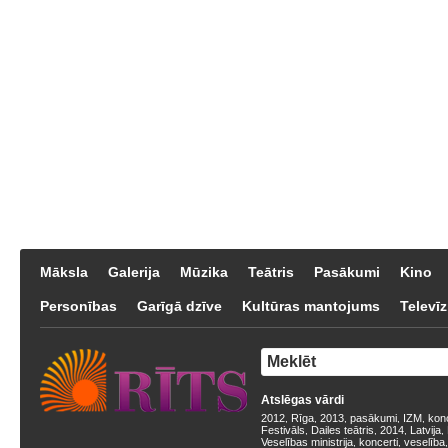
Māksla
Galerija
Mūzika
Teātris
Pasākumi
Kino
Personības
Garīgā dzīve
Kultūras mantojums
Televīz
Atslēgas vārdi
2012
Rīga
2013
pasākumi
IZM
kon
,
,
,
,
,
Festivāls
Dailes teātris
2014
Latvija
,
,
,
,
Veselības ministrija
koncerti
veselība
,
,