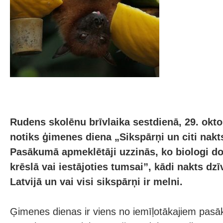
Rudens skolēnu brīvlaika sestdienā, 29. okt
notiks ģimenes diena „Sikspārņi un citi nakt
Pasākumā apmeklētāji uzzinās, ko biologi do
krēslā vai iestājoties tumsai”, kādi nakts dz
Latvijā un vai visi sikspārņi ir melni.
Ģimenes dienas ir viens no iemīļotākajiem pa