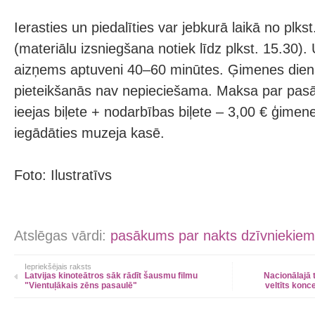
Ierasties un piedalīties var jebkurā laikā no plkst
(materiālu izsniegšana notiek līdz plkst. 15.30)
aizņems aptuveni 40–60 minūtes. Ģimenes dienā
pieteikšanās nav nepieciešama. Maksa par pa
ieejas biļete + nodarbības biļete – 3,00 € ģimene
iegādāties muzeja kasē.
Foto: Ilustratīvs
Atslēgas vārdi:
pasākums par nakts dzīvniekiem
Iepriekšējais raksts
Latvijas kinoteātros sāk rādīt šausmu filmu
Nacionālajā 
"Vientuļākais zēns pasaulē"
veltīts konc