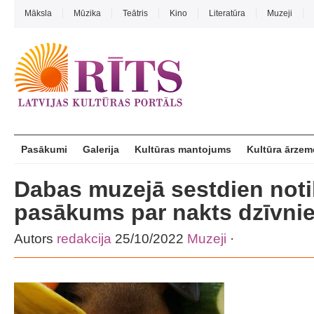
Māksla
Mūzika
Teātris
Kino
Literatūra
Muzeji
Pasākumi
Galerija
Kultūras mantojums
Kultūra ārzem
Dabas muzejā sestdien not
pasākums par nakts dzīvni
Autors
redakcija
25/10/2022
Muzeji
·