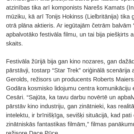
atzinības tika arī komponists Narešs Kamats (In
mūziku, kā arī Tonijs Hokinss (Lielbritānija) tika
otrā plāna aktieris. Ar iegūtajām četrām balvām
apbalvotāko festivāla filmu, un tai bija piešķirts a
skaits.
Festivāla žūrijā bija gan kino nozares, gan daž
pārstāvji, tostarp “Star Trek” oriģinālā scenārija
Gerolds, režisors un producents Roberts Maier
Godāra kosmisko lidojumu centra komunikāciju 
Cesāri. “Sajūta, ka tavu darbu novērtē un apbalv
pārstāv kino industriju, gan zinātnieki, kas reali
intelektu, ir brīnišķīga, sevišķi situācijā, kad pat
zinātniskās fantastikas filmām,” filmas panākum
režisore Dace Pūce.