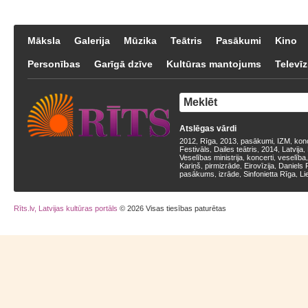
Māksla
Galerija
Mūzika
Teātris
Pasākumi
Kino
Personības
Garīgā dzīve
Kultūras mantojums
Televīz
Atslēgas vārdi
2012
Rīga
2013
pasākumi
IZM
kon
,
,
,
,
,
Festivāls
Dailes teātris
2014
Latvija
,
,
,
,
Veselības ministrija
koncerti
veselība
,
,
Kariņš
pirmizrāde
Eirovīzija
Daniels 
,
,
,
pasākums
izrāde
Sinfonietta Rīga
Li
,
,
,
Rīts.lv, Latvijas kultūras portāls
© 2026 Visas tiesības paturētas