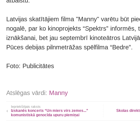
atbalstu.
Latvijas skatītājiem filma "Manny" varētu būt p
nogalē, par ko kinoprojekts “Spektrs” informēs, t
iznākšanai, bet jau septembrī kinoteātros Latvi
Pūces debijas pilnmetrāžas spēlfilma “Bedre”.
Foto: Publicitātes
Atslēgas vārdi:
Manny
Iepriekšējais raksts
Izskanēs koncerts “Un miers virs zemes...”
Skolas direk
komunistiskā genocīda upuru piemiņai