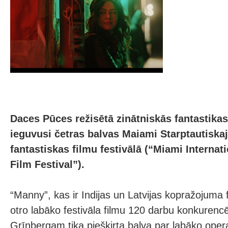
Daces Pūces režisētā zinātniskās fantastikas
ieguvusi četras balvas Maiami Starptautiskaj
fantastiskas filmu festivālā (“Miami Internat
Film Festival”).
“Manny”, kas ir Indijas un Latvijas kopražojuma f
otro labāko festivāla filmu 120 darbu konkurenc
Grīnbergam tika piešķirta balva par labāko oper