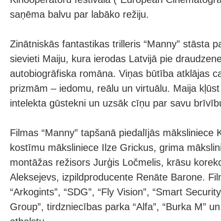
saņēma balvu par labāko režiju.
Zinātniskās fantastikas trilleris “Manny” stāsta 
sievieti Maiju, kura ierodas Latvijā pie draudzene
autobiogrāfiska romāna. Viņas būtība atklājas cau
prizmām – iedomu, reālu un virtuālu. Maija kļūs
intelekta gūstekni un uzsāk cīņu par savu brīvīb
Filmas “Manny” tapšanā piedalījās māksliniece K
kostīmu māksliniece Ilze Grickus, grima mākslin
montāžas režisors Jurģis Ločmelis, krāsu korekc
Aleksejevs, izpildproducente Renāte Barone. Fil
“Arkogints”, “SDG”, “Fly Vision”, “Smart Securi
Group”, tirdzniecības parka “Alfa”, “Burka M” un