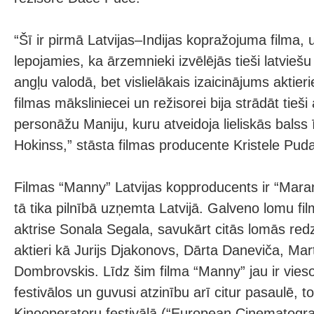
“Šī ir pirmā Latvijas–Indijas kopražojuma filma, 
lepojamies, ka ārzemnieki izvēlējās tieši latviešu 
angļu valodā, bet vislielākais izaicinājums aktie
filmas māksliniecei un režisorei bija strādāt tie
personāžu Maniju, kuru atveidoja lieliskās balss 
Hokinss,” stāsta filmas producente Kristele Pud
Filmas “Manny” Latvijas kopproducents ir “Mara
tā tika pilnībā uzņemta Latvijā. Galveno lomu fil
aktrise Sonala Segala, savukārt citās lomās re
aktieri kā Jurijs Djakonovs, Dārta Daneviča, M
Dombrovskis. Līdz šim filma “Manny” jau ir vieso
festivālos un guvusi atzinību arī citur pasaulē, t
Kinooperatoru festivālā (“European Cinematogr