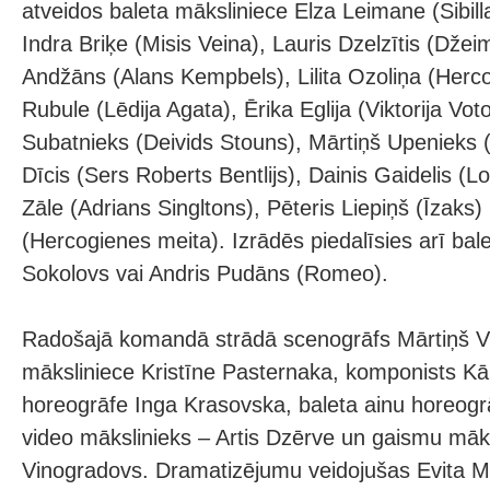
atveidos baleta māksliniece Elza Leimane (Sibilla
Indra Briķe (Misis Veina), Lauris Dzelzītis (Džei
Andžāns (Alans Kempbels), Lilita Ozoliņa (Herc
Rubule (Lēdija Agata), Ērika Eglija (Viktorija Vot
Subatnieks (Deivids Stouns), Mārtiņš Upenieks 
Dīcis (Sers Roberts Bentlijs), Dainis Gaidelis (L
Zāle (Adrians Singltons), Pēteris Liepiņš (Īzaks
(Hercogienes meita). Izrādēs piedalīsies arī balet
Sokolovs vai Andris Pudāns (Romeo).
Radošajā komandā strādā scenogrāfs Mārtiņš Vi
māksliniece Kristīne Pasternaka, komponists Kā
horeogrāfe Inga Krasovska, baleta ainu horeogr
video mākslinieks – Artis Dzērve un gaismu māks
Vinogradovs. Dramatizējumu veidojušas Evita M