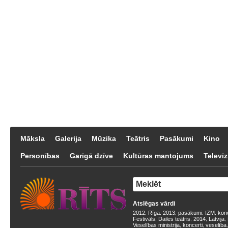
Māksla
Galerija
Mūzika
Teātris
Pasākumi
Kino
Personības
Garīgā dzīve
Kultūras mantojums
Televīz
Atslēgas vārdi
2012
Rīga
2013
pasākumi
IZM
kon
,
,
,
,
,
Festivāls
Dailes teātris
2014
Latvija
,
,
,
,
Veselības ministrija
koncerti
veselība
,
,