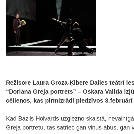
Režisore Laura Groza-Ķibere Dailes teātrī ies
“Doriana Greja portrets” – Oskara Vailda izj
cēlienos, kas pirmizrādi piedzīvos 3.februārī 
Kad Bazils Holvards uzglezno skaistā, nevainīgā
Greja portretu, tas satriec gan viņus abus, gan 