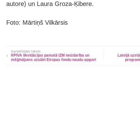
autore) un Laura Groza-Ķibere.
Foto: Mārtiņš Vilkārsis
Iepriekšējais raksts
RPIVA likvidācijas pamatā IZM neizdarība un
Latvijā uzst
mēģinājums uzsākt Eiropas fondu naudu apguvi
program