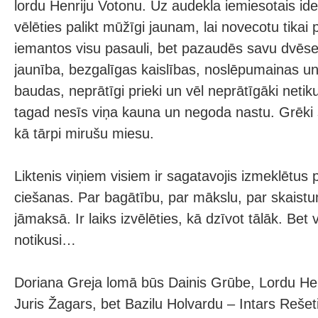
lordu Henriju Votonu. Uz audekla iemiesotais id
vēlēties palikt mūžīgi jaunam, lai novecotu tikai 
iemantos visu pasauli, bet pazaudēs savu dvēse
jaunība, bezgalīgas kaislības, noslēpumainas un
baudas, neprātīgi prieki un vēl neprātīgāki netik
tagad nesīs viņa kauna un negoda nastu. Grēki 
kā tārpi mirušu miesu.
Liktenis viņiem visiem ir sagatavojis izmeklētus
ciešanas. Par bagātību, par mākslu, par skaistum
jāmaksā. Ir laiks izvēlēties, kā dzīvot tālāk. Bet v
notikusi…
Doriana Greja lomā būs Dainis Grūbe, Lordu Hen
Juris Žagars, bet Bazilu Holvardu – Intars Reše