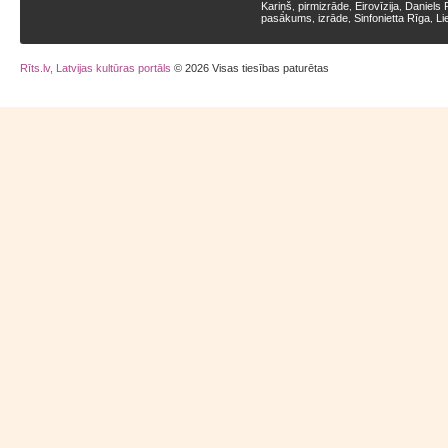
Kariņš
pirmizrāde
Eirovīzija
Daniels 
,
,
,
pasākums
izrāde
Sinfonietta Rīga
Li
,
,
,
Rīts.lv, Latvijas kultūras portāls
© 2026 Visas tiesības paturētas