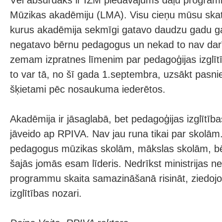
Vēl absurdāks ir IZM piedāvājums daļu programm
Mūzikas akadēmiju (LMA). Visu cieņu mūsu ska
kurus akadēmija sekmīgi gatavo daudzu gadu 
negatavo bērnu pedagogus un nekad to nav darījus
zemam izpratnes līmenim par pedagoģijas izglītī
to var tā, no šī gada 1.septembra, uzsākt pasnie
šķietami pēc nosaukuma iederētos.
Akadēmija ir jāsaglabā, bet pedagoģijas izglītība
jāveido ap RPIVA. Nav jau runa tikai par skolā
pedagogus mūzikas skolām, mākslas skolām, b
šajās jomās esam līderis. Nedrīkst ministrijas n
programmu skaita samazināšanā risināt, ziedojo
izglītības nozari.