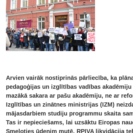
Arvien vairāk nostiprinās pārliecība, ka plān
pedagoģijas un izglītības vadības akadēmiju
mazākā sakara ar pašu akadēmiju, ne ar ref
Izglītības un zinātnes ministrijas (IZM) neizd
mājasdarbiem studiju programmu skaita sa
Tas ir nepieciešams, lai uzsāktu Eiropas nau
Smeļoties ūdenim mutē, RPIVA likvidācija te