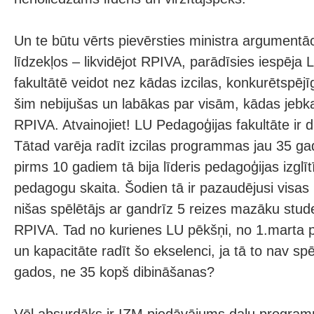
Un te būtu vērts pievērsties ministra argumentāc
līdzekļos – likvidējot RPIVA, parādīsies iespēja
fakultātē veidot nez kādas izcilas, konkurētspē
šim nebijušas un labākas par visām, kādas jebkad
RPIVA. Atvainojiet! LU Pedagoģijas fakultāte ir 
Tātad varēja radīt izcilas programmas jau 35 ga
pirms 10 gadiem tā bija līderis pedagoģijas izgl
pedagogu skaita. Šodien tā ir pazaudējusi visas p
nišas spēlētājs ar gandrīz 5 reizes mazāku stud
RPIVA. Tad no kurienes LU pēkšņi, no 1.marta p
un kapacitāte radīt šo ekselenci, ja tā to nav sp
gados, ne 35 kopš dibināšanas?