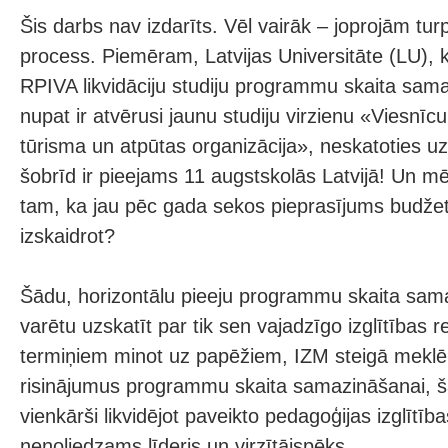
Šis darbs nav izdarīts. Vēl vairāk – joprojām tur
process. Piemēram, Latvijas Universitāte (LU), k
RPIVA likvidāciju studiju programmu skaita sam
nupat ir atvērusi jaunu studiju virzienu «Viesnīc
tūrisma un atpūtas organizācija», neskatoties uz
šobrīd ir pieejams 11 augstskolās Latvijā! Un mēs
tam, ka jau pēc gada sekos pieprasījums budžet
izskaidrot?
Šādu, horizontālu pieeju programmu skaita sam
varētu uzskatīt par tik sen vajadzīgo izglītības 
termiņiem minot uz papēžiem, IZM steigā meklē
risinājumus programmu skaita samazināšanai, š
vienkārši likvidējot paveikto pedagoģijas izglītīb
nenoliedzams līderis un virzītājspēks.