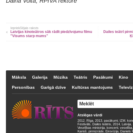
Daina Voita, RPIVA rektore
Iepriekšējais raksts
Latvijas kinoteātros sāk rādīt piedzīvojumu filmu
Dailes teātrī pir
"Visums starp mums"
Ķ
Māksla
Galerija
Mūzika
Teātris
Pasākumi
Kino
Personības
Garīgā dzīve
Kultūras mantojums
Televīz
Atslēgas vārdi
2012
Rīga
2013
pasākumi
IZM
kon
,
,
,
,
,
Festivāls
Dailes teātris
2014
Latvija
,
,
,
,
Veselības ministrija
koncerti
veselība
,
,
Kariņš
pirmizrāde
Eirovīzija
Daniels 
,
,
,