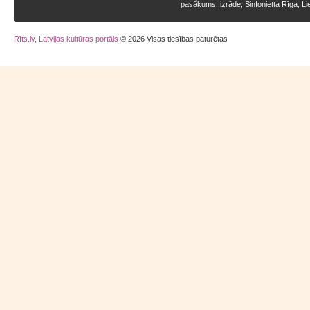
pasākums
izrāde
Sinfonietta Rīga
Li
,
,
,
Rīts.lv, Latvijas kultūras portāls
© 2026 Visas tiesības paturētas