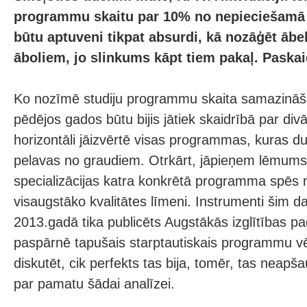
programmu skaitu par 10% no nepieciešamā
būtu aptuveni tikpat absurdi, kā nozāģēt ābeli,
āboliem, jo slinkums kāpt tiem pakaļ. Paska
Ko nozīmē studiju programmu skaita samazināša
pēdējos gados būtu bijis jātiek skaidrībā par di
horizontāli jāizvērtē visas programmas, kuras dub
pelavas no graudiem. Otrkārt, jāpieņem lēmums
specializācijas katra konkrētā programma spēs 
visaugstāko kvalitātes līmeni. Instrumenti šim d
2013.gadā tika publicēts Augstākās izglītības 
paspārnē tapušais starptautiskais programmu v
diskutēt, cik perfekts tas bija, tomēr, tas neap
par pamatu šādai analīzei.