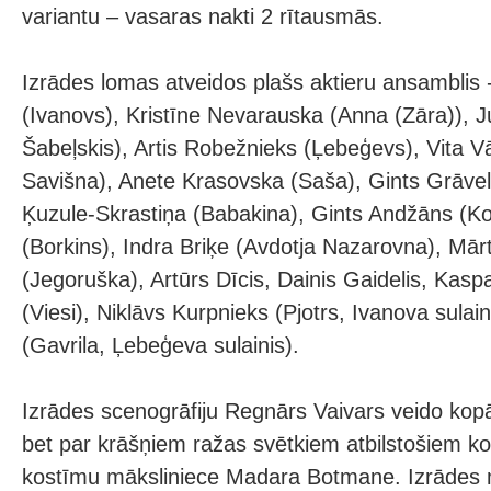
variantu – vasaras nakti 2 rītausmās.
Izrādes lomas atveidos plašs aktieru ansamblis -
(Ivanovs), Kristīne Nevarauska (Anna (Zāra)), Ju
Šabeļskis), Artis Robežnieks (Ļebeģevs), Vita V
Savišna), Anete Krasovska (Saša), Gints Grāveli
Ķuzule-Skrastiņa (Babakina), Gints Andžāns (Kos
(Borkins), Indra Briķe (Avdotja Nazarovna), Mār
(Jegoruška), Artūrs Dīcis, Dainis Gaidelis, Kaspar
(Viesi), Niklāvs Kurpnieks (Pjotrs, Ivanova sulain
(Gavrila, Ļebeģeva sulainis).
Izrādes scenogrāfiju Regnārs Vaivars veido ko
bet par krāšņiem ražas svētkiem atbilstošiem k
kostīmu māksliniece Madara Botmane. Izrādes 