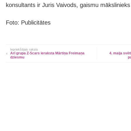
konsultants ir Juris Vaivods, gaismu mākslinieks –
Foto: Publicitātes
Iepriekšējais raksts
Arī grupa Z-Scars ieraksta Mārtiņa Freimaņa
4. maija svē
dziesmu
p