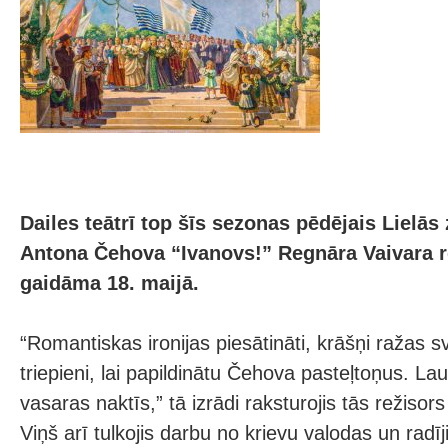
Dailes teātrī top šīs sezonas pēdējais Lielās
Antona Čehova “Ivanovs!” Regnāra Vaivara re
gaidāma 18. maijā.
“Romantiskas ironijas piesātināti, krāšņi ražas s
triepieni, lai papildinātu Čehova pasteļtoņus. La
vasaras naktīs,” tā izrādi raksturojis tās režiso
Viņš arī tulkojis darbu no krievu valodas un radī