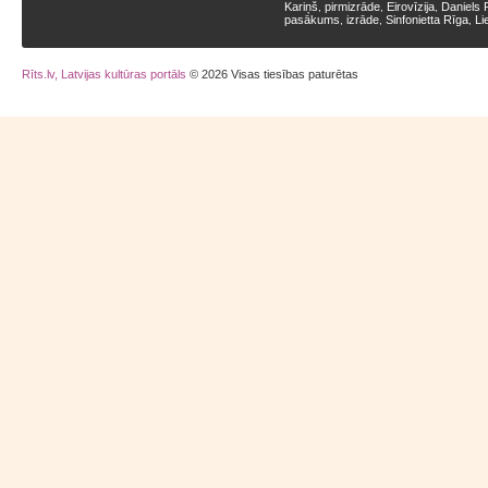
Kariņš
pirmizrāde
Eirovīzija
Daniels 
,
,
,
pasākums
izrāde
Sinfonietta Rīga
Li
,
,
,
Rīts.lv, Latvijas kultūras portāls
© 2026 Visas tiesības paturētas