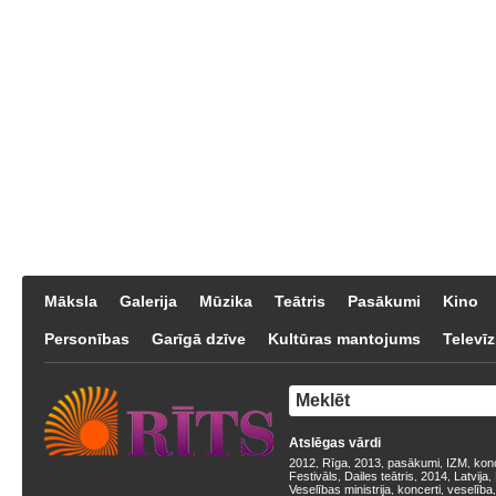
Māksla
Galerija
Mūzika
Teātris
Pasākumi
Kino
Personības
Garīgā dzīve
Kultūras mantojums
Televīz
Atslēgas vārdi
2012
Rīga
2013
pasākumi
IZM
kon
,
,
,
,
,
Festivāls
Dailes teātris
2014
Latvija
,
,
,
,
Veselības ministrija
koncerti
veselība
,
,