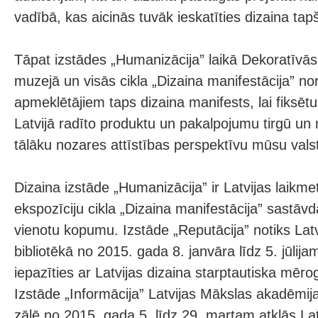
vadībā, kas aicinās tuvāk ieskatīties dizaina ta
Tāpat izstādes „Humanizācija” laikā Dekoratīvā
muzejā un visās cikla „Dizaina manifestācija” no
apmeklētājiem taps dizaina manifests, lai fiksētu 
Latvijā radīto produktu un pakalpojumu tirgū un
tālāku nozares attīstības perspektīvu mūsu valst
Dizaina izstāde „Humanizācija” ir Latvijas laikme
ekspozīciju cikla „Dizaina manifestācija” sastāvd
vienotu kopumu. Izstāde „Reputācija” notiks Latv
bibliotēkā no 2015. gada 8. janvāra līdz 5. jūlija
iepazīties ar Latvijas dizaina starptautiska mē
Izstāde „Informācija” Latvijas Mākslas akadēmija
zālē no 2015. gada 5. līdz 29. martam atklās Lat