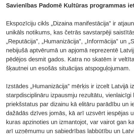
Savienības Padomē Kultūras programmas iet
Ekspozīciju cikls „Dizaina manifestācija” ir atjau
unikāls notikums, kas četrās savstarpēji saistītā
„Reputācija”, „Humanizācija”, „Informācija” un „Si
nebijušā aptvērumā un apjomā reprezentē Latvij
pēdējos desmit gados. Katra no skatēm ir veltīta
šķautnei un esošās situācijas atspoguļojumam.
Izstādes „Humanizācija” mērķis ir izcelt Latvijā i
starpdisciplināru izpausmju rezultātu, vienlaicīgi
priekšstatus par dizainu kā elitāru parādību un ie
dažādās dzīves jomās, kā arī uzsvērt iespējas u
kuras apzinoties un izmantojot, var vairot gan k
arī uzņēmumu un sabiedrības labbūtību un Latv