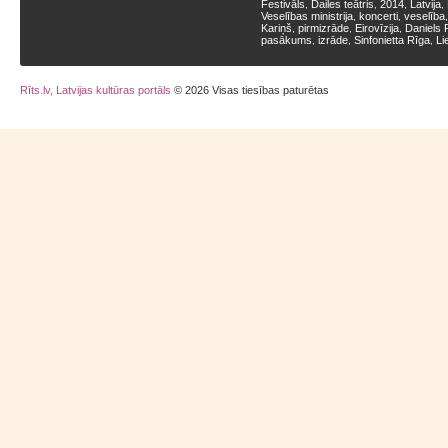
Festivāls
Dailes teātris
2014
Latvija
,
,
,
,
Veselības ministrija
koncerti
veselība
,
,
Kariņš
pirmizrāde
Eirovīzija
Daniels 
,
,
,
pasākums
izrāde
Sinfonietta Rīga
Li
,
,
,
Rīts.lv, Latvijas kultūras portāls
© 2026 Visas tiesības paturētas