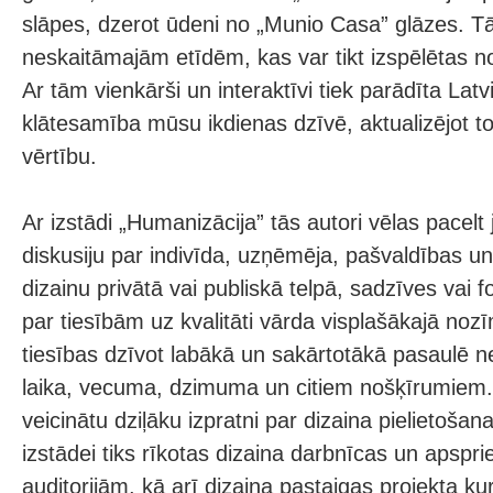
slāpes, dzerot ūdeni no „Munio Casa” glāzes. Tā 
neskaitāmajām etīdēm, kas var tikt izspēlētas n
Ar tām vienkārši un interaktīvi tiek parādīta Latv
klātesamība mūsu ikdienas dzīvē, aktualizējot to
vērtību.
Ar izstādi „Humanizācija” tās autori vēlas pacelt
diskusiju par indivīda, uzņēmēja, pašvaldības un
dizainu privātā vai publiskā telpā, sadzīves vai f
par tiesībām uz kvalitāti vārda visplašākajā nozī
tiesības dzīvot labākā un sakārtotākā pasaulē ne
laika, vecuma, dzimuma un citiem nošķīrumiem.
veicinātu dziļāku izpratni par dizaina pielietošan
izstādei tiks rīkotas dizaina darbnīcas un apsp
auditorijām, kā arī dizaina pastaigas projekta ku