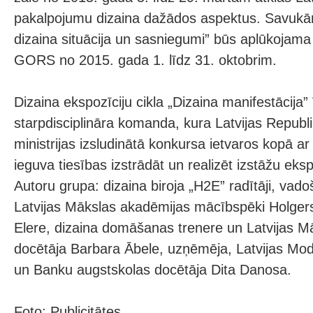
pakalpojumu dizaina dažādos aspektus. Savukārt 
dizaina situācija un sasniegumi” būs aplūkojama
GORS no 2015. gada 1. līdz 31. oktobrim.
Dizaina ekspozīciju cikla „Dizaina manifestācija” ī
starpdisciplināra komanda, kura Latvijas Republ
ministrijas izsludinātā konkursa ietvaros kopā ar
ieguva tiesības izstrādāt un realizēt izstāžu eksp
Autoru grupa: dizaina biroja „H2E” radītāji, vadoš
Latvijas Mākslas akadēmijas mācībspēki Holger
Elere, dizaina domāšanas trenere un Latvijas M
docētāja Barbara Ābele, uzņēmēja, Latvijas Mod
un Banku augstskolas docētāja Dita Danosa.
Foto: Publicitātes