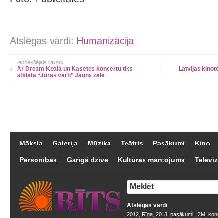
Atslēgas vārdi:
Humanizācija
Iepriekšējais raksts
Ar Dream Koala un Kasetes koncertu tiks
Latvijas kinot
atklāta “Jūras vārti” Jaunā zāle
Māksla
Galerija
Mūzika
Teātris
Pasākumi
Kino
Personības
Garīgā dzīve
Kultūras mantojums
Televīz
Atslēgas vārdi
2012
Rīga
2013
pasākumi
IZM
kon
,
,
,
,
,