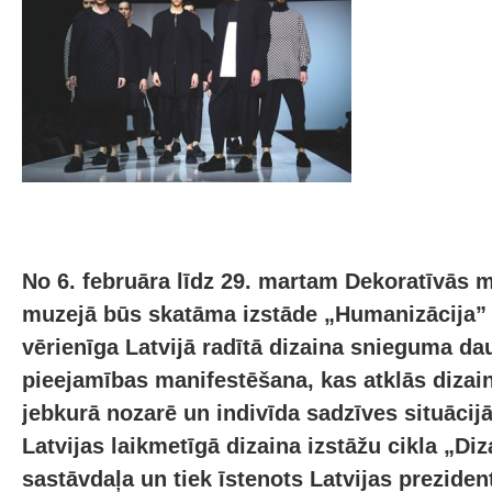
No 6. februāra līdz 29. martam Dekoratīvās 
muzejā būs skatāma izstāde „Humanizācija”
vērienīga Latvijā radītā dizaina snieguma d
pieejamības manifestēšana, kas atklās dizai
jebkurā nozarē un indivīda sadzīves situācijā
Latvijas laikmetīgā dizaina izstāžu cikla „Di
sastāvdaļa un tiek īstenots Latvijas prezide