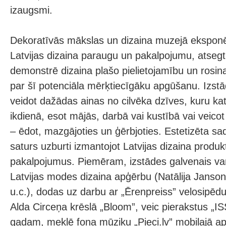
izaugsmi.
Dekoratīvās mākslas un dizaina muzejā eksponēt
Latvijas dizaina paraugu un pakalpojumu, atsegti
demonstrē dizaina plašo pielietojamību un rosi
par šī potenciāla mērķtiecīgāku apgūšanu. Izstā
veidot dažādas ainas no cilvēka dzīves, kuru k
ikdienā, esot mājās, darbā vai kustībā vai veicot
– ēdot, mazgājoties un ģērbjoties. Estetizēta sa
saturs uzburti izmantojot Latvijas dizaina produ
pakalpojumus. Piemēram, izstādes galvenais var
Latvijas modes dizaina apģērbu (Natālija Janson
u.c.), dodas uz darbu ar „Ērenpreiss” velosipēdu
Alda Circeņa krēslā „Bloom”, veic pierakstus „I
gadam, meklē fona mūziku „Pieci.lv” mobilajā ap