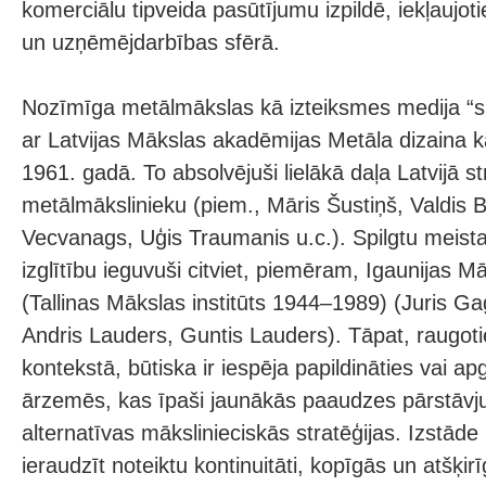
komerciālu tipveida pasūtījumu izpildē, iekļaujo
un uzņēmējdarbības sfērā.
Nozīmīga metālmākslas kā izteiksmes medija “sk
ar Latvijas Mākslas akadēmijas Metāla dizaina k
1961. gadā. To absolvējuši lielākā daļa Latvijā s
metālmākslinieku (piem., Māris Šustiņš, Valdis
Vecvanags, Uģis Traumanis u.c.). Spilgtu meistaru
izglītību ieguvuši citviet, piemēram, Igaunijas 
(Tallinas Mākslas institūts 1944–1989) (Juris Ga
Andris Lauders, Guntis Lauders). Tāpat, raugot
kontekstā, būtiska ir iespēja papildināties vai apg
ārzemēs, kas īpaši jaunākās paaudzes pārstāvj
alternatīvas mākslinieciskās stratēģijas. Izstād
ieraudzīt noteiktu kontinuitāti, kopīgās un atšķir