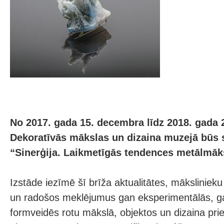
No 2017. gada 15. decembra līdz 2018. gada 
Dekoratīvās mākslas un dizaina muzejā būs 
“Sinerģija. Laikmetīgās tendences metālmāks
Izstāde iezīmē šī brīža aktualitātes, mākslinieku
un radošos meklējumus gan eksperimentālās, ga
formveidēs rotu mākslā, objektos un dizaina pri