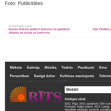
Foto: Publicitātes
Iepriekšējais raksts
Imants Daksis publicē dziesmu no gaidāmā
Aija Vītoliņa
albuma un aicina uz koncertu
Māksla
Galerija
Mūzika
Teātris
Pasākumi
Kino
Personības
Garīgā dzīve
Kultūras mantojums
Televīz
Atslēgas vārdi
2012
Rīga
2013
pasākumi
IZM
kon
,
,
,
,
,
Festivāls
Dailes teātris
2014
Latvija
,
,
,
,
Veselības ministrija
koncerti
veselība
,
,