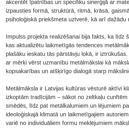
akcentēt īpatnības un specifiku sinerģijā ar mate
izpausties formā, struktūrā, ritmā, krāsā, gaismā
psiholoģiskā priekšmeta uztverē, kā arī dažādu
Impulss projekta realizēšanai bija fakts, ka līdz 
kas aktualizētu laikmetīgās tendences metālmāk
plašāku ieskatu tās pārstāvju lokā, ir iztrūkušas
ar mērķi vērst uzmanību metālmākslai kā mākslas
kopsakarības un atšķirīgo dialogā starp mākslin
Metālmāksla ir Latvijas kultūras vēsturē aktīvi k
izkoptām tradīcijām – sākot no zeltkaļu cunftēm
smēdēs, līdz pat metālkalumiem un lējumiem p
ideoloģiskajā klimatā un laikmetīgajiem autorie
variē no individuāliem formu meklējumiem māksl