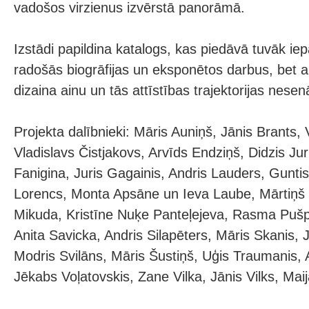
vadošos virzienus izvērstā panorāmā.
Izstādi papildina katalogs, kas piedāvā tuvāk iep
radošās biogrāfijas un eksponētos darbus, bet 
dizaina ainu un tās attīstības trajektorijas nese
Projekta dalībnieki: Māris Auniņš, Jānis Brants, 
Vladislavs Čistjakovs, Arvīds Endziņš, Didzis Ju
Fanigina, Juris Gagainis, Andris Lauders, Guntis
Lorencs, Monta Apsāne un Ieva Laube, Mārtiņš
Mikuda, Kristīne Nuķe Panteļejeva, Rasma Pušpu
Anita Savicka, Andris Silapēters, Māris Skanis, 
Modris Svilāns, Māris Šustiņš, Uģis Traumanis
Jēkabs Voļatovskis, Zane Vilka, Jānis Vilks, Mai