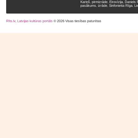
Kariņš
pirmizrāde
Eirovīzija
Daniels 
,
,
,
pasākums
izrāde
Sinfonietta Rīga
Li
,
,
,
Rīts.lv, Latvijas kultūras portāls
© 2026 Visas tiesības paturētas