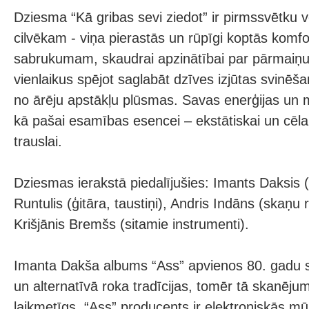
Dziesma “Kā gribas sevi ziedot” ir pirmssvētku v
cilvēkam - viņa pierastās un rūpīgi koptās komf
sabrukumam, skaudrai apzinātībai par pārmaiņ
vienlaikus spējot saglabāt dzīves izjūtas svinēša
no ārēju apstākļu plūsmas. Savas enerģijas un 
kā pašai esamības esencei – ekstātiskai un cēlai,
trauslai.
Dziesmas ierakstā piedalījušies: Imants Daksis (
Runtulis (ģitāra, taustiņi), Andris Indāns (skaņu r
Krišjānis Bremšs (sitamie instrumenti).
Imanta Dakša albums “Ass” apvienos 80. gadu s
un alternatīvā roka tradīcijas, tomēr tā skanējum
laikmetīgs. “Ass” producents ir elektroniskās m