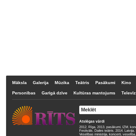
Māksla
Galerija
Mūzika
Teātris
Pasākumi
Kino
Personības
Garīgā dzīve
Kultūras mantojums
Televīz
Atslēgas vārdi
2012
Rīga
2013
pasākumi
IZM
kon
,
,
,
,
,
Festivāls
Dailes teātris
2014
Latvija
,
,
,
,
Veselības ministrija
koncerti
veselība
,
,