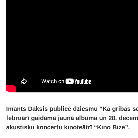
Imants Daksis publicē dziesmu “Kā gribas se
februārī gaidāmā jaunā albuma un 28. decemb
akustisku koncertu kinoteātrī “Kino Bize”.