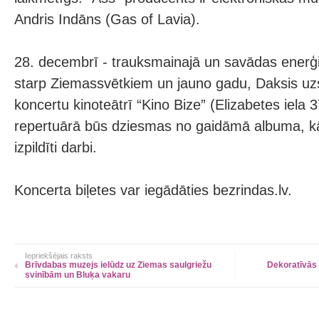
Andris Indāns (Gas of Lavia).
28. decembrī - trauksmainajā un savādas enerģija
starp Ziemassvētkiem un jauno gadu, Daksis uzs
koncertu kinoteātrī “Kino Bize” (Elizabetes iela 
repertuārā būs dziesmas no gaidāmā albuma, kā ar
izpildīti darbi.
Koncerta biļetes var iegādāties bezrindas.lv.
Iepriekšējais raksts
Brīvdabas muzejs ielūdz uz Ziemas saulgriežu
Dekoratīvās
svinībām un Bluķa vakaru