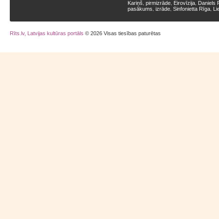
Kariņš
pirmizrāde
Eirovīzija
Daniels 
,
,
,
pasākums
izrāde
Sinfonietta Rīga
Li
,
,
,
Rīts.lv, Latvijas kultūras portāls
© 2026 Visas tiesības paturētas