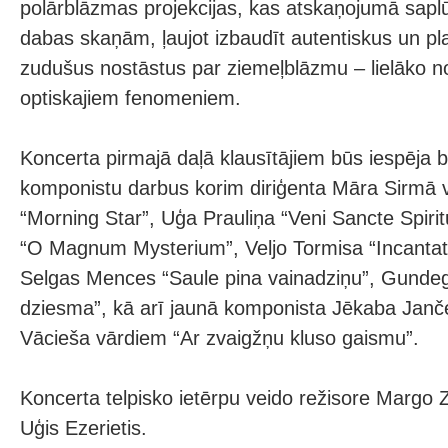
polārblāzmas projekcijas, kas atskaņojumā sapl
dabas skaņām, ļaujot izbaudīt autentiskus un pl
zudušus nostāstus par ziemeļblāzmu – lielāko 
optiskajiem fenomeniem.
Koncerta pirmajā daļā klausītājiem būs iespēja ba
komponistu darbus korim diriģenta Māra Sirmā 
“Morning Star”, Uģa Prauliņa “Veni Sancte Spiri
“O Magnum Mysterium”, Veljo Tormisa “Incantati
Selgas Mences “Saule pina vainadziņu”, Gund
dziesma”, kā arī jaunā komponista Jēkaba Janč
Vācieša vārdiem “Ar zvaigžņu kluso gaismu”.
Koncerta telpisko ietērpu veido režisore Margo 
Uģis Ezerietis.