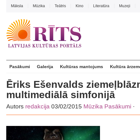
Māksla
Mūzika
Teātris
Kino
Literatūra
Muzeji
Pasākumi
Galerija
Kultūras mantojums
Kultūra ārzem
Ēriks Ešenvalds ziemeļblāz
multimediālā simfonijā
Autors
redakcija
03/02/2015
Mūzika
Pasākumi
·