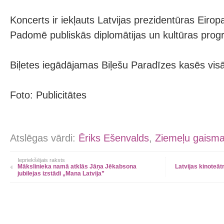
Koncerts ir iekļauts Latvijas prezidentūras Eiro
Padomē publiskās diplomātijas un kultūras pro
Biļetes iegādājamas Biļešu Paradīzes kasēs visā 
Foto: Publicitātes
Atslēgas vārdi:
Ēriks Ešenvalds
,
Ziemeļu gaism
Iepriekšējais raksts
Mākslinieka namā atklās Jāņa Jēkabsona
Latvijas kinoteāt
jubilejas izstādi „Mana Latvija”