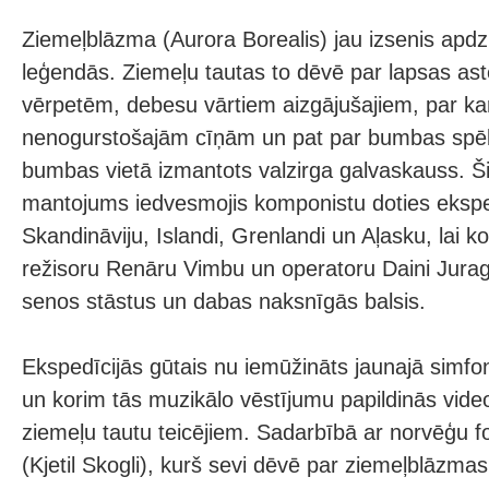
Ziemeļblāzma (Aurora Borealis) jau izsenis apdz
leģendās. Ziemeļu tautas to dēvē par lapsas as
vērpetēm, debesu vārtiem aizgājušajiem, par ka
nenogurstošajām cīņām un pat par bumbas spēl
bumbas vietā izmantots valzirga galvaskauss. Ši
mantojums iedvesmojis komponistu doties ekspe
Skandināviju, Islandi, Grenlandi un Aļasku, lai k
režisoru Renāru Vimbu un operatoru Daini Jura
senos stāstus un dabas naksnīgās balsis.
Ekspedīcijās gūtais nu iemūžināts jaunajā simfon
un korim tās muzikālo vēstījumu papildinās video
ziemeļu tautu teicējiem. Sadarbībā ar norvēģu fo
(Kjetil Skogli), kurš sevi dēvē par ziemeļblāzma