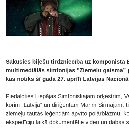
Sākusies biļešu tirdzniecība uz komponista 
multimediālās simfonijas "Ziemeļu gaisma” p
kas notiks šī gada 27. aprīlī Latvijas Nacionā
Piedaloties Liepājas Simfoniskajam orķestrim, 
korim “Latvija” un diriģentam Mārim Sirmajam, ti
ziemeļu tautās leģendām apvīto polārblāzmu, ko
ekspedīciju laikā dokumentētie video un dabas s