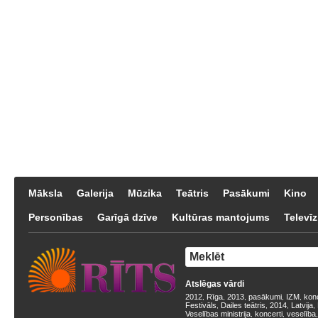
Māksla
Galerija
Mūzika
Teātris
Pasākumi
Kino
Personības
Garīgā dzīve
Kultūras mantojums
Televīz
Atslēgas vārdi
2012
Rīga
2013
pasākumi
IZM
kon
,
,
,
,
,
Festivāls
Dailes teātris
2014
Latvija
,
,
,
,
Veselības ministrija
koncerti
veselība
,
,