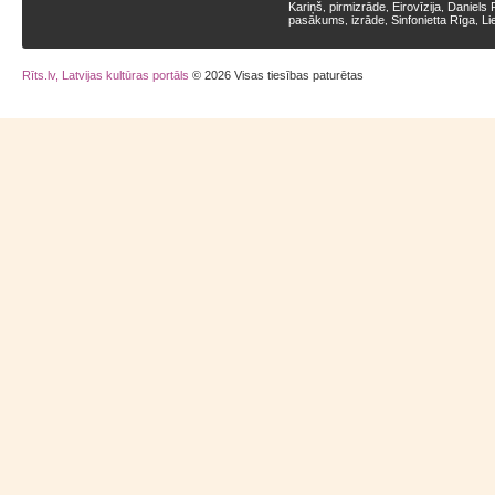
Kariņš
pirmizrāde
Eirovīzija
Daniels 
,
,
,
pasākums
izrāde
Sinfonietta Rīga
Li
,
,
,
Rīts.lv, Latvijas kultūras portāls
© 2026 Visas tiesības paturētas