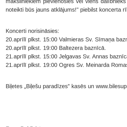
māksliniekiem pievienosies vēl viens dalībniek
noteikti būs jauns atklājums!" piebilst koncerta rī
Koncerti norisināsies:
20.aprīlī plkst. 15:00 Valmieras Sv. Sīmaņa baz
20.aprīlī plkst. 19:00 Baltezera baznīcā.
21.aprīlī plkst. 15:00 Jelgavas Sv. Annas baznīc
21.aprīlī plkst. 19:00 Ogres Sv. Meinarda Roma
Biļetes „Biļešu paradīzes” kasēs un www.bilesup