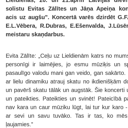
Lieldienās, 20. un 21.aprīlī Latvijas di
solistu Evitas Zālītes un Jāņa Apeiņa ko
acis uz augšu”. Koncertā varēs dzirdēt G.F
E.L.Vēbera, R.Dubras, E.Ešenvalda, J.Lūsē
meistaru skaņdarbus.
Evita Zālīte: „Ceļu uz Lieldienām katrs no m
personīgi ir laimējies, jo esmu mūziķis un s
pasaulīgo valodu mani gan veido, gan sakārto.
ar lielu dinamiku atrauj skatu no ikdienišķā
un pavērš skatu tālāk un augstāk. Šie koncerti u
un pateikties. Pateikties un svinēt! Pateicībā
nav kara un caur mūziku lūgt, lai tur kur karo -
ar sevi un savu tuvāko. Tas ir tas, ko mēs
ļaujamies.”