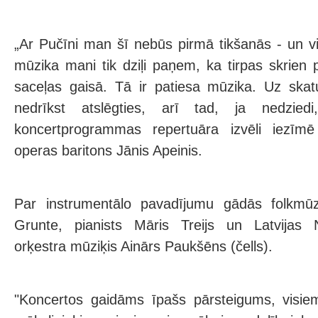
„Ar Pučīni man šī nebūs pirmā tikšanās - un 
mūzika mani tik dziļi paņem, ka tirpas skrien 
saceļas gaisā. Tā ir patiesa mūzika. Uz skat
nedrīkst atslēgties, arī tad, ja nedziedi
koncertprogrammas repertuāra izvēli iezīmē
operas baritons Jānis Apeinis.
Par instrumentālo pavadījumu gādās folkmūzi
Grunte, pianists Māris Treijs un Latvijas 
orķestra mūziķis Ainārs Paukšēns (čells).
"Koncertos gaidāms īpašs pārsteigums, visiem