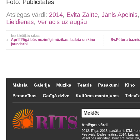
Foto: Publicitātes
Atslēgas vārdi:
2014
,
Evita Zālīte
,
Jānis Apeinis
Lieldienas
,
Ver acis uz augšu
Iepriekšējais raksts
Aprīlī Rīgā būs nozīmīgi mūzikas, baleta un kino
Sv.Pētera baznī
jaundarbi
Māksla
Galerija
Mūzika
Teātris
Pasākumi
Kino
Personības
Garīgā dzīve
Kultūras mantojums
Televīz
Atslēgas vārdi
2012
Rīga
2013
pasākumi
IZM
kon
,
,
,
,
,
Festivāls
Dailes teātris
2014
Latvija
,
,
,
,
Veselības ministrija
koncerti
veselība
,
,