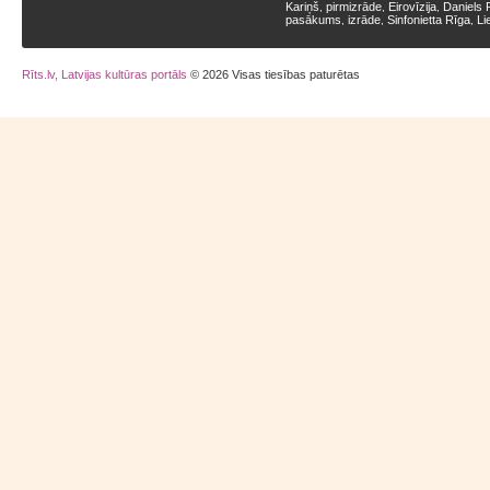
Kariņš
pirmizrāde
Eirovīzija
Daniels 
,
,
,
pasākums
izrāde
Sinfonietta Rīga
Li
,
,
,
Rīts.lv, Latvijas kultūras portāls
© 2026 Visas tiesības paturētas