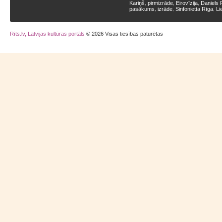
Kariņš
pirmizrāde
Eirovīzija
Daniels 
,
,
,
pasākums
izrāde
Sinfonietta Rīga
Li
,
,
,
Rīts.lv, Latvijas kultūras portāls
© 2026 Visas tiesības paturētas