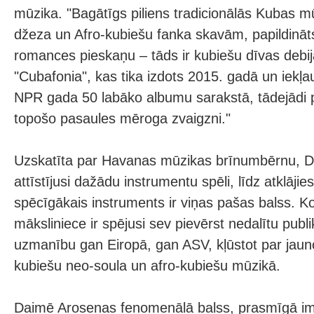
mūzika. "Bagātīgs piliens tradicionālās Kubas m
džeza un Afro-kubiešu fanka skavām, papildinā
romances pieskaņu – tāds ir kubiešu dīvas debi
"Cubafonia", kas tika izdots 2015. gadā un iekļa
NPR gada 50 labāko albumu sarakstā, tādejādi p
topošo pasaules mēroga zvaigzni."
Uzskatīta par Havanas mūzikas brīnumbērnu, D
attīstījusi dažādu instrumentu spēli, līdz atklājie
spēcīgākais instruments ir viņas pašas balss. Ko
māksliniece ir spējusi sev pievērst nedalītu publ
uzmanību gan Eiropā, gan ASV, kļūstot par jaun
kubiešu neo-soula un afro-kubiešu mūzikā.
Daimē Arosenas fenomenālā balss, prasmīgā im