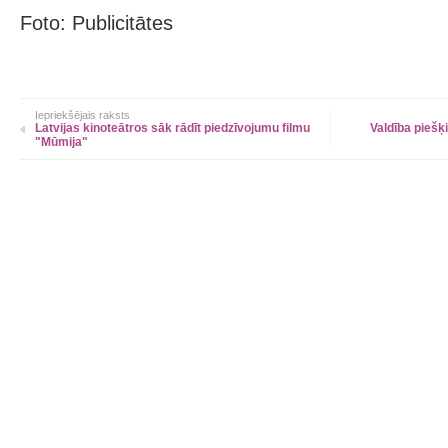
Foto: Publicitātes
Iepriekšējais raksts
Latvijas kinoteātros sāk rādīt piedzīvojumu filmu
Valdība piešķ
"Mūmija"