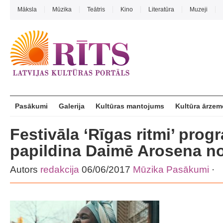
Māksla
Mūzika
Teātris
Kino
Literatūra
Muzeji
Pasākumi
Galerija
Kultūras mantojums
Kultūra ārzem
Festivāla ‘Rīgas ritmi’ pro
papildina Daimē Arosena n
Autors
redakcija
06/06/2017
Mūzika
Pasākumi
·