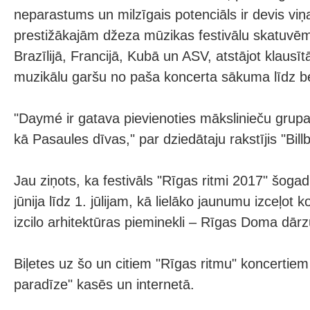
neparastums un milzīgais potenciāls ir devis viņ
prestižākajām džeza mūzikas festivālu skatuvēm
Brazīlijā, Francijā, Kubā un ASV, atstājot klaus
muzikālu garšu no paša koncerta sākuma līdz b
"Daymé ir gatava pievienoties mākslinieču grupai
kā Pasaules dīvas," par dziedātaju rakstījis "Bill
Jau ziņots, ka festivāls "Rīgas ritmi 2017" šogad
jūnija līdz 1. jūlijam, kā lielāko jaunumu izceļot 
izcilo arhitektūras pieminekli – Rīgas Doma dārz
Biļetes uz šo un citiem "Rīgas ritmu" koncertie
paradīze" kasēs un internetā.