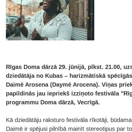
Rīgas Doma dārzā 29. jūnijā, plkst. 21.00, uz
dziedātāja no Kubas – harizmātiskā spēcīgās
Daimē Arosena (Daymé Arocena). Viņas pri
papildinās jau iepriekš izziņoto festivāla "Rī
programmu Doma dārzā, Vecrīgā.
Kā dziedātāju raksturo festivāla rīkotāji, būdama
Daimē ir spējusi pilnībā mainīt stereotipus par t