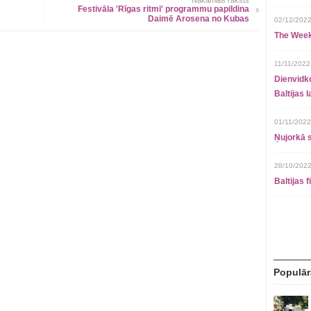
Nākamais raksts
Festivāla 'Rīgas ritmi' programmu papildina
Daimē Arosena no Kubas
02/12/2022
The Week
11/11/2022
Dienvidko
Baltijas 
01/11/2022
Ņujorkā s
28/10/2022
Baltijas 
Populār