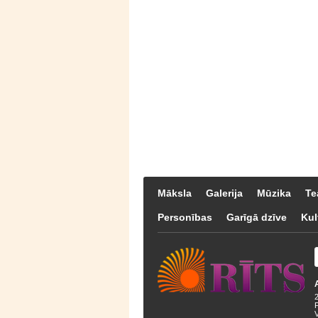
Māksla
Galerija
Mūzika
Te
Personības
Garīgā dzīve
Kul
F
V