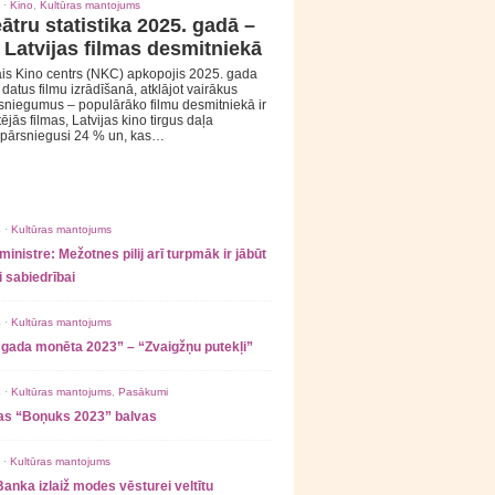
 ·
Kino
,
Kultūras mantojums
ātru statistika 2025. gadā –
 Latvijas filmas desmitniekā
is Kino centrs (NKC) apkopojis 2025. gada
s datus filmu izrādīšanā, atklājot vairākus
sniegumus – populārāko filmu desmitniekā ir
tējās filmas, Latvijas kino tirgus daļa
 pārsniegusi 24 % un, kas…
 ·
Kultūras mantojums
ministre: Mežotnes pilij arī turpmāk ir jābūt
 sabiedrībai
 ·
Kultūras mantojums
 gada monēta 2023” – “Zvaigžņu putekļi”
 ·
Kultūras mantojums
,
Pasākumi
as “Boņuks 2023” balvas
 ·
Kultūras mantojums
Banka izlaiž modes vēsturei veltītu