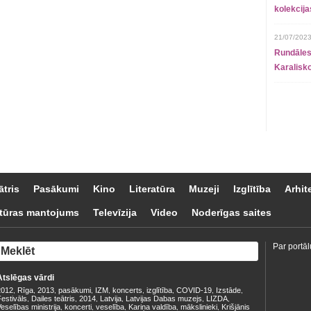
kolekcij
21/07/2023
Rundāles
Karalisko
ātris
Pasākumi
Kino
Literatūra
Muzeji
Izglītība
Arhit
tūras mantojums
Televīzija
Video
Noderīgas saites
Par portāl
Atslēgas vārdi
2012
Rīga
2013
pasākumi
IZM
koncerts
izglītība
COVID-19
Izstāde
,
,
,
,
,
,
,
,
,
estivāls
Dailes teātris
2014
Latvija
Latvijas Dabas muzejs
LIZDA
,
,
,
,
,
,
eselības ministrija
koncerti
veselība
Kariņa valdība
mākslinieki
Krišjānis
,
,
,
,
,