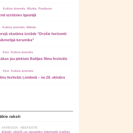
 ·
Kultūra ārzemēs
,
Mūzika
,
Pasākumi
nd uzstāsies Igaunijā
 ·
Kultūra ārzemēs
,
Māksla
rejā skatāma izstāde “Drošie horizonti:
laikmetīgā keramika”
 ·
Kino
,
Kultūra ārzemēs
ākas jau piektais Baltijas filmu festivāls
 ·
Kino
,
Kultūra ārzemēs
filmu festivāls Londonā – no 28. oktobra
ākie raksti
04/08/2026 ·
NEEKSISTE
Kāpēc vīrieši un sievietes internetā izvēlas