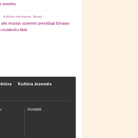
as monētu
 ·
Kultūras mantojums
,
Muzeji
 pils muzejs uzņemts prestižajā Eiropas
 rezidenču tīklā
ektūra
Kultūra ārzemēs
u
Kontakti