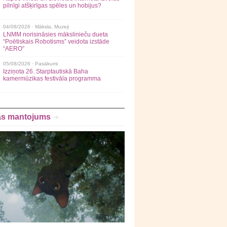
pilnīgi atšķirīgas spēles un hobijus?
04/08/2026 ·
Māksla
,
Muzeji
LNMM norisināsies mākslinieču dueta
“Poētiskais Robotisms” veidota izstāde
“AERO”
05/08/2026 ·
Pasākumi
Izziņota 26. Starptautiskā Baha
kamermūzikas festivāla programma
as mantojums