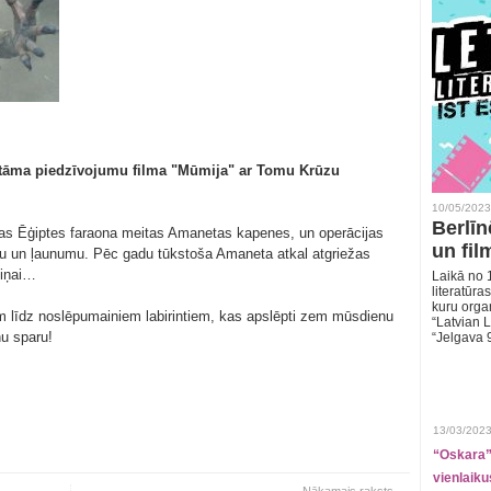
katāma piedzīvojumu filma "Mūmija" ar Tomu Krūzu
10/05/2023
Berlīn
etas Ēģiptes faraona meitas Amanetas kapenes, un operācijas
un fil
ēku un ļaunumu. Pēc gadu tūkstoša Amaneta atkal atgriežas
viņai…
Laikā no 1
literatūras
kuru organ
 līdz noslēpumainiem labirintiem, kas apslēpti zem mūsdienu
“Latvian L
nu sparu!
“Jelgava 
13/03/2023
“Oskara” 
vienlaiku