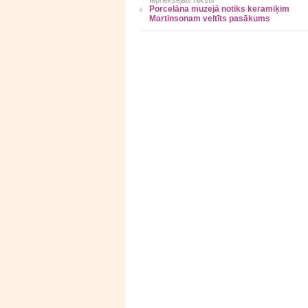
Iepriekšējais raksts
Porcelāna muzejā notiks keramiķim
Martinsonam veltīts pasākums