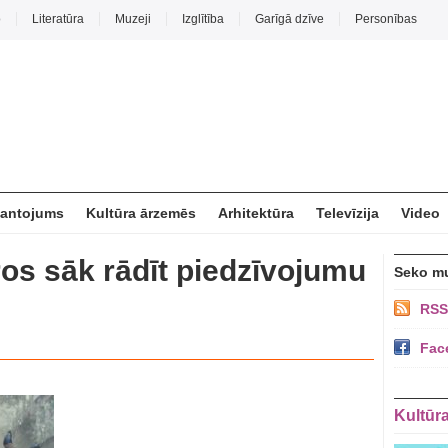
o
Literatūra
Muzeji
Izglītība
Garīgā dzīve
Personības
mantojums
Kultūra ārzemēs
Arhitektūra
Televīzija
Video
ros sāk rādīt piedzīvojumu
Seko m
RSS
Fac
Kultūr