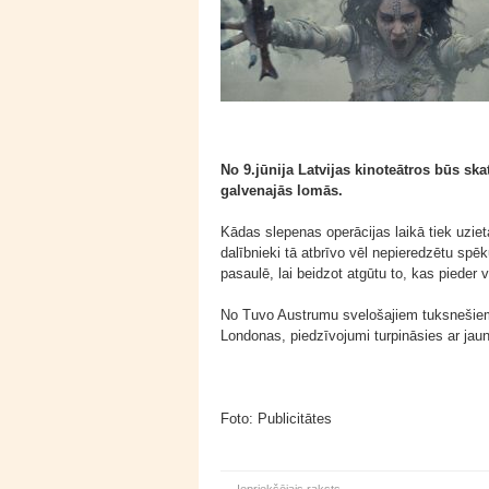
No 9.jūnija Latvijas kinoteātros būs s
galvenajās lomās.
Kādas slepenas operācijas laikā tiek uzi
dalībnieki tā atbrīvo vēl nepieredzētu sp
pasaulē, lai beidzot atgūtu to, kas pieder 
No Tuvo Austrumu svelošajiem tuksnešiem
Londonas, piedzīvojumi turpināsies ar jau
Foto: Publicitātes