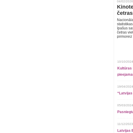
04/02/2026
Kinote
četras
Nacionāla
statistika
īpašus sa
četras vie
pirmoreiz
10/10/2024
Kultūras 
pieejamai
19/04/2024
“Latvijas
05/03/2024
Pasniegt
11/12/2023
Latvijas 