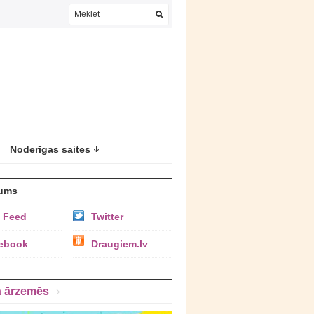
Noderīgas saites
ums
 Feed
Twitter
ebook
Draugiem.lv
a ārzemēs