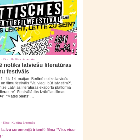
 ·
Kino
,
Kultūra ārzemēs
ē notiks latviešu literatūras
mu festivāls
1. līdz 14. maijam Berlīnē notiks latviešu
 un filmu festivāls “Vai viegli būt latvietim?”,
izē Latvijas literatūras eksporta platforma
iterature”. Festivālā tiks izrādītas filmas
94”, “Mātes piens”,…
 ·
Kino
,
Kultūra ārzemēs
balvu ceremonijā triumfē filma “Viss visur
s”