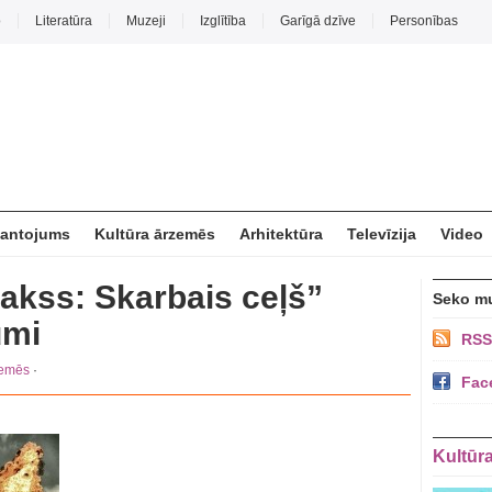
o
Literatūra
Muzeji
Izglītība
Garīgā dzīve
Personības
mantojums
Kultūra ārzemēs
Arhitektūra
Televīzija
Video
Makss: Skarbais ceļš”
Seko m
umi
RSS
zemēs
·
Fac
Kultūr