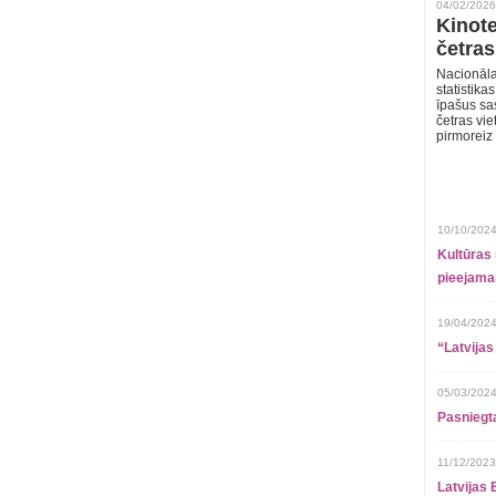
04/02/2026
Kinote
četras
Nacionāla
statistika
īpašus sa
četras vie
pirmoreiz
10/10/2024
Kultūras 
pieejamai
19/04/2024
“Latvijas
05/03/2024
Pasniegt
11/12/2023
Latvijas 