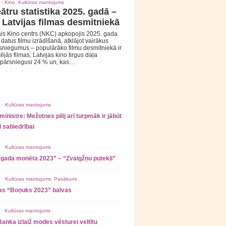
 ·
Kino
,
Kultūras mantojums
ātru statistika 2025. gadā –
 Latvijas filmas desmitniekā
is Kino centrs (NKC) apkopojis 2025. gada
s datus filmu izrādīšanā, atklājot vairākus
sniegumus – populārāko filmu desmitniekā ir
tējās filmas, Latvijas kino tirgus daļa
 pārsniegusi 24 % un, kas…
 ·
Kultūras mantojums
ministre: Mežotnes pilij arī turpmāk ir jābūt
 sabiedrībai
 ·
Kultūras mantojums
 gada monēta 2023” – “Zvaigžņu putekļi”
 ·
Kultūras mantojums
,
Pasākumi
as “Boņuks 2023” balvas
 ·
Kultūras mantojums
Banka izlaiž modes vēsturei veltītu