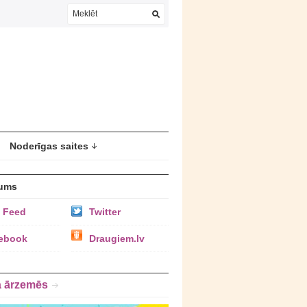
Noderīgas saites
ums
 Feed
Twitter
ebook
Draugiem.lv
a ārzemēs