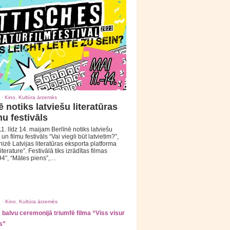
 ·
Kino
,
Kultūra ārzemēs
ē notiks latviešu literatūras
mu festivāls
1. līdz 14. maijam Berlīnē notiks latviešu
 un filmu festivāls “Vai viegli būt latvietim?”,
izē Latvijas literatūras eksporta platforma
iterature”. Festivālā tiks izrādītas filmas
94”, “Mātes piens”,…
 ·
Kino
,
Kultūra ārzemēs
balvu ceremonijā triumfē filma “Viss visur
s”