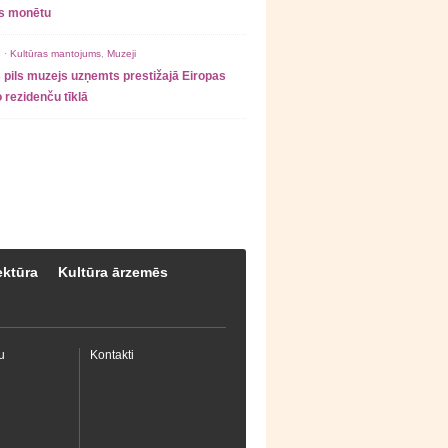
as monētu
 ·
Kultūras mantojums
,
Muzeji
 pils muzejs uzņemts prestižajā Eiropas
 rezidenču tīklā
ektūra
Kultūra ārzemēs
u
Kontakti