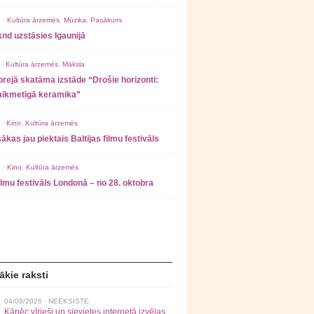
 ·
Kultūra ārzemēs
,
Mūzika
,
Pasākumi
nd uzstāsies Igaunijā
 ·
Kultūra ārzemēs
,
Māksla
rejā skatāma izstāde “Drošie horizonti:
laikmetīgā keramika”
 ·
Kino
,
Kultūra ārzemēs
ākas jau piektais Baltijas filmu festivāls
 ·
Kino
,
Kultūra ārzemēs
filmu festivāls Londonā – no 28. oktobra
ākie raksti
04/08/2026 ·
NEEKSISTE
Kāpēc vīrieši un sievietes internetā izvēlas