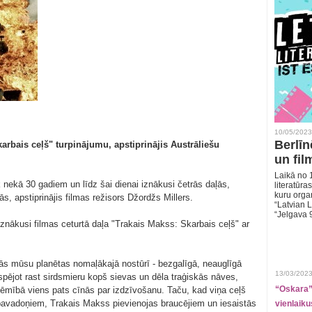
10/05/2023
Berlīn
rbais ceļš" turpinājumu, apstiprinājis Austrāliešu
un fil
Laikā no 1
 nekā 30 gadiem un līdz šai dienai iznākusi četrās daļās,
literatūras
kuru organ
ās, apstiprinājis filmas režisors Džordžs Millers.
“Latvian L
“Jelgava 
iznākusi filmas ceturtā daļa "Trakais Makss: Skarbais ceļš" ar
inās mūsu planētas nomaļākajā nostūrī - bezgalīgā, neauglīgā
13/03/2023
spējot rast sirdsmieru kopš sievas un dēla traģiskās nāves,
“Oskara” 
ņēmībā viens pats cīnās par izdzīvošanu. Taču, kad viņa ceļš
 pavadoņiem, Trakais Makss pievienojas braucējiem un iesaistās
vienlaiku