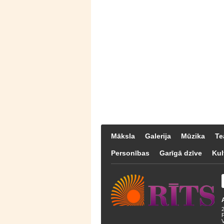
Māksla
Galerija
Mūzika
Te
Personības
Garīgā dzīve
Kul
F
V