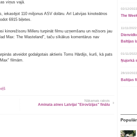
as viņus vajā.
02/12/2022
s, iekasējot 110 miljonus ASV dolāru. Arī Latvijas kinoteātros
The Week
dodot 6915 biļetes.
11/11/2022
i kinorežisoru Milleru turpināt filmu uzņemšanu un režisors jau
Dienvidko
Mad Max: The Wasteland", taču sīkākus komentārus nav
Baltijas 
pinās atveidot godalgotais aktieris Toms Hārdijs, kurš, kā pats
01/11/2022
d Max" filmām.
Ņujorkā s
28/10/2022
Baltijas 
eļš
Nākamais raksts
Aminata atnes Latvijai "Eirovīzijas" finālu
Populār