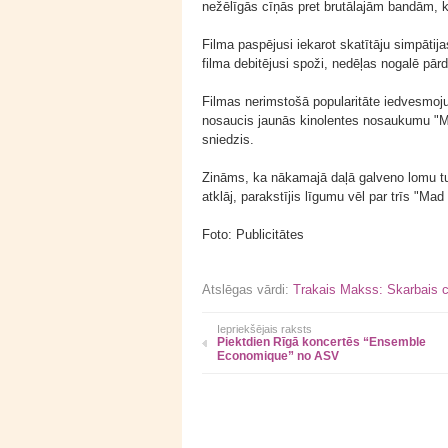
nežēlīgās cīņās pret brutālajām bandām, k
Filma paspējusi iekarot skatītāju simpātija
filma debitējusi spoži, nedēļas nogalē pār
Filmas nerimstošā popularitāte iedvesmojus
nosaucis jaunās kinolentes nosaukumu "
sniedzis.
Zināms, ka nākamajā daļā galveno lomu tur
atklāj, parakstījis līgumu vēl par trīs "Ma
Foto: Publicitātes
Atslēgas vārdi:
Trakais Makss: Skarbais c
Iepriekšējais raksts
Piektdien Rīgā koncertēs “Ensemble
Economique” no ASV