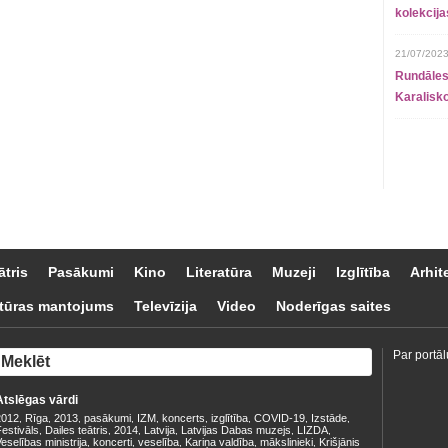
kolekcij
21/07/2023
Rundāles
Karalisko
ātris
Pasākumi
Kino
Literatūra
Muzeji
Izglītība
Arhit
tūras mantojums
Televīzija
Video
Noderīgas saites
Par portāl
Atslēgas vārdi
2012
Rīga
2013
pasākumi
IZM
koncerts
izglītība
COVID-19
Izstāde
,
,
,
,
,
,
,
,
,
estivāls
Dailes teātris
2014
Latvija
Latvijas Dabas muzejs
LIZDA
,
,
,
,
,
,
eselības ministrija
koncerti
veselība
Kariņa valdība
mākslinieki
Krišjānis
,
,
,
,
,