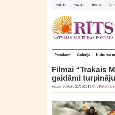
Māksla
Mūzika
Teātris
Kin
Pasākumi
Galerija
Kultūras 
Filmai “Trakais 
gaidāmi turpināj
Autors
redakcija
21/05/2015
Kino
Kultūra ār