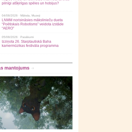
pilnīgi atšķirīgas spēles un hobijus?
04/08/2026 ·
Māksla
,
Muzeji
LNMM norisināsies mākslinieču dueta
“Poētiskais Robotisms” veidota izstāde
“AERO”
05/08/2026 ·
Pasākumi
Izziņota 26. Starptautiskā Baha
kamermūzikas festivāla programma
as mantojums