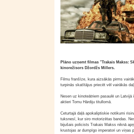
Plāno uzņemt filmas "Trakais Makss: Ska
kinorežisors Džordžs Millers.
Filmu franšīze, kura aizsākās pirms vairāk
turpinās skatītājus priecēt vēl vairākās daļ
Nesen uz kinoteātriem pasaulē un Latvijā 
aktieri Tomu Hārdiju titullomā.
Ceturtajā daļā apokaliptiskie notikumi ris
tuksnesī, kur siro motorizētas bandas. Ne
bijušais policists Trakais Makss niknā ap
krustojas ar dumpīgo imperatori un viņas