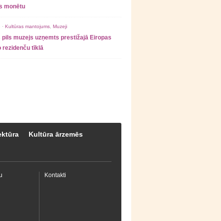
as monētu
 ·
Kultūras mantojums
,
Muzeji
 pils muzejs uzņemts prestižajā Eiropas
 rezidenču tīklā
ektūra
Kultūra ārzemēs
u
Kontakti