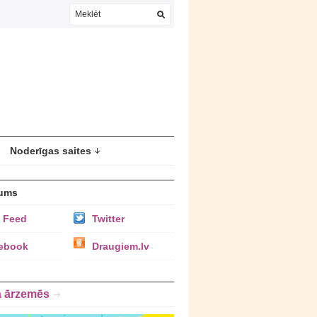
Noderīgas saites
ums
 Feed
Twitter
ebook
Draugiem.lv
a ārzemēs