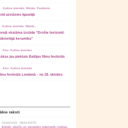
 ·
Kultūra ārzemēs
,
Mūzika
,
Pasākumi
nd uzstāsies Igaunijā
 ·
Kultūra ārzemēs
,
Māksla
rejā skatāma izstāde “Drošie horizonti:
laikmetīgā keramika”
 ·
Kino
,
Kultūra ārzemēs
ākas jau piektais Baltijas filmu festivāls
 ·
Kino
,
Kultūra ārzemēs
filmu festivāls Londonā – no 28. oktobra
ākie raksti
04/08/2026 ·
NEEKSISTE
Kāpēc vīrieši un sievietes internetā izvēlas