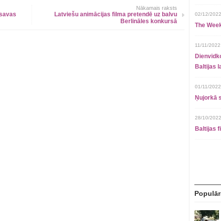
Nākamais raksts
 savas
Latviešu animācijas filma pretendē uz balvu
02/12/2022
Berlināles konkursā
The Week
11/11/2022
Dienvidko
Baltijas 
01/11/2022
Ņujorkā s
28/10/2022
Baltijas 
Populār