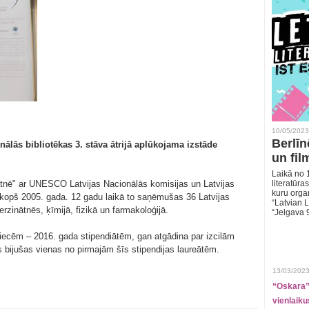
10/05/2023
Berlīn
nālās bibliotēkas 3. stāva ātrijā aplūkojama izstāde
un fil
Laikā no 1
inātnē" ar UNESCO Latvijas Nacionālās komisijas un Latvijas
literatūras
kuru organ
a kopš 2005. gada. 12 gadu laikā to saņēmušas 36 Latvijas
“Latvian L
erzinātnēs, ķīmijā, fizikā un farmakoloģijā.
“Jelgava 
niecēm – 2016. gada stipendiātēm, gan atgādina par izcilām
bijušas vienas no pirmajām šīs stipendijas laureātēm.
13/03/2023
“Oskara” 
vienlaiku