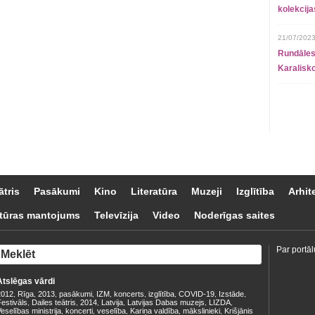
kolekcij
21/07/2023
Rundāles
Karalisko
ātris
Pasākumi
Kino
Literatūra
Muzeji
Izglītība
Arhit
tūras mantojums
Televīzija
Video
Noderīgas saites
Par portāl
Atslēgas vārdi
2012
Rīga
2013
pasākumi
IZM
koncerts
izglītība
COVID-19
Izstāde
,
,
,
,
,
,
,
,
,
estivāls
Dailes teātris
2014
Latvija
Latvijas Dabas muzejs
LIZDA
,
,
,
,
,
,
eselības ministrija
koncerti
veselība
Kariņa valdība
mākslinieki
Krišjānis
,
,
,
,
,