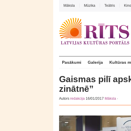
Māksla
Mūzika
Teātris
Kin
Pasākumi
Galerija
Kultūras 
Gaismas pilī aps
zinātnē”
Autors
redakcija
16/01/2017
Māksla
·