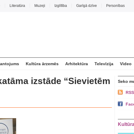
o
Literatūra
Muzeji
Izglītība
Garīgā dzīve
Personības
mantojums
Kultūra ārzemēs
Arhitektūra
Televīzija
Video
katāma izstāde “Sievietēm
Seko m
RSS
Fac
Kultūr