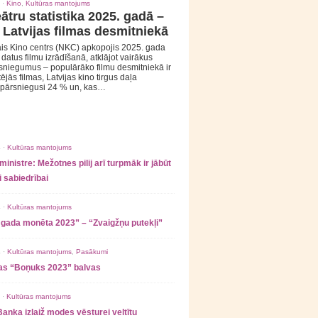
 ·
Kino
,
Kultūras mantojums
ātru statistika 2025. gadā –
 Latvijas filmas desmitniekā
is Kino centrs (NKC) apkopojis 2025. gada
s datus filmu izrādīšanā, atklājot vairākus
sniegumus – populārāko filmu desmitniekā ir
tējās filmas, Latvijas kino tirgus daļa
 pārsniegusi 24 % un, kas…
 ·
Kultūras mantojums
ministre: Mežotnes pilij arī turpmāk ir jābūt
 sabiedrībai
 ·
Kultūras mantojums
 gada monēta 2023” – “Zvaigžņu putekļi”
 ·
Kultūras mantojums
,
Pasākumi
as “Boņuks 2023” balvas
 ·
Kultūras mantojums
Banka izlaiž modes vēsturei veltītu