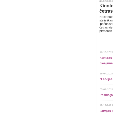
04/02/2026
Kinote
četras
Nacionāla
statistika
īpašus sa
četras vie
pirmoreiz
10/10/2024
Kultūras 
pieejamai
19/04/2024
“Latvijas
05/03/2024
Pasniegt
11/12/2023
Latvijas 