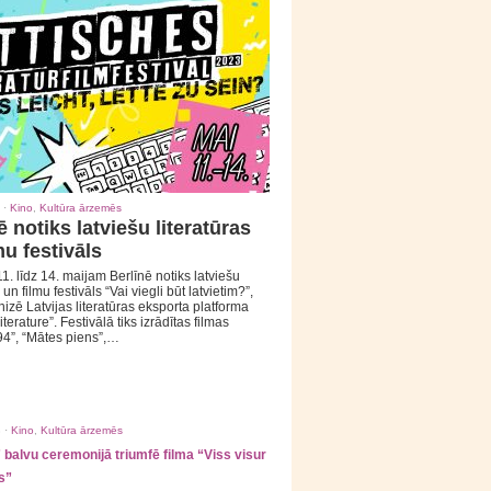
 ·
Kino
,
Kultūra ārzemēs
ē notiks latviešu literatūras
mu festivāls
1. līdz 14. maijam Berlīnē notiks latviešu
 un filmu festivāls “Vai viegli būt latvietim?”,
izē Latvijas literatūras eksporta platforma
iterature”. Festivālā tiks izrādītas filmas
94”, “Mātes piens”,…
 ·
Kino
,
Kultūra ārzemēs
balvu ceremonijā triumfē filma “Viss visur
s”