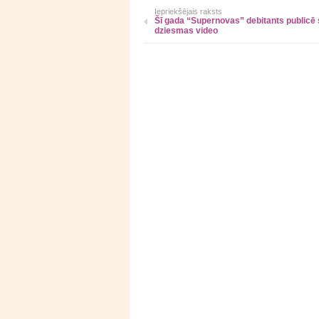
Iepriekšējais raksts
Šī gada “Supernovas” debitants publicē
dziesmas video