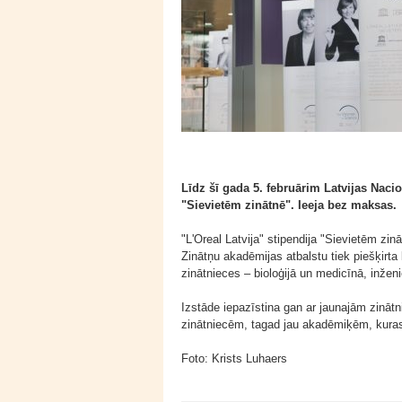
Līdz šī gada 5. februārim Latvijas Nacio
"Sievietēm zinātnē". Ieeja bez maksas.
"L'Oreal Latvija" stipendija "Sievietēm z
Zinātņu akadēmijas atbalstu tiek piešķirt
zinātnieces – bioloģijā un medicīnā, inženi
Izstāde iepazīstina gan ar jaunajām zināt
zinātniecēm, tagad jau akadēmiķēm, kuras 
Foto: Krists Luhaers