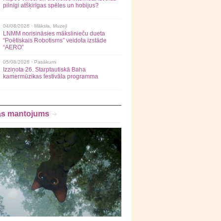
pilnīgi atšķirīgas spēles un hobijus?
04/08/2026 ·
Māksla
,
Muzeji
LNMM norisināsies mākslinieču dueta
“Poētiskais Robotisms” veidota izstāde
“AERO”
05/08/2026 ·
Pasākumi
Izziņota 26. Starptautiskā Baha
kamermūzikas festivāla programma
as mantojums