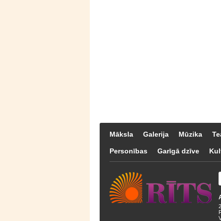
Māksla
Galerija
Mūzika
Te
Personības
Garīgā dzīve
Kul
F
V