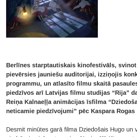
Berlīnes starptautiskais kinofestivāls, svino
pievērsies jauniešu auditorijai, izziņojis ko
programmu, un atlasīto filmu skaitā pasaule
piedzīvos arī Latvijas filmu studijas “Rija” d
Reiņa Kalnaeļļa animācijas īsfilma “Dziedoš
neticamie piedzīvojumi” pēc Kaspara Rogas 
Desmit minūtes garā filma Dziedošais Hugo un v