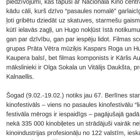
piedzīvojumi, kas tapusi ar Nacionālā Kino centr
kādu cāli, kurš dzīvo “pasaules nomalē” garlaicīgā
ļoti gribētu dziedāt uz skatuves, starmešu gaism
kūtī ielavās zagļi, un Hugo nokļūst īstā notikumu 
gan par dzīvību, gan par iespēju lidot. Filmas sce
grupas Prāta Vētra mūziķis Kaspars Roga un H
Kaupera balsī, bet filmas komponists ir Kārlis A
mākslinieki ir Olga Sokala un Vitālijs Daukšta, p
Kalnaellis.
Šogad (9.02.-19.02.) notiks jau 67. Berlīnes star
kinofestivāls – viens no pasaules kinofestivālu “lie
festivāla mērogs ir iespaidīgs – pagājušajā gadā 
nekā 335 000 kinobiļetes un strādājuši vairāk n
kinoindustrijas profesionāļu no 122 valstīm, iesk