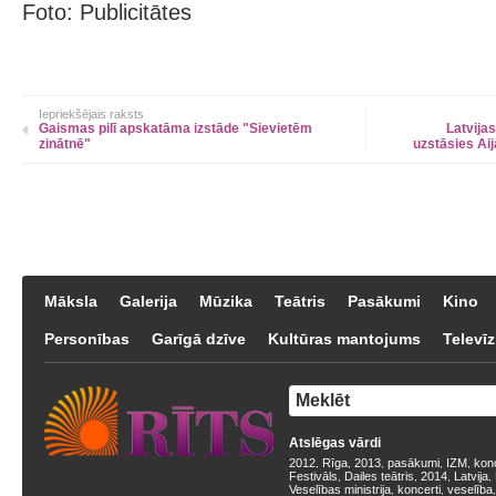
Foto: Publicitātes
Iepriekšējais raksts
Gaismas pilī apskatāma izstāde "Sievietēm
Latvija
zinātnē"
uzstāsies Aij
Māksla
Galerija
Mūzika
Teātris
Pasākumi
Kino
Personības
Garīgā dzīve
Kultūras mantojums
Televīz
Atslēgas vārdi
2012
Rīga
2013
pasākumi
IZM
kon
,
,
,
,
,
Festivāls
Dailes teātris
2014
Latvija
,
,
,
,
Veselības ministrija
koncerti
veselība
,
,