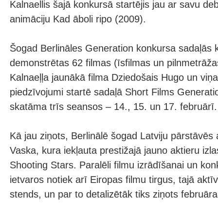
Kalnaellis šajā konkursā startējis jau ar savu deb
animāciju Kad āboli ripo (2009).
Šogad Berlināles Generation konkursa sadaļās k
demonstrētas 62 filmas (īsfilmas un pilnmetrāža
Kalnaeļļa jaunākā filma Dziedošais Hugo un viņa
piedzīvojumi startē sadaļā Short Films Generati
skatāma trīs seansos – 14., 15. un 17. februārī.
Kā jau ziņots, Berlinālē šogad Latviju pārstāvēs a
Vaska, kura iekļauta prestižajā jauno aktieru iz
Shooting Stars. Paralēli filmu izrādīšanai un ko
ietvaros notiek arī Eiropas filmu tirgus, tajā aktī
stends, un par to detalizētāk tiks ziņots februā