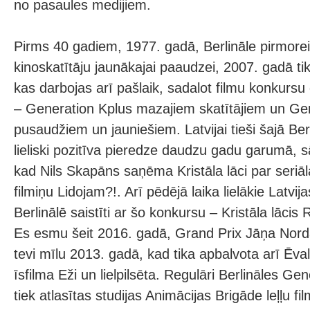
no pasaules medijiem.
Pirms 40 gadiem, 1977. gadā, Berlināle pirmore
kinoskatītāju jaunākajai paaudzei, 2007. gadā tik
kas darbojas arī pašlaik, sadalot filmu konkurs
– Generation Kplus mazajiem skatītājiem un Ge
pusaudžiem un jauniešiem. Latvijai tieši šajā Berl
lieliski pozitīva pieredze daudzu gadu garumā, 
kad Nils Skapāns saņēma Kristāla lāci par seri
filmiņu Lidojam?!. Arī pēdējā laika lielākie Latvi
Berlinālē saistīti ar šo konkursu – Kristāla lācis
Es esmu šeit 2016. gadā, Grand Prix Jāņa Nor
tevi mīlu 2013. gadā, kad tika apbalvota arī Ēv
īsfilma Eži un lielpilsēta. Regulāri Berlināles G
tiek atlasītas studijas Animācijas Brigāde leļļu f