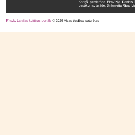
Kariņš
pirmizrāde
Eirovīzija
Daniels 
,
,
,
pasākums
izrāde
Sinfonietta Rīga
Li
,
,
,
Rīts.lv, Latvijas kultūras portāls
© 2026 Visas tiesības paturētas