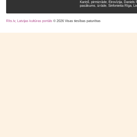
Kariņš
pirmizrāde
Eirovīzija
Daniels 
,
,
,
pasākums
izrāde
Sinfonietta Rīga
Li
,
,
,
Rīts.lv, Latvijas kultūras portāls
© 2026 Visas tiesības paturētas