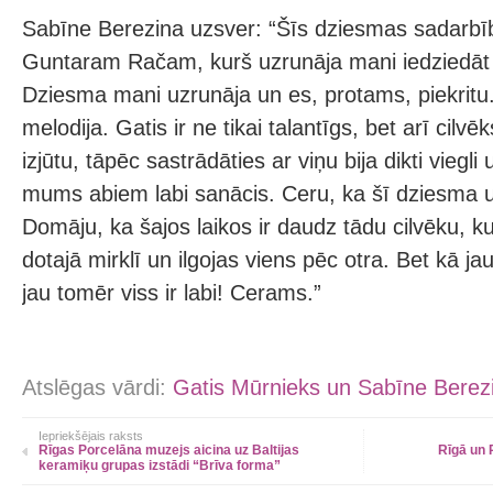
Sabīne Berezina uzsver: “Šīs dziesmas sadarbīb
Guntaram Račam, kurš uzrunāja mani iedziedāt 
Dziesma mani uzrunāja un es, protams, piekritu.
melodija. Gatis ir ne tikai talantīgs, bet arī cilvē
izjūtu, tāpēc sastrādāties ar viņu bija dikti viegli
mums abiem labi sanācis. Ceru, ka šī dziesma u
Domāju, ka šajos laikos ir daudz tādu cilvēku, k
dotajā mirklī un ilgojas viens pēc otra. Bet kā ja
jau tomēr viss ir labi! Cerams.”
Atslēgas vārdi:
Gatis Mūrnieks un Sabīne Berez
Iepriekšējais raksts
Rīgas Porcelāna muzejs aicina uz Baltijas
Rīgā un 
keramiķu grupas izstādi “Brīva forma”