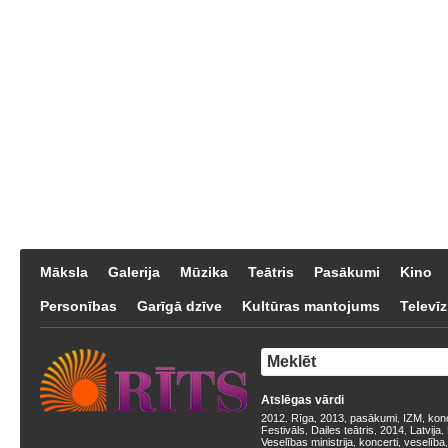
Māksla
Galerija
Mūzika
Teātris
Pasākumi
Kino
Personības
Garīgā dzīve
Kultūras mantojums
Televīz
Atslēgas vārdi
2012
Rīga
2013
pasākumi
IZM
kon
,
,
,
,
,
Festivāls
Dailes teātris
2014
Latvija
,
,
,
,
Veselības ministrija
koncerti
veselība
,
,