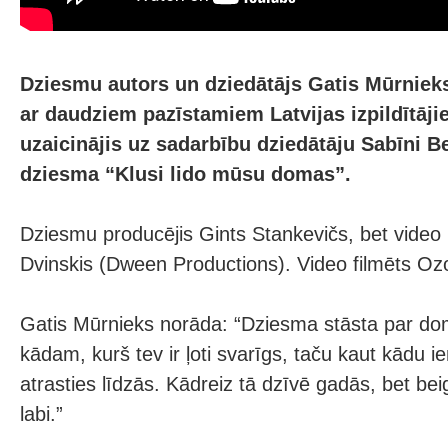
Dziesmu autors un dziedātājs Gatis Mūrniek
ar daudziem pazīstamiem Latvijas izpildītāji
uzaicinājis uz sadarbību dziedātāju Sabīni B
dziesma “Klusi lido mūsu domas”.
Dziesmu producējis Gints Stankevičs, bet video
Dvinskis (Dween Productions). Video filmēts Oz
Gatis Mūrnieks norāda: “Dziesma stāsta par do
kādam, kurš tev ir ļoti svarīgs, taču kaut kādu i
atrasties līdzās. Kādreiz tā dzīvē gadās, bet bei
labi.”