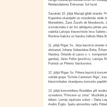
Reidarsdateres Ēriksenas Sol lucet.
Savukārt 10. jūlijā Mazajā ģildē skanēs 
Kuperēna skaņdarbi un mūsdienās retāk dz
Monteklērs, Žans Žozefs de Mondonvils, L
izsmalcināta ir arī šīs atklājumu pilnās 
vadošā Latvijas klavesīniste Ieva Saliete 
Rozēna-Gaļicka un baroka čelliste Māra B
11. jūlijā Rīgas Sv. Jāņa baznīcā skanēs
atskaņoti Johana Sebastiāna Baha, Ērhar
Haslera, Orlando di Lasso u. c. komponist
gamba), Jānis Pelše (pozitīvs), Latvijas Ra
Putniņš un Pēteris Vaickovskis.
12. jūlijā Rīgas Sv. Pētera baznīcā koncer
vokālā grupa “Schola Cantorum Riga”, kas 
klavicimbalas skanējumu koncertu papildin
13. jūlijā koncertdienu Rundāles pilī ies
uzvedums “Princese uz zirņa”. Muzikālā p
tēliem. Lomās iejutīsies solisti – Dārta 
Andris Ērglis. Īpašu atmosfēru radīs Pēter