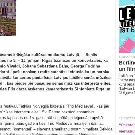
 vasaras krāšņāko kultūras notikumu Latvijā – “Senās
10/05/2023
ies no 9. – 13. jūlijam Rīgas baznīcās un koncertzālēs, kā
Berlīn
onio Vivaldi, Johana Sebastiāna Baha, Georga Frīdriha
un fil
darbi. Īpašu noskaņu radīs autentiski viduslaiku un baroka
Laikā no 1
stivāla koncertos piedalīsies Latvijas labākie senās mūzikas
literatūras
al”, kas pieder pie pasaules senās mūzikas interpretu elites.
kuru organ
“Latvian L
āles Pils dārzā atskaņos kamerorķestris Sinfonietta Rīga un
“Jelgava 
s festivālu” atklās Norvēģijā bāzētais “Trio Mediaeval”, kas jau
ūzikas interpretu elitei. Sv. Pētera baznīcā ansamblis
otas lappuses no 15. gadsimtā darinātā un leģendām apvītā
13/03/2023
arī pirms pāris gadiem tieši Trio Mediæval mūziķēm darināti
“Oskara” 
smoti “komentāri” – slavenā amerikāņu postminimālista Deivida
vienlaiku
jā mūzikā specializējušās norvēģu skaņrades Mariannes