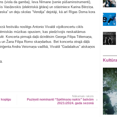
ēns (viola da gamba), Ieva Nīmane (senie pūšaminstrumenti),
s Vasiļevskis (elektriskā ģitāra) un stāstniece Karina Bērziņa.
reska” un deju skolas “Vendija” dejotāji, kā arī Rīgas Doma kora
rzā festivālu noslēgs Antonio Vivaldi vijolkoncertu cikls
adēmiskās mūzikas opusiem, kas piedzīvojis neskaitāmus
ulē. Koncerta pirmajā daļā dzirdēsim Georga Filipa Tēlemaņa,
a un Žana Filipa Romo skaņdarbus. Bet koncerta otrajā dāļā
 diriģenta Andra Veismaņa vadībā, Vivaldi “Gadalaikus” atskaņos
Kultūr
ā.
Nākamais raksts
d kopīgu
Paziņoti nominanti “Spēlmaņu nakts” balvām
2023./2024. gada sezonā