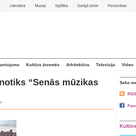
o
Literatūra
Muzeji
Izglītība
Garīgā dzīve
Personības
mantojums
Kultūra ārzemēs
Arhitektūra
Televīzija
Video
 notiks “Senās mūzikas
Seko m
RSS
i
·
Fac
Kultūr