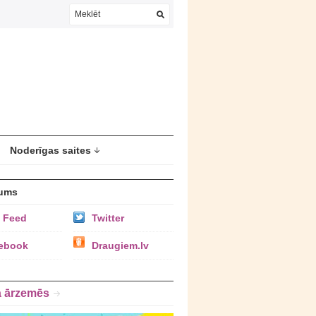
Noderīgas saites
ums
 Feed
Twitter
ebook
Draugiem.lv
a ārzemēs