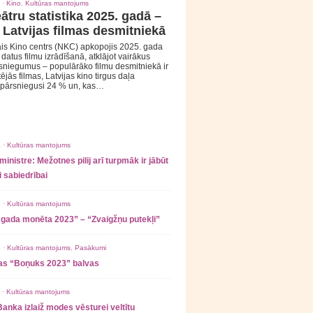
 ·
Kino
,
Kultūras mantojums
ātru statistika 2025. gadā –
 Latvijas filmas desmitniekā
is Kino centrs (NKC) apkopojis 2025. gada
s datus filmu izrādīšanā, atklājot vairākus
sniegumus – populārāko filmu desmitniekā ir
tējās filmas, Latvijas kino tirgus daļa
 pārsniegusi 24 % un, kas…
 ·
Kultūras mantojums
ministre: Mežotnes pilij arī turpmāk ir jābūt
 sabiedrībai
 ·
Kultūras mantojums
 gada monēta 2023” – “Zvaigžņu putekļi”
 ·
Kultūras mantojums
,
Pasākumi
as “Boņuks 2023” balvas
 ·
Kultūras mantojums
Banka izlaiž modes vēsturei veltītu