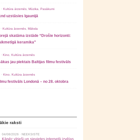
 ·
Kultūra ārzemēs
,
Mūzika
,
Pasākumi
nd uzstāsies Igaunijā
 ·
Kultūra ārzemēs
,
Māksla
rejā skatāma izstāde “Drošie horizonti:
laikmetīgā keramika”
 ·
Kino
,
Kultūra ārzemēs
ākas jau piektais Baltijas filmu festivāls
 ·
Kino
,
Kultūra ārzemēs
filmu festivāls Londonā – no 28. oktobra
ākie raksti
04/08/2026 ·
NEEKSISTE
Kāpēc vīrieši un sievietes internetā izvēlas