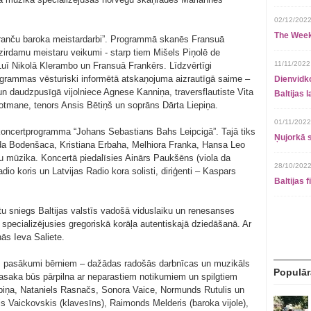
02/12/2022
The Week
“Franču baroka meistardarbi”. Programmā skanēs Fransuā
irdamu meistaru veikumi - starp tiem Mišels Piņolē de
11/11/2022
uī Nikolā Klerambo un Fransuā Frankērs. Līdzvērtīgi
programmas vēsturiski informētā atskaņojuma aizrautīgā saime –
Dienvidko
un daudzpusīgā vijolniece Agnese Kanniņa, traversflautiste Vita
Baltijas 
otmane, tenors Ansis Bētiņš un soprāns Dārta Liepiņa.
01/11/2022
 koncertprogramma “Johans Sebastians Bahs Leipcigā”. Tajā tiks
Ņujorkā s
da Bodenšaca, Kristiana Erbaha, Melhiora Franka, Hansa Leo
u mūzika. Koncertā piedalīsies Ainārs Paukšēns (viola da
28/10/2022
dio koris un Latvijas Radio kora solisti, diriģenti – Kaspars
Baltijas 
tu sniegs Baltijas valstīs vadošā viduslaiku un renesanses
specializējusies gregoriskā korāļa autentiskajā dziedāšanā. Ar
ās Ieva Saliete.
āks pasākumi bērniem – dažādas radošās darbnīcas un muzikāls
Populār
asaka būs pārpilna ar neparastiem notikumiem un spilgtiem
Liepiņa, Nataniels Rasnačs, Sonora Vaice, Normunds Rutulis un
is Vaickovskis (klavesīns), Raimonds Melderis (baroka vijole),