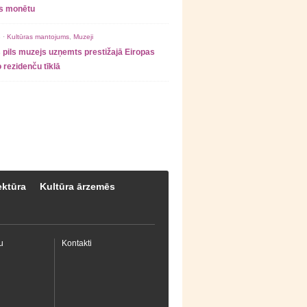
as monētu
 ·
Kultūras mantojums
,
Muzeji
 pils muzejs uzņemts prestižajā Eiropas
 rezidenču tīklā
ektūra
Kultūra ārzemēs
u
Kontakti