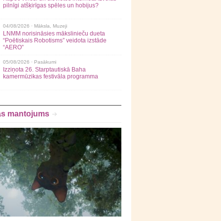
pilnīgi atšķirīgas spēles un hobijus?
04/08/2026 ·
Māksla
,
Muzeji
LNMM norisināsies mākslinieču dueta
“Poētiskais Robotisms” veidota izstāde
“AERO”
05/08/2026 ·
Pasākumi
Izziņota 26. Starptautiskā Baha
kamermūzikas festivāla programma
as mantojums