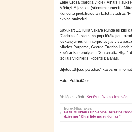
Zane Grosa (baroka vijole), Ainārs Paukš
Mārtiņš Miļevskis (sitaminstrumenti), Mārci
Koncertā piedalīsies arī baleta studijas “F
skolas audzēkņi.
Savukārt 13. jūlija vakarā Rundāles pils dā
“Gadalaiki” - viens no populārākajiem ak
ieskaņojumus un interpretācijas visā pasa
Nikolas Porporas, Georga Frīdriha Hendeļ
kopā ar kamerorķestri “Sinfonietta Rīga”,
izcilais vijolnieks Roberts Balanas.
Biļetes „Biļešu paradīze“ kasēs un internet
Foto: Publicitātes
Atslēgas vārdi:
Senās mūzikas festivāls
Iepriekšējais raksts
Gatis Mūrnieks un Sabīne Berezina izdo
dziesmu “Klusi lido mūsu domas”