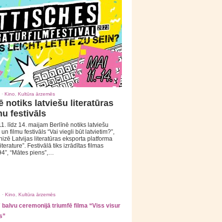
 ·
Kino
,
Kultūra ārzemēs
ē notiks latviešu literatūras
mu festivāls
1. līdz 14. maijam Berlīnē notiks latviešu
 un filmu festivāls “Vai viegli būt latvietim?”,
izē Latvijas literatūras eksporta platforma
iterature”. Festivālā tiks izrādītas filmas
94”, “Mātes piens”,…
 ·
Kino
,
Kultūra ārzemēs
balvu ceremonijā triumfē filma “Viss visur
s”