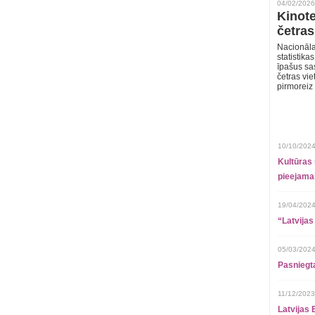
04/02/2026
Kinote
četras
Nacionāla
statistika
īpašus sa
četras vie
pirmoreiz
10/10/2024
Kultūras 
pieejamai
19/04/2024
“Latvijas
05/03/2024
Pasniegt
11/12/2023
Latvijas 