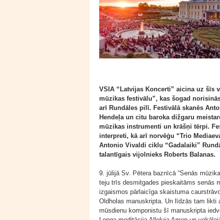
VSIA “Latvijas Koncerti” aicina uz šīs
mūzikas festivālu”, kas šogad norisinās
arī Rundāles pilī. Festivālā skanēs Ant
Hendeļa un citu baroka dižgaru meistar
mūzikas instrumenti un krāšņi tērpi. Fe
interpreti, kā arī norvēģu “Trio Mediaev
Antonio Vivaldi ciklu “Gadalaiki” Rund
talantīgais vijolnieks Roberts Balanas.
9. jūlijā Sv. Pētera baznīcā “Senās mūzika
teju trīs desmitgades pieskaitāms senās m
izgaismos pārlaicīga skaistuma caurstrāv
Oldholas manuskripta. Un līdzās tam likti 
mūsdienu komponistu šī manuskripta iedve
Lenga meditācija Alleluia Amen un vokāla