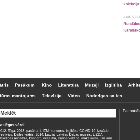
kolekcij
21/07/2023
Rundāles
Karalisko
ātris
Pasākumi
Kino
Literatūra
Muzeji
Izglītība
Arhit
tūras mantojums
Televīzija
Video
Noderīgas saites
Par portāl
Atslēgas vārdi
2012
Rīga
2013
pasākumi
IZM
koncerts
izglītība
COVID-19
Izstāde
,
,
,
,
,
,
,
,
,
estivāls
Dailes teātris
2014
Latvija
Latvijas Dabas muzejs
LIZDA
,
,
,
,
,
,
eselības ministrija
koncerti
veselība
Kariņa valdība
mākslinieki
Krišjānis
,
,
,
,
,