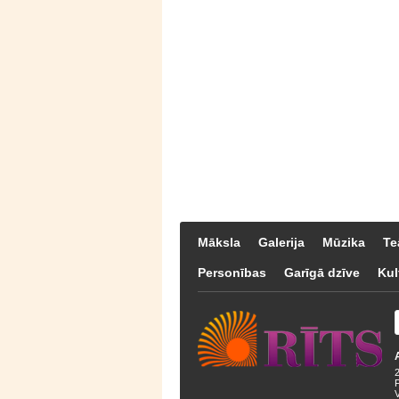
Māksla
Galerija
Mūzika
Te
Personības
Garīgā dzīve
Kul
F
V