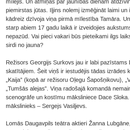
mīlējis. Un atmiņas par jaunības dienām atdzīvi
piemirstas jūtas. Iļjins nolemj izmēģināt laimi un 
kādreiz dzīvoja viņa pirmā mīlestība Tamāra. U
starp abiem 17 gadu laikā ir izveidojies aukstum
nepazūd. Vai pieci vakari būs pieteikami ilgs laiks
sirdi no jauna?
Režisors Georgijs Surkovs jau ir labi pazīstams 
skatītājiem. Šeit viņš ir iestudējis tādas izrādes 
„Kaija” (kopā ar režisoru Oļegu Šapošņikovu), „Vi
„Tumšās alejas”. Viņa radošajā komandā nemain
scenogrāfe un kostīmu māksliniece Dace Sloka.
mākslinieks – Sergejs Vasiļjevs.
Lomās Daugavpils teātra aktieri Žanna Lubgāne,