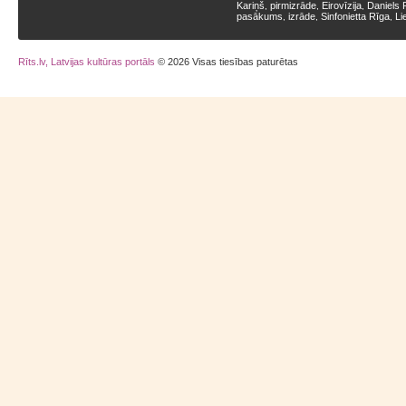
Kariņš
pirmizrāde
Eirovīzija
Daniels 
,
,
,
pasākums
izrāde
Sinfonietta Rīga
Li
,
,
,
Rīts.lv, Latvijas kultūras portāls
© 2026 Visas tiesības paturētas