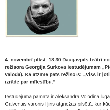
4. novembrī plkst. 18.30 Daugavpils teātrī no
režisora Georgija Surkova iestudējumam „Pie
valodā). Kā atzīmē pats režisors: „Viss ir ļoti
izrāde par mīlestību.”
Iestudējuma pamatā ir Aleksandra Volodina luga 
Galvenais varonis Iļjins atgriežas pilsētā, kur kād