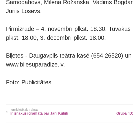
Samodahovs, Milena Rožanska, Vadims Bogdano
Jurijs Losevs.
Pirmizrāde – 4. novembrī plkst. 18.30. Tuvākās
plkst. 18.00, 3. decembrī plkst. 18.00.
Biļetes - Daugavpils teātra kasē (654 26520) un 
www.bilesuparadize.lv.
Foto: Publicitātes
Iepriekšējais raksts
Ir iznākusi grāmata par Jāni Kubili
Grupa “Dz