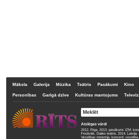
Māksla
Galerija
Mūzika
Teātris
Pasākumi
Kino
Personības
Garīgā dzīve
Kultūras mantojums
Televīz
Atslēgas vārdi
2012
Rīga
2013
pasākumi
IZM
kon
,
,
,
,
,
Festivāls
Dailes teātris
2014
Latvija
,
,
,
,
Veselības ministrija
koncerti
veselība
,
,