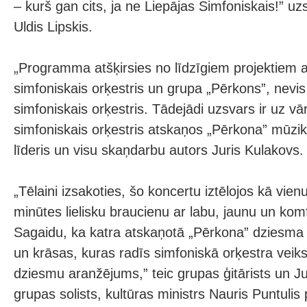
– kurš gan cits, ja ne Liepājas Simfoniskais!” u
Uldis Lipskis.
„Programma atšķirsies no līdzīgiem projektiem a
simfoniskais orķestris un grupa „Pērkons”, nevi
simfoniskais orķestris. Tādejādi uzsvars ir uz vā
simfoniskais orķestris atskaņos „Pērkona” mūzi
līderis un visu skaņdarbu autors Juris Kulakovs.
„Tēlaini izsakoties, šo koncertu iztēlojos kā vie
minūtes lielisku braucienu ar labu, jaunu un ko
Sagaidu, ka katra atskaņotā „Pērkona” dziesma 
un krāsas, kuras radīs simfoniskā orķestra veik
dziesmu aranžējums,” teic grupas ģitārists un Ju
grupas solists, kultūras ministrs Nauris Puntulis 