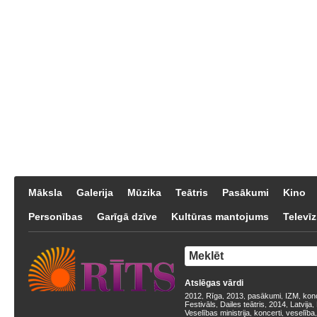
Māksla
Galerija
Mūzika
Teātris
Pasākumi
Kino
Personības
Garīgā dzīve
Kultūras mantojums
Televīz
Atslēgas vārdi
2012
Rīga
2013
pasākumi
IZM
kon
,
,
,
,
,
Festivāls
Dailes teātris
2014
Latvija
,
,
,
,
Veselības ministrija
koncerti
veselība
,
,