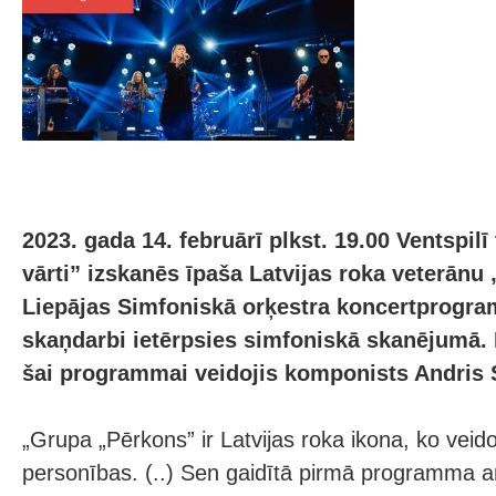
2023. gada 14. februārī plkst. 19.00 Ventspil
vārti” izskanēs īpaša Latvijas roka veterānu
Liepājas Simfoniskā orķestra koncertprogr
skaņdarbi ietērpsies simfoniskā skanējumā.
šai programmai veidojis komponists Andris 
„Grupa „Pērkons” ir Latvijas roka ikona, ko veid
personības. (..) Sen gaidītā pirmā programma ar