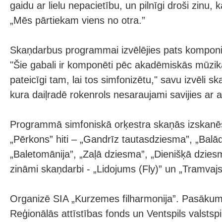
gaidu ar lielu nepacietību, un pilnīgi droši zinu, 
„Mēs pārtiekam viens no otra.”
Skaņdarbus programmai izvēlējies pats komponis
"Šie gabali ir komponēti pēc akadēmiskās mūzikas
pateicīgi tam, lai tos simfonizētu," savu izvēli s
kura daiļradē rokenrols nesaraujami savijies ar
Programmā simfoniskā orķestra skaņās izskanēs
„Pērkons” hiti – „Gandrīz tautasdziesma”, „Balād
„Baletomānija”, „Zaļā dziesma”, „Dienišķā dzie
zināmi skaņdarbi - „Lidojums (Fly)” un „Tramvajs
Organizē SIA „Kurzemes filharmonija”. Pasākum
Reģionālās attīstības fonds un Ventspils valstsp