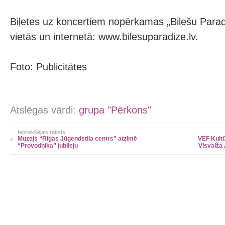
Biļetes uz koncertiem nopērkamas „Biļešu Parad
vietās un internetā: www.bilesuparadize.lv.
Foto: Publicitātes
Atslēgas vārdi:
grupa "Pērkons"
Iepriekšējais raksts
Muzejs “Rīgas Jūgendstila centrs” atzīmē
VEF Kultū
“Provodņika” jubileju
Visvalža