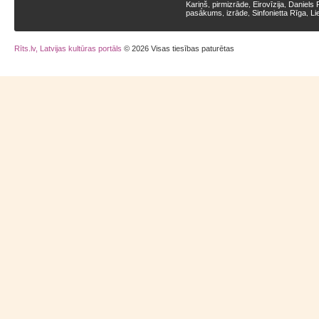
Kariņš
pirmizrāde
Eirovīzija
Daniels 
,
,
,
pasākums
izrāde
Sinfonietta Rīga
Li
,
,
,
Rīts.lv, Latvijas kultūras portāls
© 2026 Visas tiesības paturētas