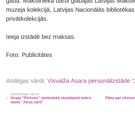
gada. Mākslinieka darbi glabājas Latvijas Māksl
muzeja kolekcijā, Latvijas Nacionālās bibliotēkas
privātkolekcijās.
Ieeja izstādē bez maksas.
Foto: Publicitātes
Atslēgas vārdi:
Visvalža Asara personālizstāde 
Iepriekšējais raksts
Grupa "Pērkons" simfoniskā skanējumā teātra
Filma par vēstur
namā "Jūras vārti"