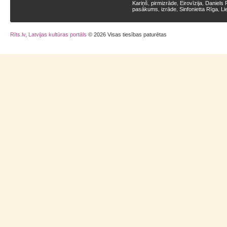
Kariņš
pirmizrāde
Eirovīzija
Daniels 
,
,
,
pasākums
izrāde
Sinfonietta Rīga
Li
,
,
,
Rīts.lv, Latvijas kultūras portāls
© 2026 Visas tiesības paturētas