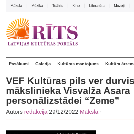
Māksla
Mūzika
Teātris
Kino
Literatūra
Muzeji
Pasākumi
Galerija
Kultūras mantojums
Kultūra ārzem
VEF Kultūras pils ver durvi
mākslinieka Visvalža Asara
personālizstādei “Zeme”
Autors
redakcija
29/12/2022
Māksla
·