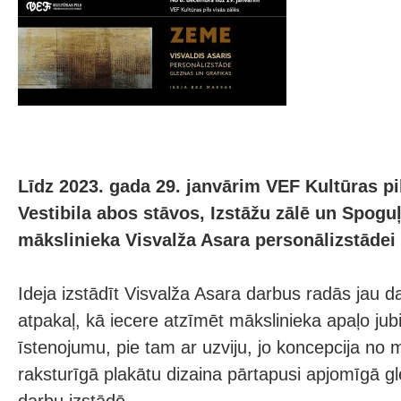
Līdz 2023. gada 29. janvārim VEF Kultūras pil
Vestibila abos stāvos, Izstāžu zālē un Spogu
mākslinieka Visvalža Asara personālizstādei
Ideja izstādīt Visvalža Asara darbus radās jau 
atpakaļ, kā iecere atzīmēt mākslinieka apaļo jubi
īstenojumu, pie tam ar uzviju, jo koncepcija no
raksturīgā plakātu dizaina pārtapusi apjomīgā g