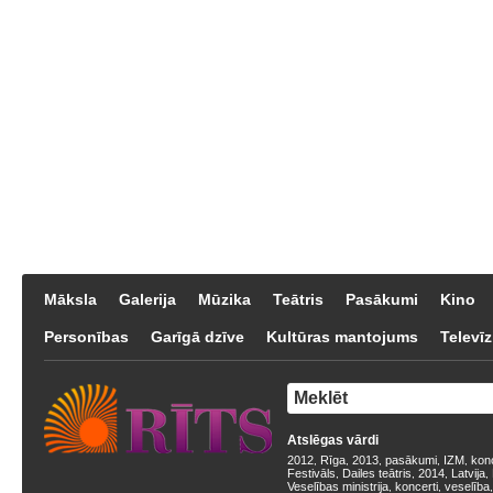
Māksla
Galerija
Mūzika
Teātris
Pasākumi
Kino
Personības
Garīgā dzīve
Kultūras mantojums
Televīz
Atslēgas vārdi
2012
Rīga
2013
pasākumi
IZM
kon
,
,
,
,
,
Festivāls
Dailes teātris
2014
Latvija
,
,
,
,
Veselības ministrija
koncerti
veselība
,
,