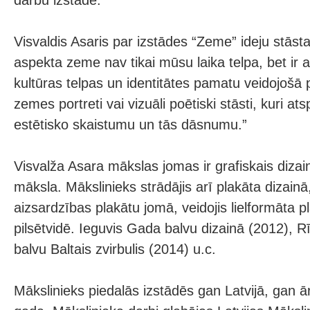
darbu izstādē.
Visvaldis Asaris par izstādes “Zeme” ideju stāst
aspekta zeme nav tikai mūsu laika telpa, bet ir 
kultūras telpas un identitātes pamatu veidojošā p
zemes portreti vai vizuāli poētiski stāsti, kuri 
estētisko skaistumu un tās dāsnumu.”
Visvalža Asara mākslas jomas ir grafiskais dizai
māksla. Mākslinieks strādājis arī plakāta dizainā
aizsardzības plakātu jomā, veidojis lielformāta p
pilsētvidē. Ieguvis Gada balvu dizainā (2012),
balvu Baltais zvirbulis (2014) u.c.
Mākslinieks piedalās izstādēs gan Latvijā, gan ā