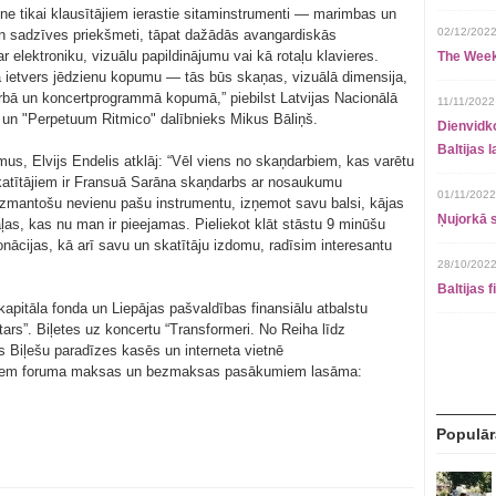
e tikai klausītājiem ierastie sitaminstrumenti — marimbas un
02/12/2022
 un sadzīves priekšmeti, tāpat dažādās avangardiskās
 elektroniku, vizuālu papildinājumu vai kā rotaļu klavieres.
The Week
 ietvers jēdzienu kopumu — tās būs skaņas, vizuālā dimensija,
bā un koncertprogrammā kopumā,” piebilst Latvijas Nacionālā
11/11/2022
 un "Perpetuum Ritmico" dalībnieks Mikus Bāliņš.
Dienvidko
Baltijas 
s, Elvijs Endelis atklāj: “Vēl viens no skaņdarbiem, kas varētu
katītājiem ir Fransuā Sarāna skaņdarbs ar nosaukumu
01/11/2022
izmantošu nevienu pašu instrumentu, izņemot savu balsi, kājas
Ņujorkā s
ļas, kas nu man ir pieejamas. Pieliekot klāt stāstu 9 minūšu
nācijas, kā arī savu un skatītāju izdomu, radīsim interesantu
28/10/2022
Baltijas 
kapitāla fonda un Liepājas pašvaldības finansiālu atbalstu
tars”. Biļetes uz koncertu “Transformeri. No Reiha līdz
s Biļešu paradīzes kasēs un interneta vietnē
visiem foruma maksas un bezmaksas pasākumiem lasāma:
Populār