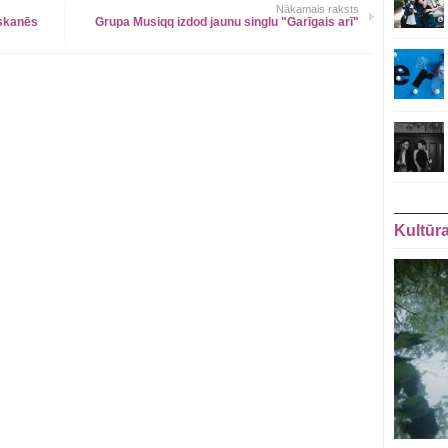
Nākamais raksts
zskanēs
Grupa Musiqq izdod jaunu singlu "Garīgais arī"
Kultūr