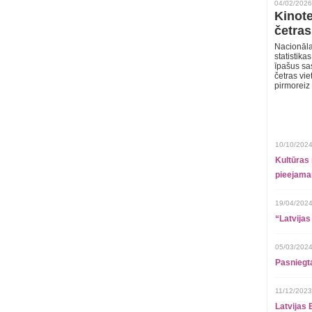
04/02/2026
Kinote
četras
Nacionāla
statistika
īpašus sa
četras vie
pirmoreiz
10/10/2024
Kultūras 
pieejamai
19/04/2024
“Latvijas
05/03/2024
Pasniegt
11/12/2023
Latvijas 