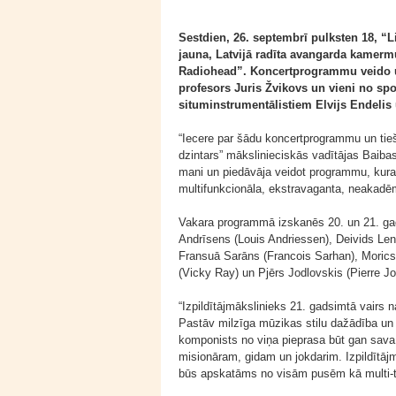
Sestdien, 26. septembrī pulksten 18, “
jauna, Latvijā radīta avangarda kamer
Radiohead”. Koncertprogrammu veido un
profesors Juris Žvikovs un vieni no sp
situminstrumentālistiem Elvijs Endelis
“Iecere par šādu koncertprogrammu un tieš
dzintars” mākslinieciskās vadītājas Baiba
mani un piedāvāja veidot programmu, kura
multifunkcionāla, ekstravaganta, neakadēm
Vakara programmā izskanēs 20. un 21. gad
Andrīsens (Louis Andriessen), Deivids Len
Fransuā Sarāns (Francois Sarhan), Morics
(Vicky Ray) un Pjērs Jodlovskis (Pierre Jo
“Izpildītājmākslinieks 21. gadsimtā vairs 
Pastāv milzīga mūzikas stilu dažādība un 
komponists no viņa pieprasa būt gan sava
misionāram, gidam un jokdarim. Izpildītā
būs apskatāms no visām pusēm kā multi-t