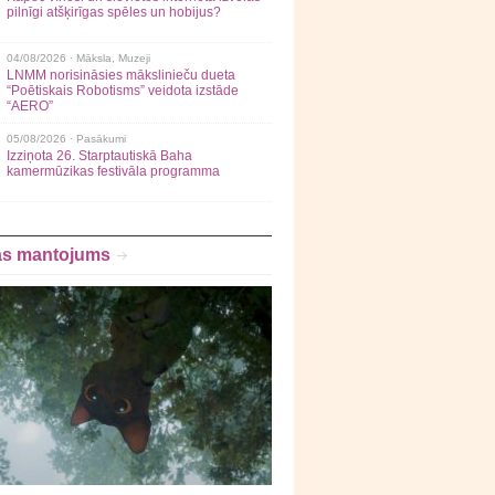
pilnīgi atšķirīgas spēles un hobijus?
04/08/2026 ·
Māksla
,
Muzeji
LNMM norisināsies mākslinieču dueta
“Poētiskais Robotisms” veidota izstāde
“AERO”
05/08/2026 ·
Pasākumi
Izziņota 26. Starptautiskā Baha
kamermūzikas festivāla programma
as mantojums