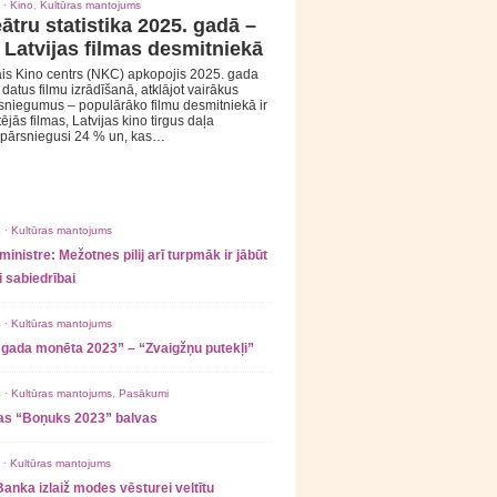
 ·
Kino
,
Kultūras mantojums
ātru statistika 2025. gadā –
 Latvijas filmas desmitniekā
is Kino centrs (NKC) apkopojis 2025. gada
s datus filmu izrādīšanā, atklājot vairākus
sniegumus – populārāko filmu desmitniekā ir
tējās filmas, Latvijas kino tirgus daļa
 pārsniegusi 24 % un, kas…
 ·
Kultūras mantojums
ministre: Mežotnes pilij arī turpmāk ir jābūt
 sabiedrībai
 ·
Kultūras mantojums
 gada monēta 2023” – “Zvaigžņu putekļi”
 ·
Kultūras mantojums
,
Pasākumi
as “Boņuks 2023” balvas
 ·
Kultūras mantojums
Banka izlaiž modes vēsturei veltītu