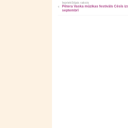
Iepriekšējais raksts
Pētera Vaska mūzikas festivāls Cēsīs i
septembrī