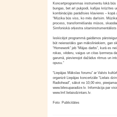
Koncertprogrammas instrumentu lokā būs n
bungas, bet arī puķpodi, kafijas krūzītes
kombinācijās parādīsies klavieres – kopā ar
“Mūzika būs viss, ko mēs darīsim. Mūzika
process, transformēšanās mūsos, skaņdar
Simfoniskā orķestra sitaminstrumentālists
Ieskicējot programmā gaidāmos pārsteigumu
būt neierastāks gan māksliniekiem, gan s
“Homework” jeb “Mājas darbs”, kurā es ne
rokas, vēderu, vaigus un citas ķermeņa da
garumā, pievienojot dažādus ritmus un into
opusu.”
“Liepājas Mākslas forumu” ar Valsts kultūr
organizē Liepājas koncertzāle “Lielais dzin
Radiohead”, sākot no 10,00 eiro, pieejama
www.bilesuparadize.lv. Informācija par 
www.lmf.lielaisdzintars.lv.
Foto: Publicitātes