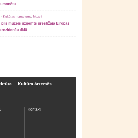
as monētu
 ·
Kultūras mantojums
,
Muzeji
 pils muzejs uzņemts prestižajā Eiropas
 rezidenču tīklā
ektūra
Kultūra ārzemēs
u
Kontakti