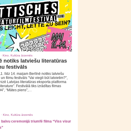
 ·
Kino
,
Kultūra ārzemēs
ē notiks latviešu literatūras
mu festivāls
1. līdz 14. maijam Berlīnē notiks latviešu
 un filmu festivāls “Vai viegli būt latvietim?”,
izē Latvijas literatūras eksporta platforma
iterature”. Festivālā tiks izrādītas filmas
94”, “Mātes piens”,…
 ·
Kino
,
Kultūra ārzemēs
balvu ceremonijā triumfē filma “Viss visur
s”