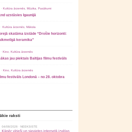
 ·
Kultūra ārzemēs
,
Mūzika
,
Pasākumi
nd uzstāsies Igaunijā
 ·
Kultūra ārzemēs
,
Māksla
rejā skatāma izstāde “Drošie horizonti:
laikmetīgā keramika”
 ·
Kino
,
Kultūra ārzemēs
ākas jau piektais Baltijas filmu festivāls
 ·
Kino
,
Kultūra ārzemēs
filmu festivāls Londonā – no 28. oktobra
ākie raksti
04/08/2026 ·
NEEKSISTE
Kāpēc vīrieši un sievietes internetā izvēlas