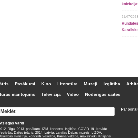
kolekcij
21/07/2023
Rundāles
Karalisko
ātris
Pasākumi
Kino
Literatūra
Muzeji
Izglītība
Arhit
tūras mantojums
Televīzija
Video
Noderīgas saites
Par portāl
Atslēgas vārdi
2012
Rīga
2013
pasākumi
IZM
koncerts
izglītība
COVID-19
Izstāde
,
,
,
,
,
,
,
,
,
estivāls
Dailes teātris
2014
Latvija
Latvijas Dabas muzejs
LIZDA
,
,
,
,
,
,
eselības ministrija
koncerti
veselība
Kariņa valdība
mākslinieki
Krišjānis
,
,
,
,
,