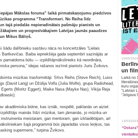
Liepājas Mākslas foruma” laikā pirmatskaņojumu piedzīvos
mūzikas programma “Transformeri. No Reiha līdz
 tajā piedalās nepieradinātais pašmāju pianists un
ožākajiem un progresīvākajiem Latvijas jaunās paaudzes
 un Mikus Bāliņš.
i šādu dalībnieku sastāvu nāca no koncertzāles “Lielais
s Bartkevičas. Baiba iepriekšēja gada septembrī sazinājās ar
10/05/2023
s pamatdoma būtu — izpildītājmākslinieks kā neordināra,
Berlīn
iska persona,” idejas rašanos iezīmē pianists Juris Žvikovs.
un fil
simta mūzikas trasformētāji: Stīvs Reihs (Steve Reich), Luiss
Laikā no 1
literatūras
gs (David Lang) un Džūlija Volfa (Julia Wolfe), grupa Radiohead,
kuru organ
 Egerts (Moritz Eggert), Maike Nasa (Mayke Nas), Vikija Reja
“Latvian L
dlowski).
“Jelgava 
nav akadēmiska būtne, kas iznāk, nospēlē, paklanās un aiziet.
izpildītājs mainās līdzi mūzikai, tam jāmainās, jo mūzika un
 instrumenta meistaram, gan mentoram, gan izklaidētājam, arī
13/03/2023
jmāksliniekam šajā programmā būs jāparādās visos leņķos, tas
“Oskara” 
asking supermens,” turpina Žvikovs.
vienlaiku