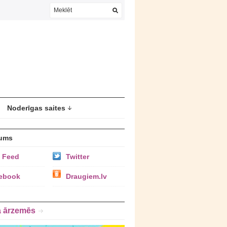
Noderīgas saites
ums
 Feed
Twitter
ebook
Draugiem.lv
a ārzemēs