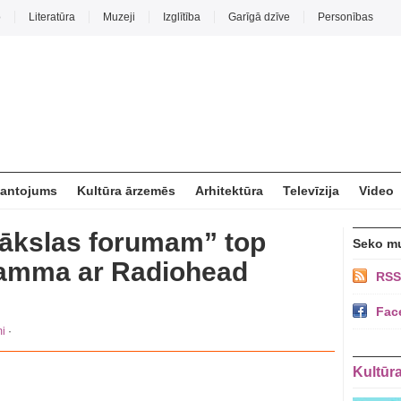
o
Literatūra
Muzeji
Izglītība
Garīgā dzīve
Personības
mantojums
Kultūra ārzemēs
Arhitektūra
Televīzija
Video
Mākslas forumam” top
Seko m
amma ar Radiohead
RSS
Fac
i
·
Kultūr