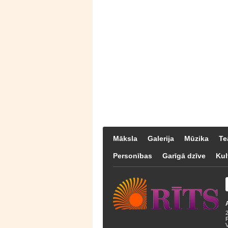
Māksla
Galerija
Mūzika
Te
Personības
Garīgā dzīve
Kul
F
V